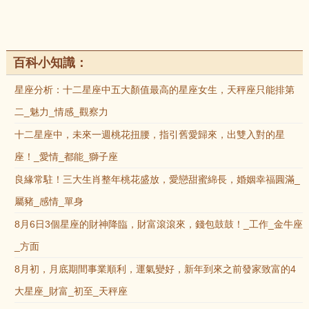
百科小知識：
星座分析：十二星座中五大顏值最高的星座女生，天秤座只能排第
二_魅力_情感_觀察力
十二星座中，未來一週桃花扭腰，指引舊愛歸來，出雙入對的星
座！_愛情_都能_獅子座
良緣常駐！三大生肖整年桃花盛放，愛戀甜蜜綿長，婚姻幸福圓滿_
屬豬_感情_單身
8月6日3個星座的財神降臨，財富滾滾來，錢包鼓鼓！_工作_金牛座
_方面
8月初，月底期間事業順利，運氣變好，新年到來之前發家致富的4
大星座_財富_初至_天秤座