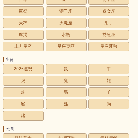
巨蟹
獅子座
處女座
天秤
天蠍座
射手
摩羯
水瓶
雙魚座
上升星座
星座專區
星座運勢
生肖
2026運勢
鼠
牛
虎
兔
龍
蛇
馬
羊
猴
雞
狗
豬
民間