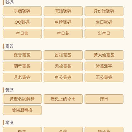
號碼
手機號碼
電話號碼
身份證號碼
QQ號碼
車牌號碼
生日密碼
生日書
生日花
出生日
靈簽
觀音靈簽
呂祖靈簽
黃大仙靈簽
關帝靈簽
天後靈簽
諸葛測字
月老靈簽
車公靈簽
王公靈簽
黃歷
黃歷名詞解釋
歷史上的今天
擇日
陰陽曆轉換
星座
白羊
金牛
雙子座