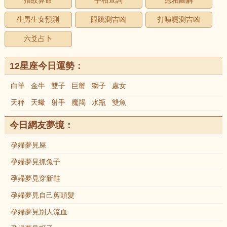
指紋算命
手相查詢
痣相圖解
生男生女預測
眼跳測吉凶
打噴嚏測吉凶
六爻占卜
12星座今日運勢：
白羊
金牛
雙子
巨蟹
獅子
處女
天秤
天蠍
射手
魔羯
水瓶
雙魚
今日網友夢境：
孕婦夢見屎
孕婦夢見抓兔子
孕婦夢見穿新鞋
孕婦夢見自己剪頭髮
孕婦夢見別人流血