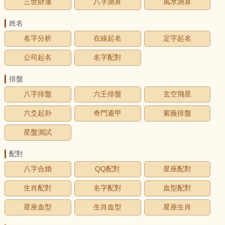
三世財運
八字測算
風水測算
姓名
名字分析
在線起名
定字起名
公司起名
名字配對
排盤
八字排盤
六壬排盤
玄空飛星
六爻起卦
奇門遁甲
紫薇排盤
星盤測試
配對
八字合婚
QQ配對
星座配對
生肖配對
名字配對
血型配對
星座血型
生肖血型
星座生肖