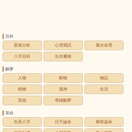
百科
星座分析
心理測試
風水命理
八字百科
生肖屬相
解夢
人物
動物
物品
植物
鬼神
生活
其他
孕婦解夢
算命
生辰八字
日干論命
稱骨論命