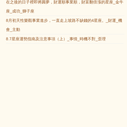
在之後的日子裡即將圓夢，財運順事業順，財富翻倍漲的星座_金牛
座_成功_獅子座
8月初天性樂觀事業進步，一直走上坡路不缺錢的4星座。_財運_機
會_主動
8.7星座運勢指南及注意事項（上）_事情_時機不對_歪理