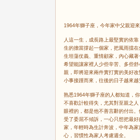
1964年獅子座，今年家中父親迎
人這一生，成長路上最堅實的依靠
生的擔當撐起一個家，把風雨擋在
生坦蕩仗義、重情顧家，內心藏著
希望能讓家裡人少些辛苦、多些舒
親，即將迎來兩件實打實的美好改
小事接踵而來，往後的日子越來越
熟悉1964年獅子座的人都知道
不喜歡計較得失，尤其對至親之人
眼裡的，都是他不善言辭的付出。
受了委屈不傾訴，一心只想把最好
家，年輕時為生計奔波，中年為家
心，習慣性為家人考慮週全。