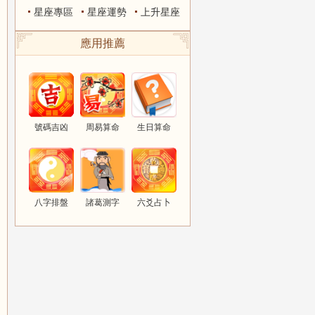
星座專區
星座運勢
上升星座
應用推薦
號碼吉凶
周易算命
生日算命
八字排盤
諸葛測字
六爻占卜