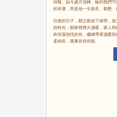
回報。如今歲月流轉，輪到我們守
的幸運，而是他一生善良、勤懇、
往後的日子，願父親放下操勞，放
的時光；願家裡煙火溫暖，家人和
終坦蕩熱忱的你，繼續帶著溫暖與
柔綿長，萬事皆得所願。