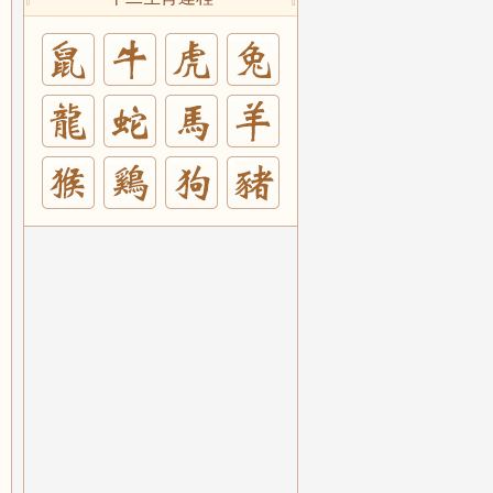
兔
羊
豬