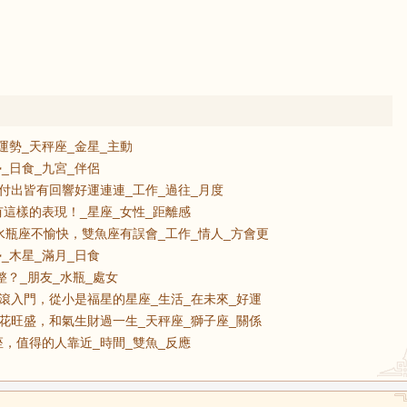
運勢_天秤座_金星_主動
_日食_九宮_伴侶
付出皆有回響好運連連_工作_過往_月度
這樣的表現！_星座_女性_距離感
水瓶座不愉快，雙魚座有誤會_工作_情人_方會更
_木星_滿月_日食
整？_朋友_水瓶_處女
滾入門，從小是福星的星座_生活_在未來_好運
花旺盛，和氣生財過一生_天秤座_獅子座_關係
，值得的人靠近_時間_雙魚_反應