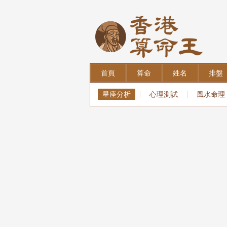
首頁
算命
姓名
排盤
星座分析
心理測試
風水命理