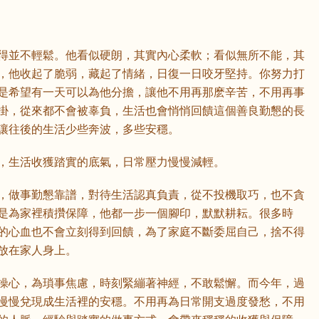
鼠
牛
虎
得並不輕鬆。他看似硬朗，其實內心柔軟；看似無所不能，其
龍
蛇
馬
，他收起了脆弱，藏起了情緒，日復一日咬牙堅持。你努力打
是希望有一天可以為他分擔，讓他不用再那麽辛苦，不用再事
猴
雞
狗
掛，從來都不會被辜負，生活也會悄悄回饋這個善良勤懇的長
讓往後的生活少些奔波，多些安穩。
，生活收獲踏實的底氣，日常壓力慢慢減輕。
，做事勤懇靠譜，對待生活認真負責，從不投機取巧，也不貪
是為家裡積攢保障，他都一步一個腳印，默默耕耘。很多時
的心血也不會立刻得到回饋，為了家庭不斷委屈自己，捨不得
放在家人身上。
操心，為瑣事焦慮，時刻緊繃著神經，不敢鬆懈。而今年，過
慢慢兌現成生活裡的安穩。不用再為日常開支過度發愁，不用