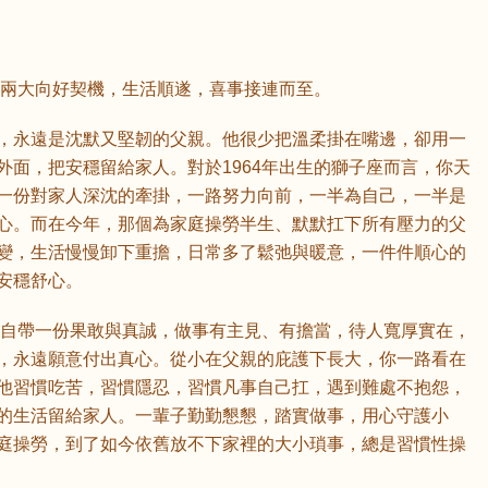
來兩大向好契機，生活順遂，喜事接連而至。
，永遠是沈默又堅韌的父親。他很少把溫柔掛在嘴邊，卻用一
外面，把安穩留給家人。對於1964年出生的獅子座而言，你天
一份對家人深沈的牽掛，一路努力向前，一半為自己，一半是
心。而在今年，那個為家庭操勞半生、默默扛下所有壓力的父
變，生活慢慢卸下重擔，日常多了鬆弛與暖意，一件件順心的
安穩舒心。
，你自帶一份果敢與真誠，做事有主見、有擔當，待人寬厚實在，
，永遠願意付出真心。從小在父親的庇護下長大，你一路看在
他習慣吃苦，習慣隱忍，習慣凡事自己扛，遇到難處不抱怨，
的生活留給家人。一輩子勤勤懇懇，踏實做事，用心守護小
庭操勞，到了如今依舊放不下家裡的大小瑣事，總是習慣性操