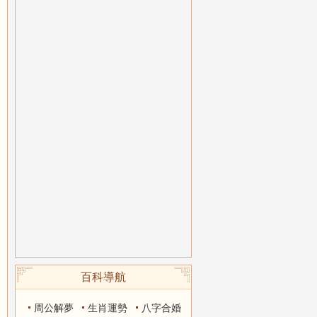
百科導航
周公解夢
生肖運勢
八字合婚