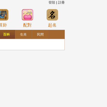
登陸
|
註冊
算卦
配對
起名
百科
生肖
民間