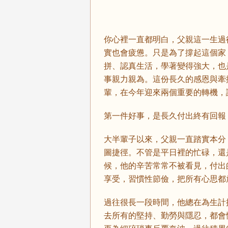
你心裡一直都明白，父親這一生過
實也會疲憊。只是為了撐起這個家
拼、認真生活，學著變得強大，也
事親力親為。這份長久的感恩與牽
輩，在今年迎來兩個重要的轉機，
第一件好事，是長久付出終有回報
大半輩子以來，父親一直踏實本分
圖捷徑。不管是平日裡的忙碌，還
候，他的辛苦常常不被看見，付出
享受，習慣性節儉，把所有心思都
過往很長一段時間，他總在為生計
去所有的堅持、勤勞與隱忍，都會