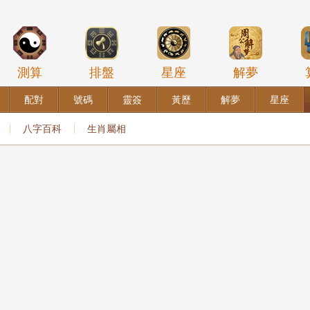
測算
排盤
星座
解夢
配對
號碼
靈簽
黃歷
解夢
星座
八字百科
生肖屬相