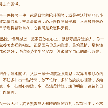
慢走向圓滿。
事一件接著一件，或是日常的陪伴閑談，或是生活裡的順心小
被親情包圍，被溫暖環繞，心境慢慢開闊平和，不再獨自憂心
日子過得鬆弛自在，心裡滿是欣慰與安穩。
坦蕩熱忱、懂得感恩，把家庭放在心上，默默守護身邊的人。你一
滋養著家裡的福氣。正是因為你足夠靠譜、足夠重情、足夠懂
越來越好，也讓操勞半生的父親，迎來屬於自己的舒心時光。
陪伴，溫柔關懷。父親一輩子習慣堅強隱忍，就算迎來順心的
。不妨多抽出一點時間，放下忙碌，多和他說說心裡話，多給
慮，多一些耐心傾聽，多一些溫柔體諒，讓他明白，往後的日
可以依靠。
起一片天地，熬過無數無人知曉的艱難時刻，默默付出，不求