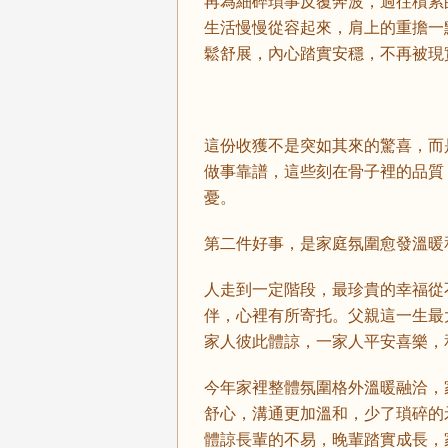
再為細碎瑣事反覆奔波，過往積累
生活慢慢從容起來，肩上的重擔一
鬆舒展，內心踏實安穩，不再被現
這份收獲不是突如其來的驚喜，而
做事靠譜，這些刻在骨子裡的品質
憂。
第二件好事，是家庭氛圍愈發溫暖
人走到一定階段，最珍貴的幸福從
伴，心裡有所寄托。父親這一生最
家人彼此體諒，一家人平安喜樂，
今年家裡整體氛圍格外溫暖融洽，
舒心，溝通更加溫和，少了瑣碎的
體諒長輩的不易，晚輩踏實成長，