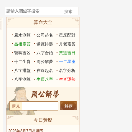
算命大全
風水測算
公司起名
星座配對
呂祖靈簽
紫薇排盤
月老靈簽
號碼吉凶
八字合婚
黃道吉日
十二生肖
周公解夢
十二星座
八字排盤
在線起名
名字分析
八字測算
生辰八字
生肖運勢
夢見
今日黃歷
2026年8月7日星期五