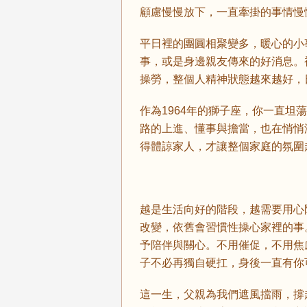
顧慮慢慢放下，一直牽掛的事情慢
平日裡的團圓相聚變多，暖心的小
事，或是身邊親友傳來的好消息。
操勞，整個人精神狀態越來越好，
作為1964年的獅子座，你一直
路的上進、懂事與擔當，也在悄悄
得體諒家人，才讓整個家庭的氛圍
越是生活向好的階段，越需要用心
改變，依舊會習慣性操心家裡的事
予陪伴與關心。不用催促，不用焦
子不必再獨自硬扛，身後一直有你
這一生，父親為我們遮風擋雨，撐