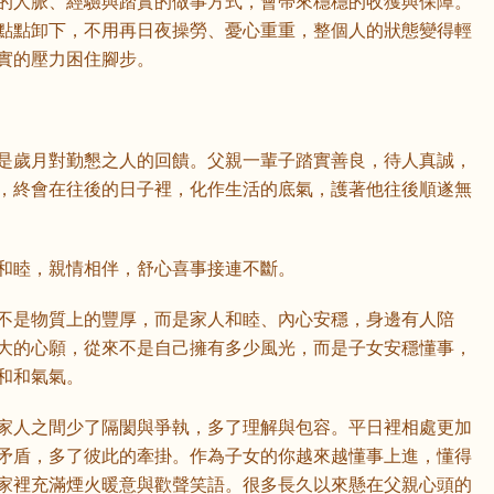
的人脈、經驗與踏實的做事方式，會帶來穩穩的收獲與保障。
點點卸下，不用再日夜操勞、憂心重重，整個人的狀態變得輕
實的壓力困住腳步。
是歲月對勤懇之人的回饋。父親一輩子踏實善良，待人真誠，
，終會在往後的日子裡，化作生活的底氣，護著他往後順遂無
和睦，親情相伴，舒心喜事接連不斷。
不是物質上的豐厚，而是家人和睦、內心安穩，身邊有人陪
大的心願，從來不是自己擁有多少風光，而是子女安穩懂事，
和和氣氣。
家人之間少了隔閡與爭執，多了理解與包容。平日裡相處更加
矛盾，多了彼此的牽掛。作為子女的你越來越懂事上進，懂得
家裡充滿煙火暖意與歡聲笑語。很多長久以來懸在父親心頭的