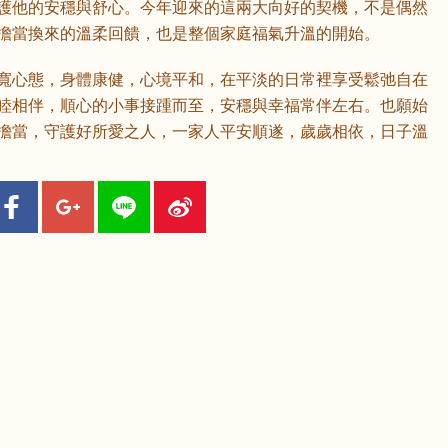
護他的安穩與舒心。今年迎來的這兩大向好的契機，不是偶然
擔當換來的溫柔回饋，也是整個家庭福氣升溫的開始。
寬心態，身體康健，心境平和，在平淡的日常裡享受鬆弛自在
睦相伴，順心的小事接踵而至，安穩與幸福常伴左右。也願始
擔當，守護好所愛之人，一家人平安順遂，歲歲相依，日子溫