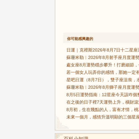
你可能感興趣的
日運｜克裡斯2026年8月7日十二星座
蘇珊米勒︱2026年8月射手座月度運勢
處女座8月運勢穩步攀升！打磨細節，
若一個女人玩弄你的感情，那她一定有
星吧日運（8月7日），雙子座沮喪，
蘇珊米勒︱2026年8月獅子座月度運勢
8月5日運勢指南：12星座今天該咋個
在之後的日子裡7天運勢上升，橫財滾
8月初，生在幾點的人，富有才情，桃
未來一個月，感情升溫明顯的三個星座
百科小知識