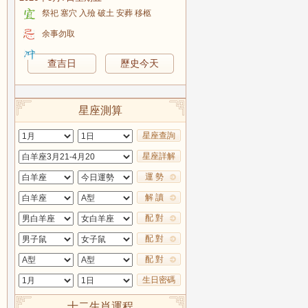
祭祀 塞穴 入殮 破土 安葬 移柩
余事勿取
查吉日
歷史今天
星座測算
星座查詢
星座詳解
運 勢
解 讀
配 對
配 對
配 對
生日密碼
十二生肖運程