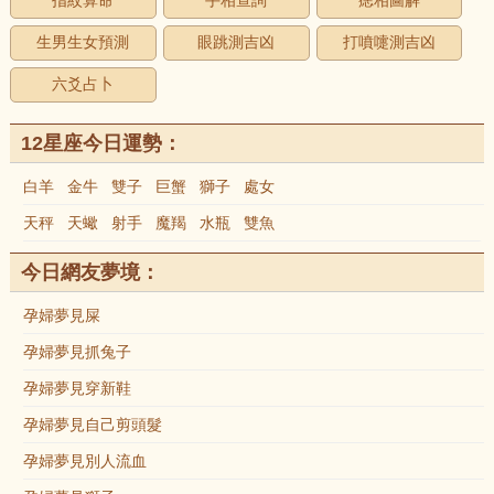
指紋算命
手相查詢
痣相圖解
生男生女預測
眼跳測吉凶
打噴嚏測吉凶
六爻占卜
12星座今日運勢：
白羊
金牛
雙子
巨蟹
獅子
處女
天秤
天蠍
射手
魔羯
水瓶
雙魚
今日網友夢境：
孕婦夢見屎
孕婦夢見抓兔子
孕婦夢見穿新鞋
孕婦夢見自己剪頭髮
孕婦夢見別人流血