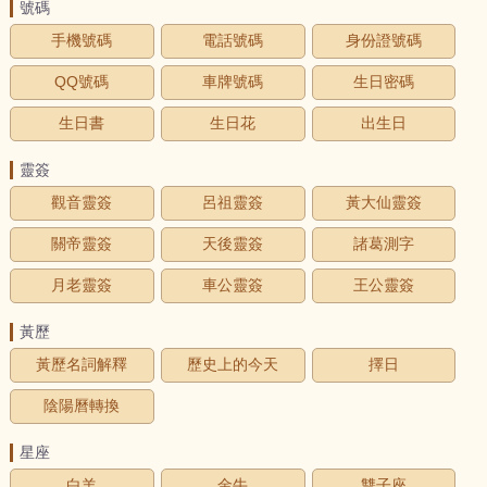
號碼
手機號碼
電話號碼
身份證號碼
QQ號碼
車牌號碼
生日密碼
生日書
生日花
出生日
靈簽
觀音靈簽
呂祖靈簽
黃大仙靈簽
關帝靈簽
天後靈簽
諸葛測字
月老靈簽
車公靈簽
王公靈簽
黃歷
黃歷名詞解釋
歷史上的今天
擇日
陰陽曆轉換
星座
白羊
金牛
雙子座