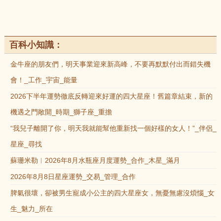
百科小知識：
金牛座的朋友們，明天事業迎來新高峰，不要再默默付出而錯失機
會！_工作_宇宙_能量
2026下半年運勢徹底反轉迎來好運的四大星座！舊篇章結束，新的
機遇之門敞開_時期_獅子座_重擔
“我兒子離開了你，明天我就能幫他重新找一個好樣的女人！”_伴侶_
星座_尋找
蘇珊米勒︱2026年8月水瓶座月度運勢_合作_木星_滿月
2026年8月8日星座運勢_交易_管理_合作
脾氣很壞，卻被男生寵成小公主的四大星座女，無憂無慮沒煩惱_女
生_魅力_所在