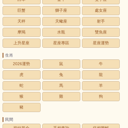
巨蟹
獅子座
處女座
天秤
天蠍座
射手
摩羯
水瓶
雙魚座
上升星座
星座專區
星座運勢
生肖
2026運勢
鼠
牛
虎
兔
龍
蛇
馬
羊
猴
雞
狗
豬
民間