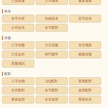
三世財運
八字測算
風水測算
姓名
名字分析
在線起名
定字起名
公司起名
名字配對
排盤
八字排盤
六壬排盤
玄空飛星
六爻起卦
奇門遁甲
紫薇排盤
星盤測試
配對
八字合婚
QQ配對
星座配對
生肖配對
名字配對
血型配對
星座血型
生肖血型
星座生肖