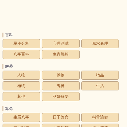
百科
星座分析
心理測試
風水命理
八字百科
生肖屬相
解夢
人物
動物
物品
植物
鬼神
生活
其他
孕婦解夢
算命
生辰八字
日干論命
稱骨論命