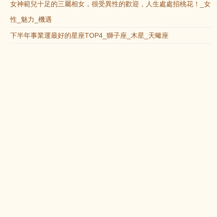
女神範兒十足的三屬相女，很受異性的歡迎，人生處處招桃花！_女
性_魅力_機遇
下半年事業運最好的星座TOP4_獅子座_木星_天蠍座