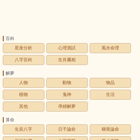
百科
星座分析
心理測試
風水命理
八字百科
生肖屬相
解夢
人物
動物
物品
植物
鬼神
生活
其他
孕婦解夢
算命
生辰八字
日干論命
稱骨論命