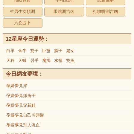
指紋算命
手相查詢
痣相圖解
生男生女預測
眼跳測吉凶
打噴嚏測吉凶
六爻占卜
12星座今日運勢：
白羊
金牛
雙子
巨蟹
獅子
處女
天秤
天蠍
射手
魔羯
水瓶
雙魚
今日網友夢境：
孕婦夢見屎
孕婦夢見抓兔子
孕婦夢見穿新鞋
孕婦夢見自己剪頭髮
孕婦夢見別人流血