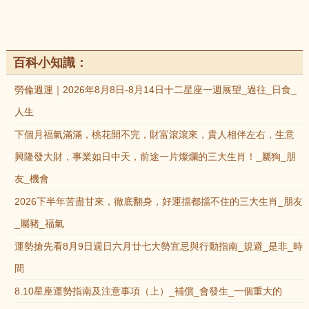
百科小知識：
勞倫週運｜2026年8月8日-8月14日十二星座一週展望_過往_日食_
人生
下個月福氣滿滿，桃花開不完，財富滾滾來，貴人相伴左右，生意
興隆發大財，事業如日中天，前途一片燦爛的三大生肖！_屬狗_朋
友_機會
2026下半年苦盡甘來，徹底翻身，好運擋都擋不住的三大生肖_朋友
_屬豬_福氣
運勢搶先看8月9日週日六月廿七大勢宜忌與行動指南_規避_是非_時
間
8.10星座運勢指南及注意事項（上）_補償_會發生_一個重大的