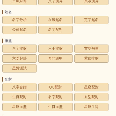
三世財運
八字測算
風水測算
姓名
名字分析
在線起名
定字起名
公司起名
名字配對
排盤
八字排盤
六壬排盤
玄空飛星
六爻起卦
奇門遁甲
紫薇排盤
星盤測試
配對
八字合婚
QQ配對
星座配對
生肖配對
名字配對
血型配對
星座血型
生肖血型
星座生肖