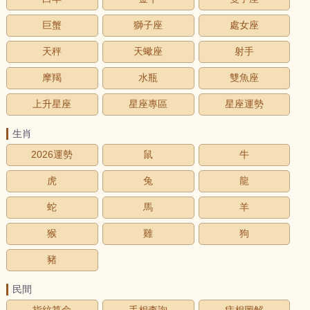
巨蟹
獅子座
處女座
天秤
天蠍座
射手
摩羯
水瓶
雙魚座
上升星座
星座專區
星座運勢
生肖
2026運勢
鼠
牛
虎
兔
龍
蛇
馬
羊
猴
雞
狗
豬
民間