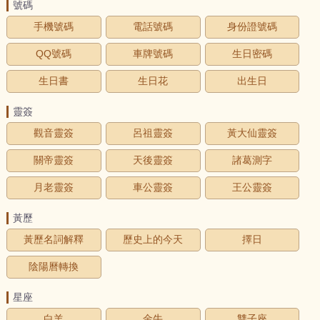
號碼
手機號碼
電話號碼
身份證號碼
QQ號碼
車牌號碼
生日密碼
生日書
生日花
出生日
靈簽
觀音靈簽
呂祖靈簽
黃大仙靈簽
關帝靈簽
天後靈簽
諸葛測字
月老靈簽
車公靈簽
王公靈簽
黃歷
黃歷名詞解釋
歷史上的今天
擇日
陰陽曆轉換
星座
白羊
金牛
雙子座