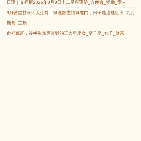
日運｜克裡斯2026年8月9日十二星座運勢_方便會_變動_愛人
9月苦盡甘來四大生肖，黴運散盡福氣進門，日子越過越紅火_九月_
機會_主動
命裡藏富，後半生無災無難的三大星座女_雙子座_女子_修來