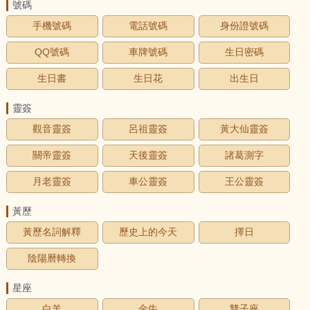
號碼
手機號碼
電話號碼
身份證號碼
QQ號碼
車牌號碼
生日密碼
生日書
生日花
出生日
靈簽
觀音靈簽
呂祖靈簽
黃大仙靈簽
關帝靈簽
天後靈簽
諸葛測字
月老靈簽
車公靈簽
王公靈簽
黃歷
黃歷名詞解釋
歷史上的今天
擇日
陰陽曆轉換
星座
白羊
金牛
雙子座