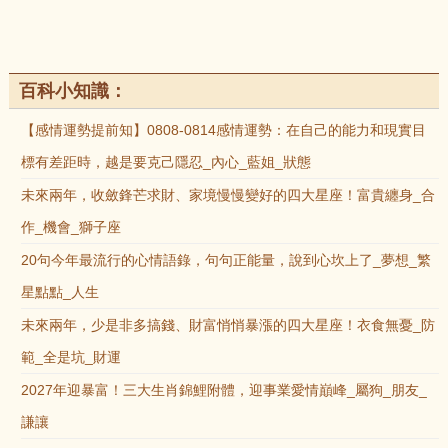
百科小知識：
【感情運勢提前知】0808-0814感情運勢：在自己的能力和現實目
標有差距時，越是要克己隱忍_內心_藍姐_狀態
未來兩年，收斂鋒芒求財、家境慢慢變好的四大星座！富貴纏身_合
作_機會_獅子座
20句今年最流行的心情語錄，句句正能量，說到心坎上了_夢想_繁
星點點_人生
未來兩年，少是非多搞錢、財富悄悄暴漲的四大星座！衣食無憂_防
範_全是坑_財運
2027年迎暴富！三大生肖錦鯉附體，迎事業愛情巔峰_屬狗_朋友_
謙讓