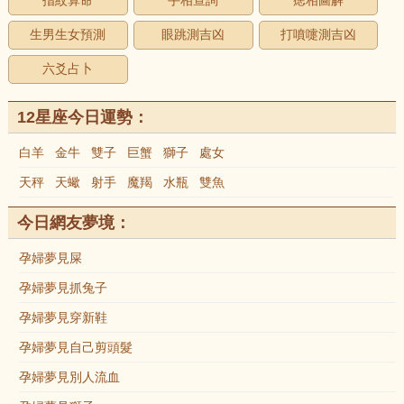
指紋算命
手相查詢
痣相圖解
生男生女預測
眼跳測吉凶
打噴嚏測吉凶
六爻占卜
12星座今日運勢：
白羊
金牛
雙子
巨蟹
獅子
處女
天秤
天蠍
射手
魔羯
水瓶
雙魚
今日網友夢境：
孕婦夢見屎
孕婦夢見抓兔子
孕婦夢見穿新鞋
孕婦夢見自己剪頭髮
孕婦夢見別人流血