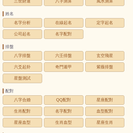
三世財運
八字測算
風水測算
姓名
名字分析
在線起名
定字起名
公司起名
名字配對
排盤
八字排盤
六壬排盤
玄空飛星
六爻起卦
奇門遁甲
紫薇排盤
星盤測試
配對
八字合婚
QQ配對
星座配對
生肖配對
名字配對
血型配對
星座血型
生肖血型
星座生肖