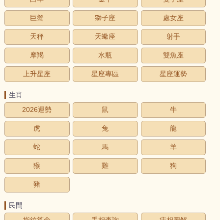
巨蟹
獅子座
處女座
天秤
天蠍座
射手
摩羯
水瓶
雙魚座
上升星座
星座專區
星座運勢
生肖
2026運勢
鼠
牛
虎
兔
龍
蛇
馬
羊
猴
雞
狗
豬
民間