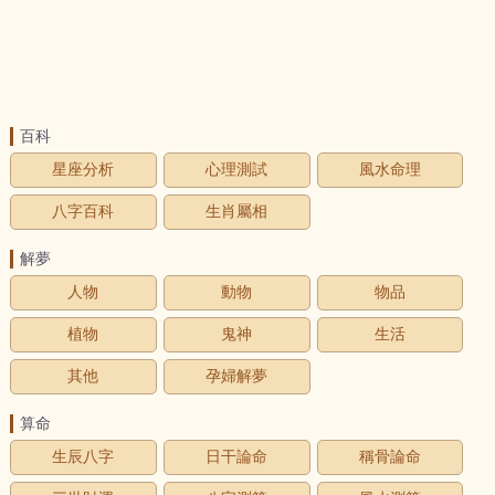
百科
星座分析
心理測試
風水命理
八字百科
生肖屬相
解夢
人物
動物
物品
植物
鬼神
生活
其他
孕婦解夢
算命
生辰八字
日干論命
稱骨論命