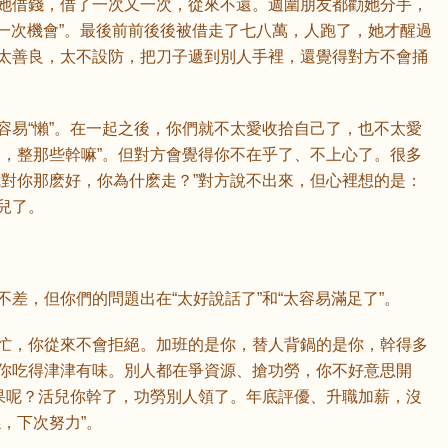
她借錢，借了一次又一次，從來不還。週圍朋友都勸她分手，
他一次機會”。最後前前後後被借走了七八萬，人跑了，她才醒過
太善良，太不設防，把刀子遞到別人手裡，還覺得對方不會捅
容易“懶”。在一起之後，你們就不太愛收拾自己了，也不太愛
了，整那些幹嘛”。但對方會覺得你不在乎了、不上心了。很多
我對你那麽好，你為什麽走？”對方說不出來，但心裡想的是：
兒了。
差，但你們的問題出在“太好說話了”和“太容易滿足了”。
忙，你從來不會拒絕。加班的是你，替人背鍋的是你，幹得多
你吃得津津有味。別人都在爭資源、搶功勞，你不好意思開
結果呢？活兒你幹了，功勞別人領了。年底評優、升職加薪，沒
，下次努力”。