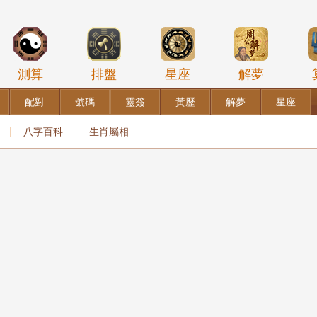
測算
排盤
星座
解夢
配對
號碼
靈簽
黃歷
解夢
星座
八字百科
生肖屬相