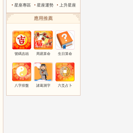
星座專區
星座運勢
上升星座
應用推薦
號碼吉凶
周易算命
生日算命
八字排盤
諸葛測字
六爻占卜