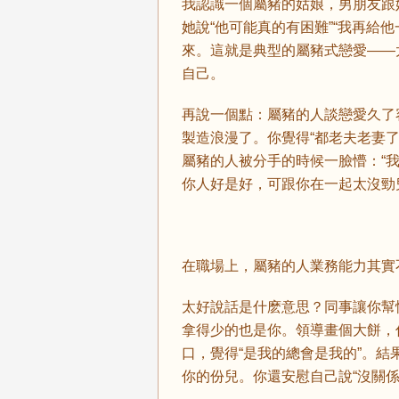
我認識一個屬豬的姑娘，男朋友跟
她說“他可能真的有困難”“我再給
來。這就是典型的屬豬式戀愛——
自己。
再說一個點：屬豬的人談戀愛久了
製造浪漫了。你覺得“都老夫老妻
屬豬的人被分手的時候一臉懵：“
你人好是好，可跟你在一起太沒勁
在職場上，屬豬的人業務能力其實不
太好說話是什麽意思？同事讓你幫
拿得少的也是你。領導畫個大餅，
口，覺得“是我的總會是我的”。
你的份兒。你還安慰自己說“沒關係