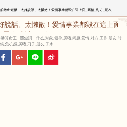
豬的致命短板：太好說話、太懶散！愛情事業都毀在這上面_屬豬_對方_朋友
好說話、太懶散！愛情事業都毀在這上面_
屬豬_對方_朋友
來源：香港算命王 關鍵詞：什么,对象,领导,属猪,问题,爱情,对方,工作,朋友,时
候,危机感,属猪,刀子,朋友,子水