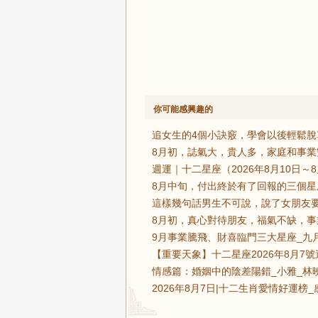
你可能感興趣的
追女生的4個小訣竅，學會以後輕鬆脫
8月初，誌氣大，貴人多，家庭和事業
週運｜十二星座（2026年8月10日～
8月中旬，付出終於有了回報的三個星
這樣幾句話男生不可說，說了女朋友要
8月初，真心對待朋友，福氣不缺，事
9月事業騰飛、財喜臨門三大星座_九月
【重要天象】十二星座2026年8月7
情感篇：婚姻中的陰差陽錯_小雅_林
2026年8月7日|十二生肖愛情好運榜