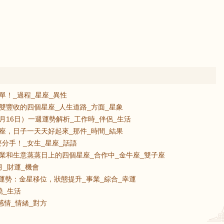
單！_過程_星座_異性
雙豐收的四個星座_人生道路_方面_星象
8月16日）一週運勢解析_工作時_伴侶_生活
座，日子一天天好起來_那件_時間_結果
分手！_女生_星座_話語
業和生意蒸蒸日上的四個星座_合作中_金牛座_雙子座
_財運_機會
號運勢：金星移位，狀態提升_事業_綜合_幸運
曉_生活
_感情_情緒_對方