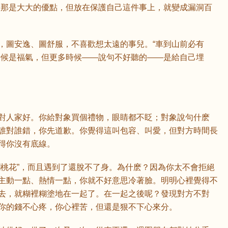
，那是大大的優點，但放在保護自己這件事上，就變成漏洞百
鼠
牛
虎
，圖安逸、圖舒服，不喜歡想太遠的事兒。“車到山前必有
龍
蛇
馬
時候是福氣，但更多時候——說句不好聽的——是給自己埋
猴
雞
狗
對人家好。你給對象買個禮物，眼睛都不眨；對象說句什麽
誰對誰錯，你先道歉。你覺得這叫包容、叫愛，但對方時間長
得你沒有底線。
爛桃花”，而且遇到了還脫不了身。為什麽？因為你太不會拒絕
主動一點、熱情一點，你就不好意思冷著臉。明明心裡覺得不
去，就糊裡糊塗地在一起了。在一起之後呢？發現對方不對
你的錢不心疼，你心裡苦，但還是狠不下心來分。