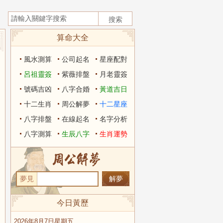
算命大全
風水測算
公司起名
星座配對
呂祖靈簽
紫薇排盤
月老靈簽
號碼吉凶
八字合婚
黃道吉日
十二生肖
周公解夢
十二星座
八字排盤
在線起名
名字分析
八字測算
生辰八字
生肖運勢
夢見
今日黃歷
2026年8月7日星期五