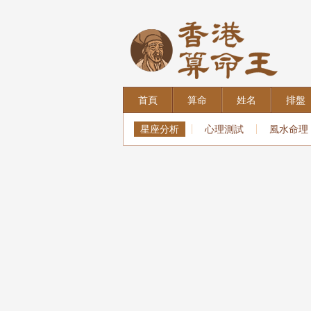
首頁
算命
姓名
排盤
星座分析
心理測試
風水命理