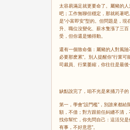
太容易滿足就更要命了。屬豬的人
吧；工作無聊但穩定，那就耗著吧
是“小富即安”型的。但問題是，
升、職位沒變化、薪水隻漲了三百
受，但你還是懶得動。
還有一個致命傷：屬豬的人對風險
必要那麽累”。別人提醒你“行業可
司裁員、行業萎縮，你往往是最後
缺點說完了，咱不光是來捅刀子的
第一，學會“設門檻”，別誰來都給
額，不借；對方跟前任糾纏不清，
找你幫忙，你先問自己：這活兒是
有事，不好意思”。