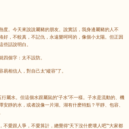
熱度。今天來說說屬豬的朋友。說實話，我身邊屬豬的人不
格好，不較真，不記仇，永遠樂呵呵的，像個小太陽。但正因
這些話說明白。
就四個字：太不設防。
容易相信人，對自己太“縱容”了。
五行屬水。但這個水跟屬鼠的“子水”不一樣。子水是流動的、機
潭安靜的水，或者說像一片湖。湖有什麽特點？平靜、包容、
。
不愛跟人爭，不愛算計，總覺得“天下沒什麽壞人吧”“大家都