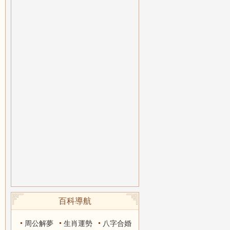
百科導航
周公解夢
生肖運勢
八字合婚