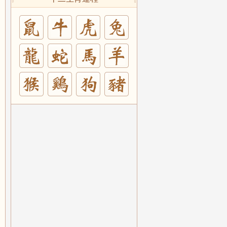
兔
羊
豬