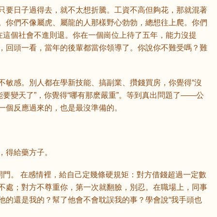
只要日子過得去，就不太想折騰。工資不高但夠花，那就混著
。你們不像屬虎、屬龍的人那樣野心勃勃，總想往上爬。你們
現在這個社會不進則退。你在一個崗位上待了五年，能力沒提
，回頭一看，當年的後輩都當你領導了。你說你不難受嗎？難
不敏感。別人都在學新技能、搞副業、攢錢買房，你覺得“沒
能要變天了”，你覺得“哪有那麽嚴重”。等到真出問題了——公
一個反應過來的，也是最沒準備的。
，得給藥方子。
開門。 在感情裡，給自己定幾條硬規矩：對方借錢超過一定數
不處；對方不尊重你，第一次就翻臉，別忍。在職場上，同事
他的還是我的？幫了他會不會耽誤我的事？學會說“我手頭也