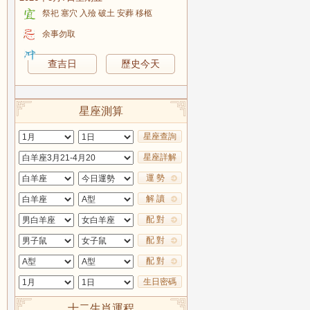
祭祀 塞穴 入殮 破土 安葬 移柩
余事勿取
查吉日
歷史今天
星座測算
星座查詢
星座詳解
運 勢
解 讀
配 對
配 對
配 對
生日密碼
十二生肖運程