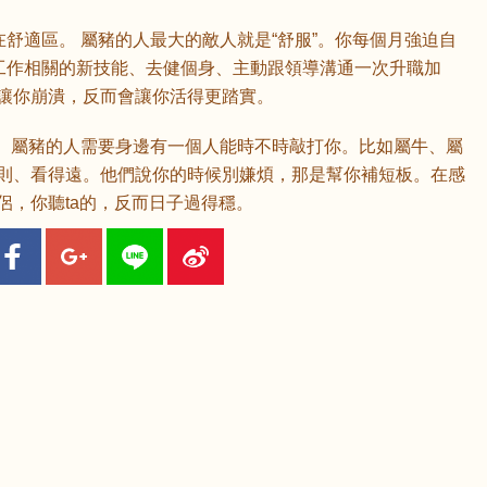
在舒適區。 屬豬的人最大的敵人就是“舒服”。你每個月強迫自
跟工作相關的新技能、去健個身、主動跟領導溝通一次升職加
讓你崩潰，反而會讓你活得更踏實。
。 屬豬的人需要身邊有一個人能時不時敲打你。比如屬牛、屬
則、看得遠。他們說你的時候別嫌煩，那是幫你補短板。在感
侶，你聽ta的，反而日子過得穩。