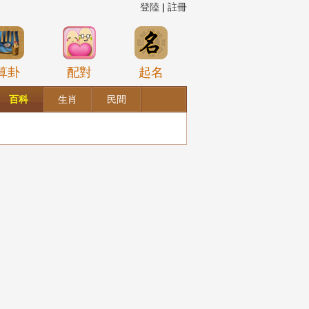
登陸
|
註冊
算卦
配對
起名
百科
生肖
民間