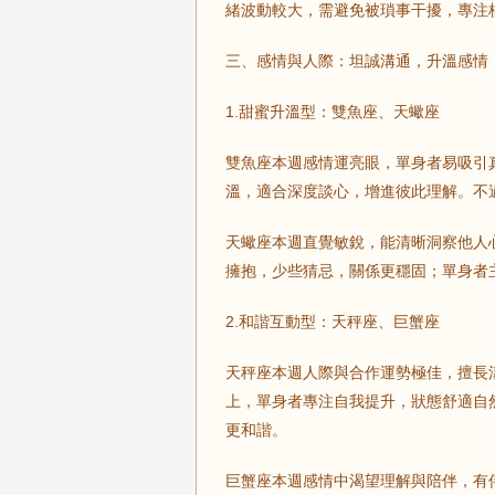
緒波動較大，需避免被瑣事干擾，專注
三、感情與人際：坦誠溝通，升溫感情
1.甜蜜升溫型：雙魚座、天蠍座
雙魚座本週感情運亮眼，單身者易吸引
溫，適合深度談心，增進彼此理解。不
天蠍座本週直覺敏銳，能清晰洞察他人
擁抱，少些猜忌，關係更穩固；單身者
2.和諧互動型：天秤座、巨蟹座
天秤座本週人際與合作運勢極佳，擅長
上，單身者專注自我提升，狀態舒適自
更和諧。
巨蟹座本週感情中渴望理解與陪伴，有