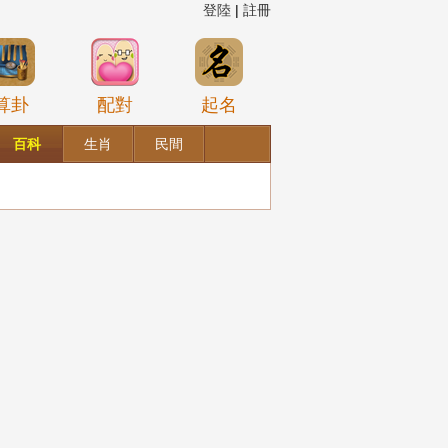
登陸
|
註冊
算卦
配對
起名
百科
生肖
民間