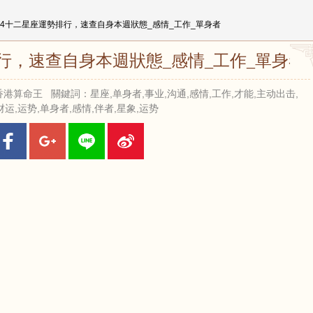
18-24十二星座運勢排行，速查自身本週狀態_感情_工作_單身者
勢排行，速查自身本週狀態_感情_工作_單身者
 來源：香港算命王 關鍵詞：星座,单身者,事业,沟通,感情,工作,才能,主动出击,
财运,运势,单身者,感情,伴者,星象,运势