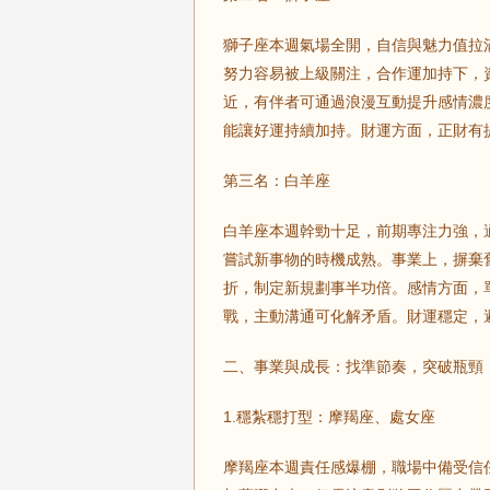
獅子座本週氣場全開，自信與魅力值拉
努力容易被上級關注，合作運加持下，
近，有伴者可通過浪漫互動提升感情濃
能讓好運持續加持。財運方面，正財有
第三名：白羊座
白羊座本週幹勁十足，前期專注力強，
嘗試新事物的時機成熟。事業上，摒棄
折，制定新規劃事半功倍。感情方面，
戰，主動溝通可化解矛盾。財運穩定，
二、事業與成長：找準節奏，突破瓶頸
1.穩紮穩打型：摩羯座、處女座
摩羯座本週責任感爆棚，職場中備受信