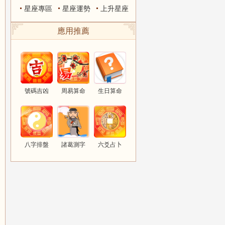
星座專區
星座運勢
上升星座
應用推薦
號碼吉凶
周易算命
生日算命
八字排盤
諸葛測字
六爻占卜