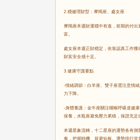
2.穩健理財型：摩羯座、處女座
摩羯座本週財運穩中有進，前期的付出
富。
處女座本週正財穩定，依靠認真工作獲
財富安全感十足。
3.健康守護要點
-情緒調節：白羊座、雙子座需注意情
力下降。
-身體養護：金牛座關注咽喉呼吸道健
保養，水瓶座避免壓力累積，保證充足
本週星象流轉，十二星座的運勢各有側
奏，把握時機、規避短板。運勢排行並