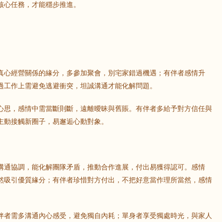
核心任務，才能穩步推進。
真心經營關係的緣分，多參加聚會，別宅家錯過機遇；有伴者感情升
過工作上需避免逃避衝突，坦誠溝通才能化解問題。
心思，感情中需當斷則斷，遠離曖昧與舊賬。有伴者多給予對方信任與
主動接觸新圈子，易邂逅心動對象。
溝通協調，能化解團隊矛盾，推動合作進展，付出易獲得認可。感情
然吸引優質緣分；有伴者珍惜對方付出，不把好意當作理所當然，感情
伴者需多溝通內心感受，避免獨自內耗；單身者享受獨處時光，與家人