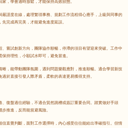
回家，學會適時放鬆，才能保持高效狀態。
與嚴謹度在線，處理繁瑣事務、規劃工作流程得心應手，上級與同事的
，先完成再完美，才能避免進度延誤。
程、嘗試創新方向，團隊協作順暢，停滯的項目有望迎來突破。工作中
需保持理性，小額試水即可，避免冒進。
清晰，能帶動團隊氛圍，遇到問題樂觀應對，推進順暢。適合學習新技
免過於直接引發人際矛盾，柔軟的表達更易獲得支持。
路、復盤過往經驗，不適合貿然跳槽或簽訂重要合同。踏實做好手頭
穩步推進，反而能規避風險。
相信直覺判斷，面對工作選擇時，內心感受往往能給出準確指引。但情