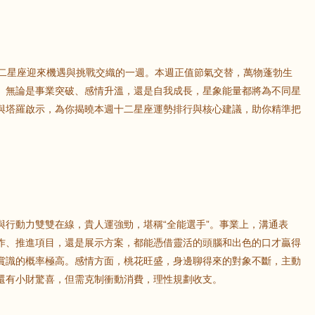
轉，十二星座迎來機遇與挑戰交織的一週。本週正值節氣交替，萬物蓬勃生
。無論是事業突破、感情升溫，還是自我成長，星象能量都將為不同星
與塔羅啟示，為你揭曉本週十二星座運勢排行與核心建議，助你精準把
與行動力雙雙在線，貴人運強勁，堪稱“全能選手”。事業上，溝通表
作、推進項目，還是展示方案，都能憑借靈活的頭腦和出色的口才贏得
賞識的概率極高。感情方面，桃花旺盛，身邊聊得來的對象不斷，主動
還有小財驚喜，但需克制衝動消費，理性規劃收支。