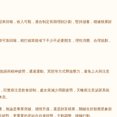
迎來回報，收入可觀，適合制定長期理財計劃，堅持儲蓄，穩健積累財
得可靠回報，精打細算能省下不少不必要開支，理性消費、合理規劃，
緒急躁與精神疲勞，通過運動、冥想等方式釋放壓力，避免上火與注意
康，巨蟹座注意飲食節制，處女座減少用眼疲勞，天蠍座注意泌尿系統
休息。
重，無論是事業突破、感情升溫，還是財富積累，關鍵在於順應星象節
非絕對，更重要的是結合自身狀態，主動調整、積極行動。