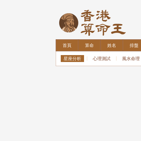
首頁
算命
姓名
排盤
星座分析
心理測試
風水命理