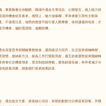
鼠
牛
虎
滿，事業舞臺任你馳騁。職場中適合主導項目、公開發言，個人能力與
資源與機會紛至沓來。感情上，魅力值爆棚，單身者吸引異性主動靠
度。不過需注意，強勢的態度可能引發人際摩擦，保持謙遜與包容，才
龍
蛇
馬
提升機會，偏財需謹慎，遠離投機。
猴
雞
狗
適合深度思考與關鍵事務推進，週四後活力回升，生活迎來積極轉變，
舊習慣、接納新方法，能為工作打開新局面，週五前後運勢迎來關鍵轉
單身者社交機會增多，需克制急躁脾氣，避免錯過良緣；有伴者減少冷
避免跟風消費，穩紮穩打更易積累財富。
任，適合提交方案、推進核心項目，前期的默默付出將迎來回報，升職