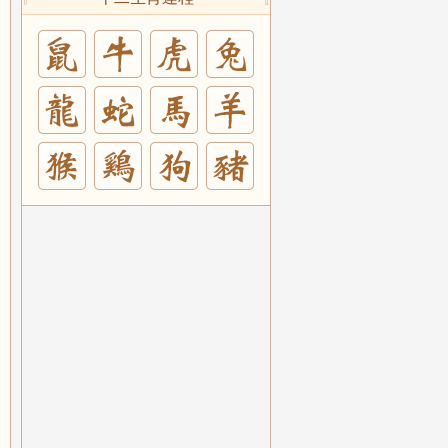
兔
羊
豬