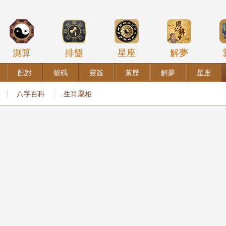
測算
排盤
星座
解夢
配對
號碼
靈簽
黃歷
解夢
星座
八字百科
生肖屬相