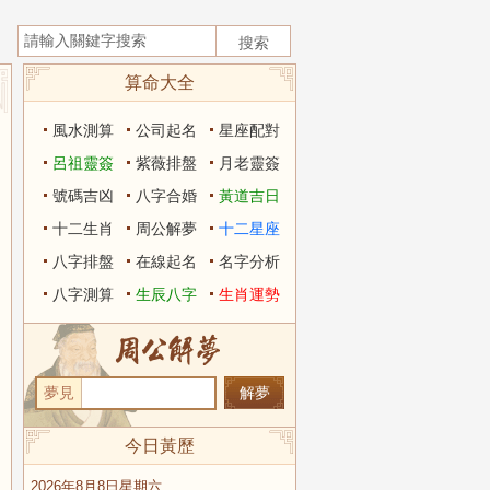
算命大全
風水測算
公司起名
星座配對
呂祖靈簽
紫薇排盤
月老靈簽
號碼吉凶
八字合婚
黃道吉日
十二生肖
周公解夢
十二星座
八字排盤
在線起名
名字分析
八字測算
生辰八字
生肖運勢
夢見
今日黃歷
2026年8月8日星期六