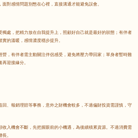
，面對感情問題別憋在心裡，直接溝通才能避免誤會。
受獨處，把精力放在自我提升上，照顧好自己就是最好的狀態；有伴者
踏實的溫暖，感情濃度穩步提升。
經營，有伴者需主動關注伴侶感受，避免將壓力帶回家；單身者暫時難
後再迎接緣分。
追回、報銷理賠等事務，意外之財機會較多，不過偏財投資需謹慎，守
額收入機會不斷，先把握眼前的小機遇，為後續積累資源。不過消費需
增長。