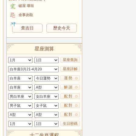
破屋 壞垣
余事勿取
查吉日
歷史今天
星座測算
星座查詢
星座詳解
運 勢
解 讀
配 對
配 對
配 對
生日密碼
十二生肖運程