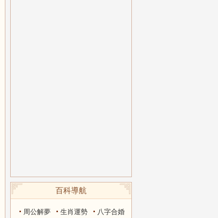
百科導航
周公解夢
生肖運勢
八字合婚