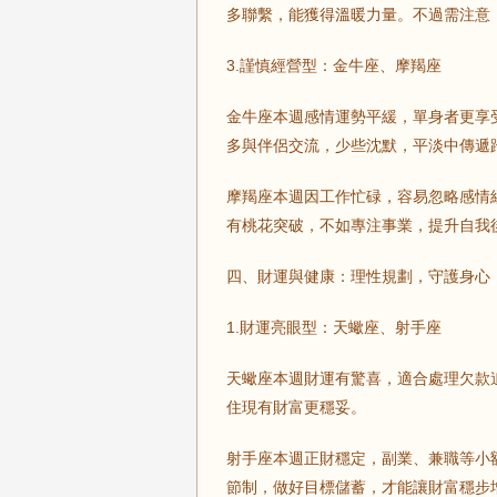
多聯繫，能獲得溫暖力量。不過需注意
3.謹慎經營型：金牛座、摩羯座
金牛座本週感情運勢平緩，單身者更享
多與伴侶交流，少些沈默，平淡中傳遞
摩羯座本週因工作忙碌，容易忽略感情
有桃花突破，不如專注事業，提升自我
四、財運與健康：理性規劃，守護身心
1.財運亮眼型：天蠍座、射手座
天蠍座本週財運有驚喜，適合處理欠款
住現有財富更穩妥。
射手座本週正財穩定，副業、兼職等小
節制，做好目標儲蓄，才能讓財富穩步