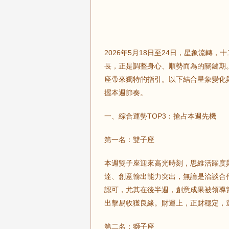
2026年5月18日至24日，星象流
長，正是調整身心、順勢而為的關鍵期
座帶來獨特的指引。以下結合星象變化
握本週節奏。
一、綜合運勢TOP3：搶占本週先機
第一名：雙子座
本週雙子座迎來高光時刻，思維活躍度
達、創意輸出能力突出，無論是洽談合
認可，尤其在後半週，創意成果被領導
出擊易收獲良緣。財運上，正財穩定，
第二名：獅子座