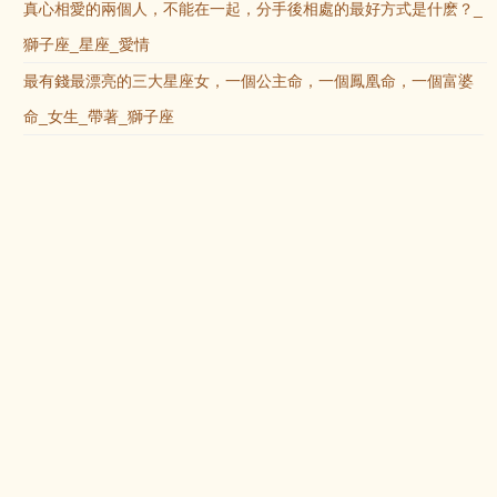
真心相愛的兩個人，不能在一起，分手後相處的最好方式是什麽？_
獅子座_星座_愛情
最有錢最漂亮的三大星座女，一個公主命，一個鳳凰命，一個富婆
命_女生_帶著_獅子座