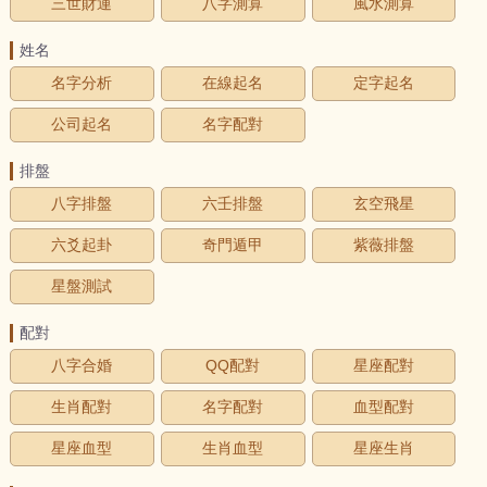
三世財運
八字測算
風水測算
姓名
名字分析
在線起名
定字起名
公司起名
名字配對
排盤
八字排盤
六壬排盤
玄空飛星
六爻起卦
奇門遁甲
紫薇排盤
星盤測試
配對
八字合婚
QQ配對
星座配對
生肖配對
名字配對
血型配對
星座血型
生肖血型
星座生肖