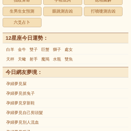
指紋算命
手相查詢
痣相圖解
生男生女預測
眼跳測吉凶
打噴嚏測吉凶
六爻占卜
12星座今日運勢：
白羊
金牛
雙子
巨蟹
獅子
處女
天秤
天蠍
射手
魔羯
水瓶
雙魚
今日網友夢境：
孕婦夢見屎
孕婦夢見抓兔子
孕婦夢見穿新鞋
孕婦夢見自己剪頭髮
孕婦夢見別人流血