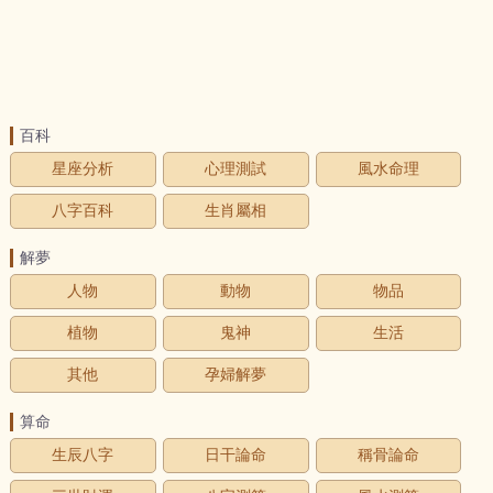
百科
星座分析
心理測試
風水命理
八字百科
生肖屬相
解夢
人物
動物
物品
植物
鬼神
生活
其他
孕婦解夢
算命
生辰八字
日干論命
稱骨論命