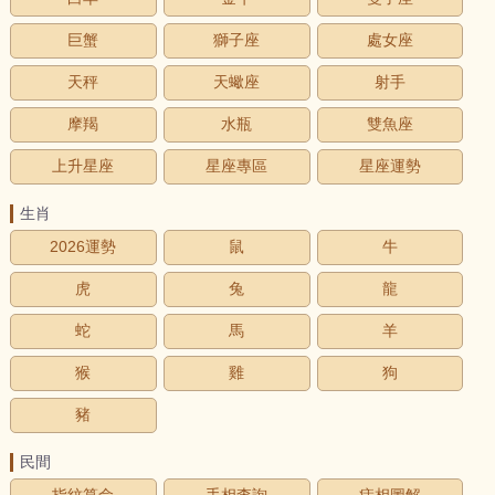
巨蟹
獅子座
處女座
天秤
天蠍座
射手
摩羯
水瓶
雙魚座
上升星座
星座專區
星座運勢
生肖
2026運勢
鼠
牛
虎
兔
龍
蛇
馬
羊
猴
雞
狗
豬
民間