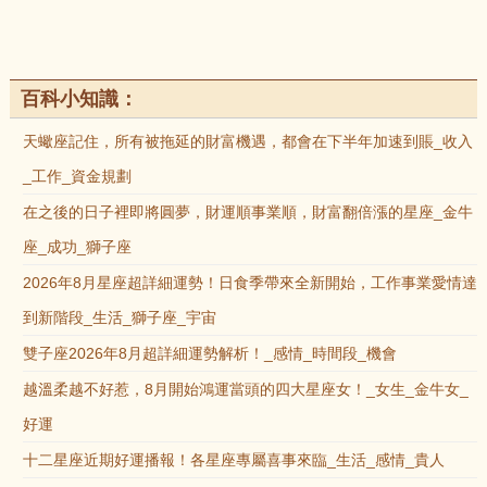
百科小知識：
天蠍座記住，所有被拖延的財富機遇，都會在下半年加速到賬_收入
_工作_資金規劃
在之後的日子裡即將圓夢，財運順事業順，財富翻倍漲的星座_金牛
座_成功_獅子座
2026年8月星座超詳細運勢！日食季帶來全新開始，工作事業愛情達
到新階段_生活_獅子座_宇宙
雙子座2026年8月超詳細運勢解析！_感情_時間段_機會
越溫柔越不好惹，8月開始鴻運當頭的四大星座女！_女生_金牛女_
好運
十二星座近期好運播報！各星座專屬喜事來臨_生活_感情_貴人