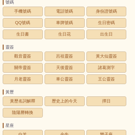
號碼
手機號碼
電話號碼
身份證號碼
QQ號碼
車牌號碼
生日密碼
生日書
生日花
出生日
靈簽
觀音靈簽
呂祖靈簽
黃大仙靈簽
關帝靈簽
天後靈簽
諸葛測字
月老靈簽
車公靈簽
王公靈簽
黃歷
黃歷名詞解釋
歷史上的今天
擇日
陰陽曆轉換
星座
白羊
金牛
雙子座