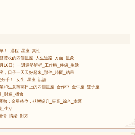
單！_過程_星座_異性
雙豐收的四個星座_人生道路_方面_星象
8月16日）一週運勢解析_工作時_伴侶_生活
座，日子一天天好起來_那件_時間_結果
分手！_女生_星座_話語
業和生意蒸蒸日上的四個星座_合作中_金牛座_雙子座
_財運_機會
號運勢：金星移位，狀態提升_事業_綜合_幸運
曉_生活
_感情_情緒_對方