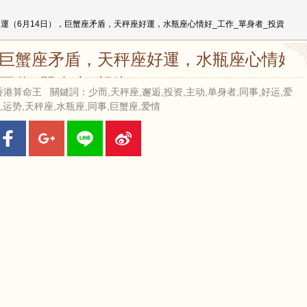
日運（6月14日），巨蟹座矛盾，天秤座好運，水瓶座心情好_工作_單身者_投資
，巨蟹座矛盾，天秤座好運，水瓶座心情好_
工作_單身者_投資
 來源：香港算命王 關鍵詞：少而,天秤座,邂逅,投资,主动,单身者,同事,好运,爱
,运势,天秤座,水瓶座,同事,巨蟹座,爱情