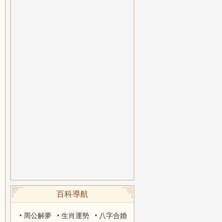
百科導航
周公解夢
生肖運勢
八字合婚