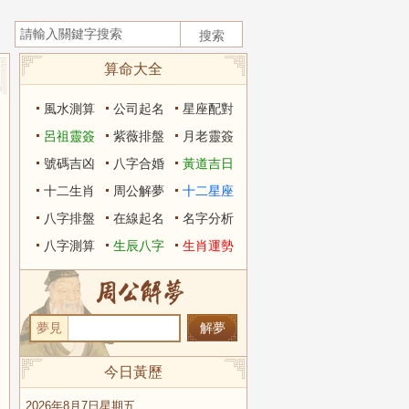
算命大全
風水測算
公司起名
星座配對
呂祖靈簽
紫薇排盤
月老靈簽
號碼吉凶
八字合婚
黃道吉日
十二生肖
周公解夢
十二星座
八字排盤
在線起名
名字分析
八字測算
生辰八字
生肖運勢
夢見
今日黃歷
2026年8月7日星期五