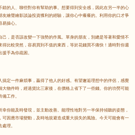
不錯的人、聊些對你有幫助的事。想要得到安全感，因此在另一半的心
朋友繪聲繪影談論投資獲利的經驗，讓你心中癢癢的。利用你的口才爭
容易操心。
自己，是否該改變一下強勢的作風。單身的朋友，別總是等著和愛情不
來得比較突然，容易買到不值的東西，等於花錢買不痛快！適時對你週
出援手為你疏困。
人搞定一件麻煩事，贏得了他人的好感。有望邂逅理想中的伴侶，感覺
個大物件時，經過貨比三家後，在價格上省下了一些錢。你的功勞可能
防備工作。
所幸你能及時發現，並主動改善。能理性地對另一半保持傾聽的姿態，
，可因應市場變動，及時地規避造成重大損失的風險。今天可能會有一
去處理。