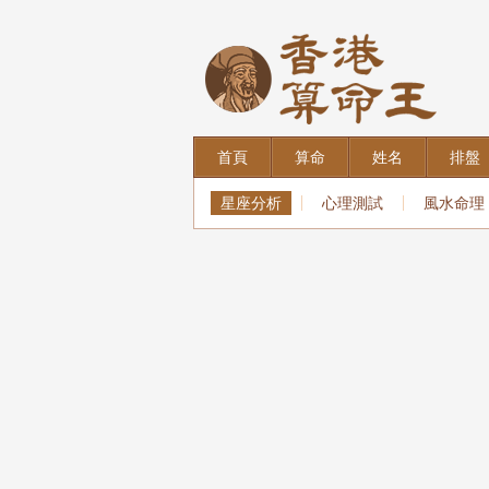
首頁
算命
姓名
排盤
星座分析
心理測試
風水命理