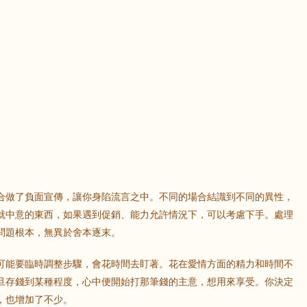
合做了負面宣傳，讓你身陷流言之中。不同的場合結識到不同的異性，
就中意的東西，如果遇到促銷、能力允許情況下，可以考慮下手。處理
問題根本，無異於舍本逐末。
可能要臨時調整步驟，會花時間去盯著。花在愛情方面的精力和時間不
旦存錢到某種程度，心中便開始打那筆錢的主意，想用來享受。你決定
，也增加了不少。