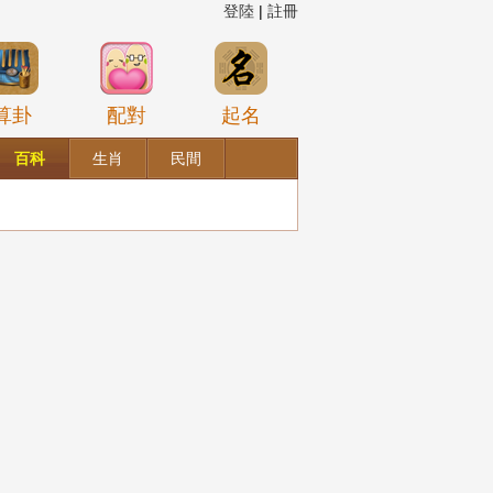
登陸
|
註冊
算卦
配對
起名
百科
生肖
民間