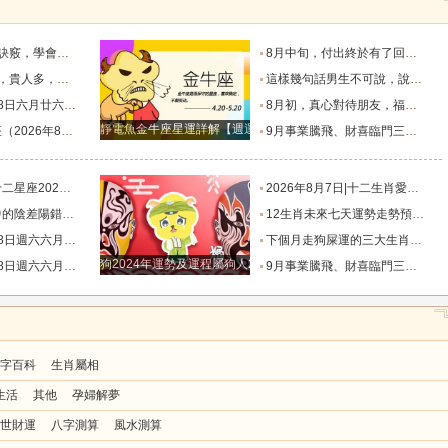
脫單！_過程_星座_異性
8月中旬，付出終於有了回報的三個星座，日子一天天好起來_那件_時間_結果
四個星座_人生道路_方面_星象
這樣幾句話男生不可說，說了女朋友要分手！_女生_星座_話語
相有哪些？_合作_金氣漸_投資
8月初，真心對待朋友，福氣不缺，事業和生意蒸蒸日上的四個星座_合作中_金牛座_雙子座
靜電魚金牛座星運詳解【週運2024年12月9日-12月15日】
日）一週運勢解析_工作時_伴侶_生活
9月事業騰飛、財喜臨門三大星座_九月_財運_機會
星移位，狀態提升_事業_綜合_幸運
2026年8月7日|十二生肖愛情好運榜_感情_情緒_對方
錯_小雅_林曉_生活
12生肖未來七天運勢走勢預報（2026年8月4日-8月10日）_池池_感情_事業
忌與行動指南_易有_時間_波折
下個月走狗屎運的三大生肖，出門遇財神，步步高升，紫氣盈門，喜事連連！_龍的_運氣_時候
狗2024年運勢及運程屬狗人2024運勢好嗎
忌與行動指南_易有_時間_波折
9月事業騰飛、財喜臨門三大星座_九月_財運_機會
字百科
生肖屬相
生活
其他
孕婦解夢
世財運
八字測算
風水測算