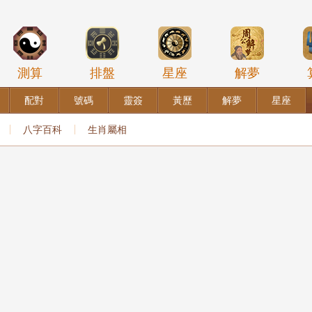
測算
排盤
星座
解夢
配對
號碼
靈簽
黃歷
解夢
星座
八字百科
生肖屬相