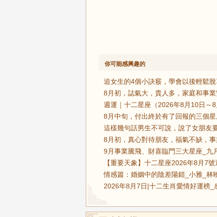
你可能感興趣的
追女生的4個小訣竅，學會以後輕鬆脫
8月初，誌氣大，貴人多，家庭和事業
週運｜十二星座（2026年8月10日～
8月中旬，付出終於有了回報的三個星
這樣幾句話男生不可說，說了女朋友要
8月初，真心對待朋友，福氣不缺，事
9月事業騰飛、財喜臨門三大星座_九月
【重要天象】十二星座2026年8月7
情感篇：婚姻中的陰差陽錯_小雅_林
2026年8月7日|十二生肖愛情好運榜