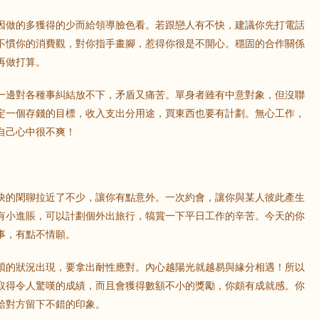
因做的多獲得的少而給領導臉色看。若跟戀人有不快，建議你先打電話
鼠
牛
虎
不慣你的消費觀，對你指手畫腳，惹得你很是不開心。穩固的合作關係
再做打算。
龍
蛇
馬
一邊對各種事糾結放不下，矛盾又痛苦。單身者雖有中意對象，但沒聯
猴
雞
狗
定一個存錢的目標，收入支出分用途，買東西也要有計劃。無心工作，
自己心中很不爽！
快的閑聊拉近了不少，讓你有點意外。一次約會，讓你與某人彼此產生
有小進賬，可以計劃個外出旅行，犒賞一下平日工作的辛苦。今天的你
事，有點不情願。
煩的狀況出現，要拿出耐性應對。內心越陽光就越易與緣分相遇！所以
取得令人驚嘆的成績，而且會獲得數額不小的獎勵，你頗有成就感。你
給對方留下不錯的印象。