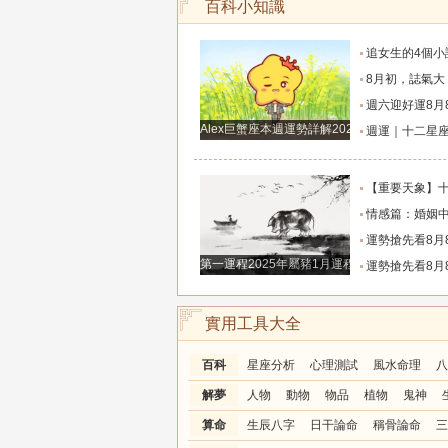
百科小知識
追女生的4個小訣竅，學會以後輕鬆
8月初，誌氣大，貴人多，家庭和事業雙豐收的
週六迎好運8月8日六月廿六，吉利的屬
Alex巨蟹座本週運勢詳解2024.12.23-12.29
週運｜十二星座（2026年8月10日～8月16
【重要天象】十二星座2026年8月7號運勢：金
情感篇：婚姻中的陰差陽
運勢搶先看8月8日週六六月廿六大勢宜
第一運程2025年屬豬1月運程解析
運勢搶先看8月8日週六六月廿六大勢宜
實用工具大全
百科
星座分析
心理測試
風水命理
八
解夢
人物
動物
物品
植物
鬼神
算命
生辰八字
日干論命
稱骨論命
三