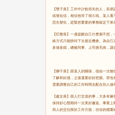
【雙子座】工作中計較得失的人，容易
或發短信，相信他等了很久啦。某人看
恐生變化，趕緊把重要的事務敲定下來
【巨蟹座】一邊提醒自己什麽都不想，
絡方式只能靜待下次接近機會。為自己
多做多錯，總被同事、上司挑毛病，讓
【獅子座】跟某人的關係，借由一次愉
了解和好感，之後還要好好把握。荷包
需要調整自己的工作時間去配合別人做
【處女座】跟人打交道的事，大多有麻
保持好心態期待一次美好邂逅。事業上
與人的交往限於工作方面，但你的穩重