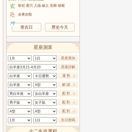
祭祀 塞穴 入殮 破土 安葬 移柩
余事勿取
查吉日
歷史今天
星座測算
星座查詢
星座詳解
運 勢
解 讀
配 對
配 對
配 對
生日密碼
十二生肖運程