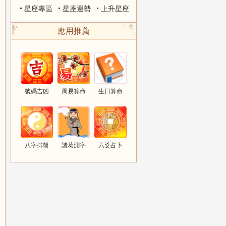
星座專區
星座運勢
上升星座
應用推薦
號碼吉凶
周易算命
生日算命
八字排盤
諸葛測字
六爻占卜