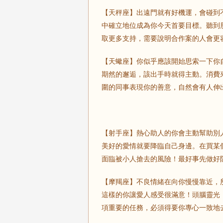
【天秤座】出遠門就有好機運，會碰到
中確立地位成為你今天首要目標。聽到
取更多支持，需要說明合作案的人會更
【天蠍座】你似乎應該開始思索一下你
期然的邂逅，該出手時就得主動。消費
圍的同事表現你的善意，自然會有人伸
【射手座】熱心助人的你會主動幫助別
美好的愛情就要降臨自己身邊。在買某
面臨被小人搶去的風險！最好事先做好
【摩羯座】不良情緒在向你慢慢靠近，
這樣的你讓愛人感受很滿意！頭腦靈光
項重要的任務，必須得要你專心一致地