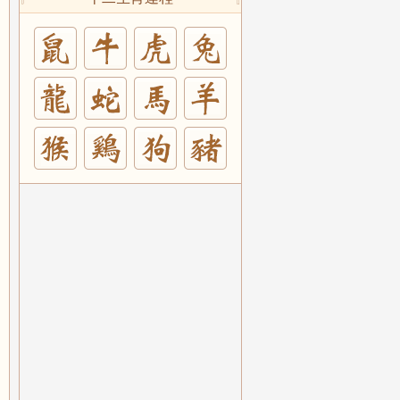
兔
羊
豬