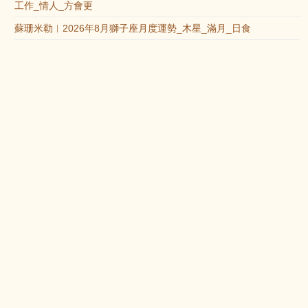
工作_情人_方會更
蘇珊米勒︱2026年8月獅子座月度運勢_木星_滿月_日食