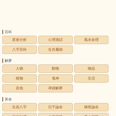
百科
星座分析
心理測試
風水命理
八字百科
生肖屬相
解夢
人物
動物
物品
植物
鬼神
生活
其他
孕婦解夢
算命
生辰八字
日干論命
稱骨論命