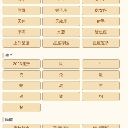
巨蟹
獅子座
處女座
天秤
天蠍座
射手
摩羯
水瓶
雙魚座
上升星座
星座專區
星座運勢
生肖
2026運勢
鼠
牛
虎
兔
龍
蛇
馬
羊
猴
雞
狗
豬
民間