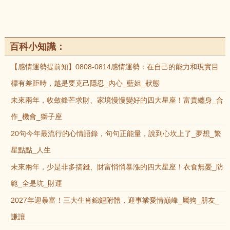
百科小知識：
【感情運勢提前知】0808-0814感情運勢：在自己的能力和現實目
標有差距時，越是要克己隱忍_內心_藍姐_狀態
未來兩年，收斂鋒芒求財、家境慢慢變好的四大星座！富貴纏身_合
作_機會_獅子座
20句今年最流行的心情語錄，句句正能量，說到心坎上了_夢想_繁
星點點_人生
未來兩年，少是非多搞錢、財富悄悄暴漲的四大星座！衣食無憂_防
範_全是坑_財運
2027年迎暴富！三大生肖錦鯉附體，迎事業愛情巔峰_屬狗_朋友_
謙讓