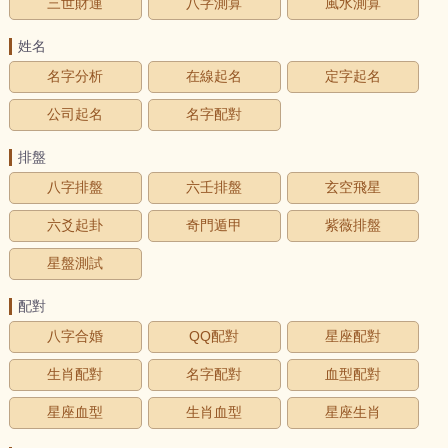
三世財運
八字測算
風水測算
姓名
名字分析
在線起名
定字起名
公司起名
名字配對
排盤
八字排盤
六壬排盤
玄空飛星
六爻起卦
奇門遁甲
紫薇排盤
星盤測試
配對
八字合婚
QQ配對
星座配對
生肖配對
名字配對
血型配對
星座血型
生肖血型
星座生肖