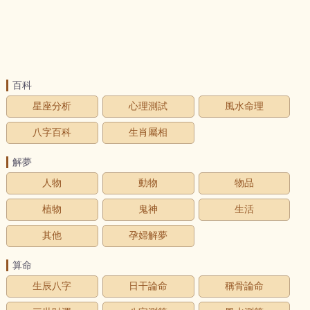
百科
星座分析
心理測試
風水命理
八字百科
生肖屬相
解夢
人物
動物
物品
植物
鬼神
生活
其他
孕婦解夢
算命
生辰八字
日干論命
稱骨論命