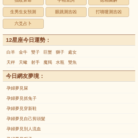
指紋算命
手相查詢
痣相圖解
生男生女預測
眼跳測吉凶
打噴嚏測吉凶
六爻占卜
12星座今日運勢：
白羊
金牛
雙子
巨蟹
獅子
處女
天秤
天蠍
射手
魔羯
水瓶
雙魚
今日網友夢境：
孕婦夢見屎
孕婦夢見抓兔子
孕婦夢見穿新鞋
孕婦夢見自己剪頭髮
孕婦夢見別人流血