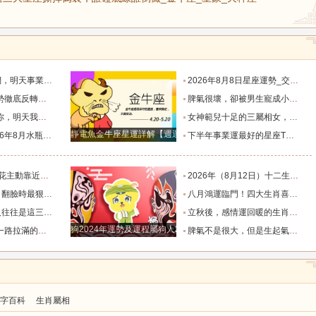
默付出而錯失機會！_工作_宇宙_能量
2026年8月8日星座運勢_交易_管理_合作
，新的機遇之門敞開_時期_獅子座_重擔
脾氣很壞，卻被男生寵成小公主的四大星座女，無憂無慮沒煩惱_女生_魅力_所在
樣的女人！”_伴侶_星座_尋找
女神範兒十足的三屬相女，很受異性的歡迎，人生處處招桃花！_女性_魅力_機遇
靜電魚金牛座星運詳解【週運2024年12月9日-12月15日】
度運勢_合作_木星_滿月
下半年事業運最好的星座TOP4_獅子座_木星_天蠍座
的三個星座_雙子座_東西_地方
2026年（8月12日）十二生肖最棒運勢播報_龍的_財富_方面
，誰碰底線誰倒黴_金牛座_星象_天秤座
八月鴻運臨門！四大生肖喜事紮堆來襲，下半年一路順風順水到底_避雷_要點_合作
也懂得借助團隊_水瓶_協作_一個人
立秋後，感情運回暖的生肖TOP3_單身_放平_申金
狗2024年運勢及運程屬狗人2024運勢好嗎
全年順風順水少坎坷_合作_人脈_事業
脾氣不是很大，但是生起氣來很難哄的五大星座女_女性_情緒_給予
字百科
生肖屬相