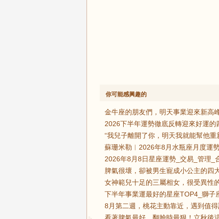
你可能感興趣的
金牛座的朋友們，明天事業迎來新高峰
2026下半年運勢徹底反轉迎來好運
“我兒子離開了你，明天我就能幫他重
蘇珊米勒︱2026年8月水瓶座月度運勢
2026年8月8日星座運勢_交易_管理_
脾氣很壞，卻被男生寵成小公主的四大
女神範兒十足的三屬相女，很受異性的
下半年事業運最好的星座TOP4_獅子
8月第二週，桃花主動靠近，遇到值得
看著脾氣最好，翻臉時最狠！立秋後這