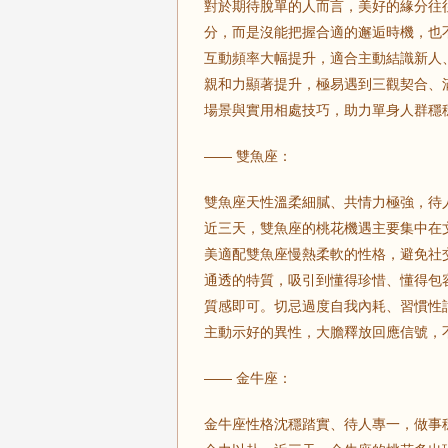
對於期待脫單的人而言，美好的緣分往
分，而是沒能把握合適的邂逅時機，也
互動頻率大幅提升，適合主動結識新人
親和力顯著提升，極易遇到三觀契合、
場景與實用相處技巧，助力單身人群穩
—— 雙魚座：
雙魚座天性溫柔細膩、共情力極強，待
近三天，雙魚座的桃花機遇主要集中在
美適配雙魚座慢熱柔軟的性格，避免社
通透的特質，吸引到懂得珍惜、懂得包
質感即可。切忌過度自我內耗、習慣性
主動示好的異性，大膽釋放回應信號，
—— 金牛座：
金牛座性格沈穩踏實、待人專一，做事