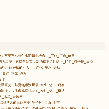
，不要再默默付出而錯失機會！_工作_宇宙_能量
的四大星座！舊篇章結束，新的機遇之門敞開_時期_獅子座_重擔
新找一個好樣的女人！”_伴侶_星座_尋找
_合作_木星_滿月
合作
星座女，無憂無慮沒煩惱_女生_魅力_所在
歡迎，人生處處招桃花！_女性_魅力_機遇
座_木星_天蠍座
認識的人的三個星座_雙子座_東西_地方
三大星座撕掉偽裝，誰碰底線誰倒黴_金牛座_星象_天秤座