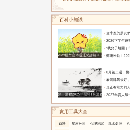
百科小知識
金牛座的朋友們，明天事業迎來新高峰，不要再默
2026下半年運勢徹底反轉迎來好運的四大星座！舊篇章結束
“我兒子離開了你，明天我就能幫他重新找一個好
Alex巨蟹座本週運勢詳解2024.12.23-12.29
蘇珊米勒︱2026年8月水瓶座月
8月第二週，桃花主動靠近，遇到值得認識的人
看著脾氣最好，翻臉時最狠！立秋後這三大星座撕掉偽裝
真正有能力的人往往是這三個星座，既能獨立完成
第一運程2025年屬豬1月運程解析
2027年貴人緣一路拉滿的三大生肖！處處有人幫扶，
實用工具大全
百科
星座分析
心理測試
風水命理
八