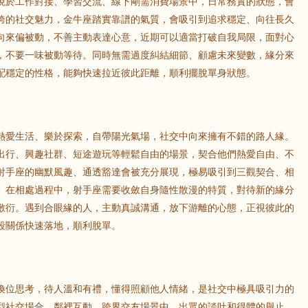
現於工作對接、學習交流、線下剛需消費場景中，日常務實的狀態，會
誇的社交魅力，金牛座踏實靠譜的氣質，會吸引到追求穩定、向往長久
向來偏被動，不善主動表達心意，近期可以適當打破自我局限，面對心
，不要一味被動等待。同時無需過度糾結細節、顧慮未來變數，緣分來
配穩定的性格，能夠快速拉近彼此距離，順利擺脫單身狀態。
熱愛生活、樂於探索，自帶陽光氣場，社交中向來擁有不錯的路人緣。
出行、興趣社群、短途遊玩等輕鬆自由的場景，契合他們熱愛自由、不
射手座的幽默風趣、通透豁達會被充分展現，極易吸引到三觀契合、相
。在相處過程中，射手座需要收斂自身隨性散漫的特質，對待新的緣分
敷衍。遇到合眼緣的人，主動真誠溝通，放下游離的心態，正視彼此的
段關係快速落地，順利脫單。
換位思考，待人溫和有禮，懂得照顧他人情緒，是社交中極具吸引力的
型社交場合、鄰裡互動、跨界交友場景中，出眾的談吐和得體的舉止，