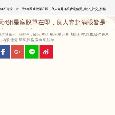
姻緣不可擋！近三天4組星座脫單在即，良人奔赴滿眼皆是偏愛_緣分_社交_性格
天4組星座脫單在即，良人奔赴滿眼皆是偏
愛_緣分_社交_性格
 來源：香港算命王 關鍵詞：缘分,主动,星座,单身者,满眼,社交,性格,暧昧关系,
,场景,缘分,星座,性格,双鱼座,脱单