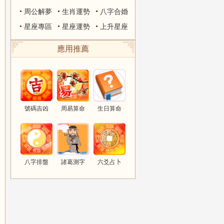
周公解夢
生肖運勢
八字合婚
星座專區
星座運勢
上升星座
應用推薦
號碼吉凶
周易算命
生日算命
八字排盤
諸葛測字
六爻占卜