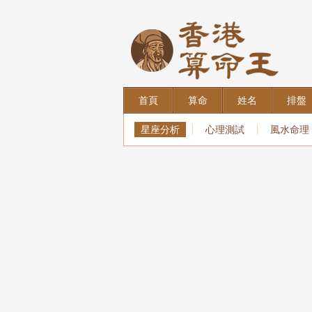
首頁
算命
姓名
排盤
星座分析
心理測試
風水命理