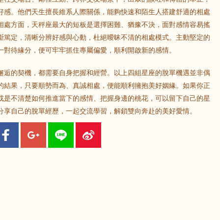
好感。他們天生擅長維系人際關係，能夠快速和陌生人搭建舒適的相處
相處方面，天秤座最大的短板是選擇困難、猶豫不決，面對感情容易搖
斷篤定，清晰分辨好感與心動，杜絕曖昧不清的相處模式。主動堅定的
一對待緣分，便可牢牢抓住專屬偏愛，順利開啟新的感情。
邂逅的契機，都需要自身把握和經營。以上四組星座的脫單機遇並非偶
的結果，只要順勢而為、真誠相處，便能順利擁抱美好姻緣。如果你正
或是不清楚如何推進當下的感情、把握身邊的桃花，可以留下自己的星
分享自己的脫單經歷，一起交流學習，解鎖雙向奔赴的美好愛情。