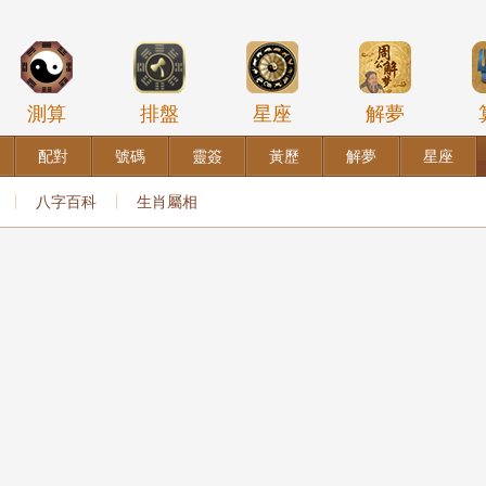
測算
排盤
星座
解夢
配對
號碼
靈簽
黃歷
解夢
星座
八字百科
生肖屬相