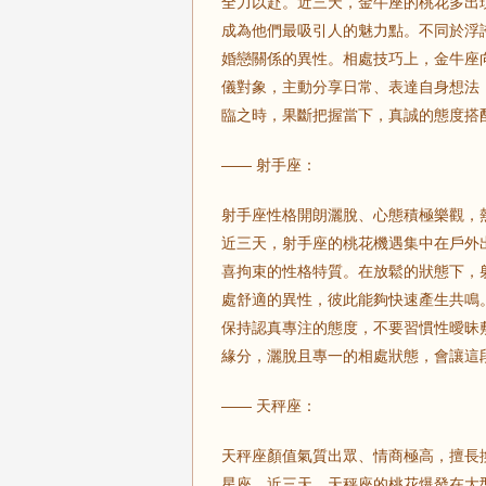
全力以赴。近三天，金牛座的桃花多出
成為他們最吸引人的魅力點。不同於浮
婚戀關係的異性。相處技巧上，金牛座
儀對象，主動分享日常、表達自身想法
臨之時，果斷把握當下，真誠的態度搭
—— 射手座：
射手座性格開朗灑脫、心態積極樂觀，
近三天，射手座的桃花機遇集中在戶外
喜拘束的性格特質。在放鬆的狀態下，
處舒適的異性，彼此能夠快速產生共鳴
保持認真專注的態度，不要習慣性曖昧
緣分，灑脫且專一的相處狀態，會讓這
—— 天秤座：
天秤座顏值氣質出眾、情商極高，擅長
星座。近三天，天秤座的桃花爆發在大