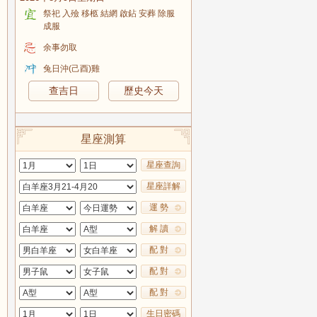
祭祀 入殮 移柩 結網 啟鉆 安葬 除服
成服
余事勿取
兔日沖(己酉)雞
查吉日
歷史今天
星座測算
星座查詢
星座詳解
運 勢
解 讀
配 對
配 對
配 對
生日密碼