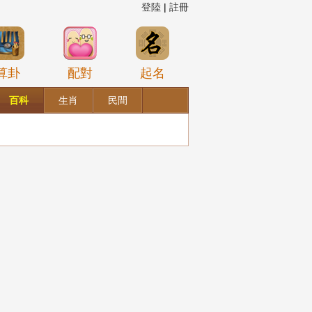
登陸
|
註冊
算卦
配對
起名
百科
生肖
民間