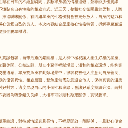
往藏在日常的不經意瞬間，多數單身者的情感遺憾，並非缺少優質緣
不懂貼合自身性格的相處方式。近三天，整體社交氛圍趨於柔和，人際
、推進曖昧關係。有四組星座的性格優勢會被充分放大，自身的魅力和
鼠
牛
虎
滿心偏愛自己的良人。本次內容結合星座核心性格特質，拆解專屬邂逅
穩抓住脫單機遇。
龍
蛇
馬
猴
雞
狗
人真誠包容，自帶治癒的氛圍感，是人群中極易讓人產生好感的星座。
文藝休閑、公益誌願、朋友小聚等輕鬆場景，溫和的相處環境，能夠完
交壓迫感。單身雙魚座在此類場景中，很容易被他人注意到自身善良、
容的優質異性。相處層面，雙魚座無需刻意迎合他人，保持真實的溫柔
討好對方，適度展現自己的小個性和底線，會讓好感度持續升溫。面對
不要因為猶豫錯失良緣，大概率可以順利敲定關係，實現脫單。
穩重靠譜，對待感情認真且長情，不輕易開啟一段關係，一旦動心便會