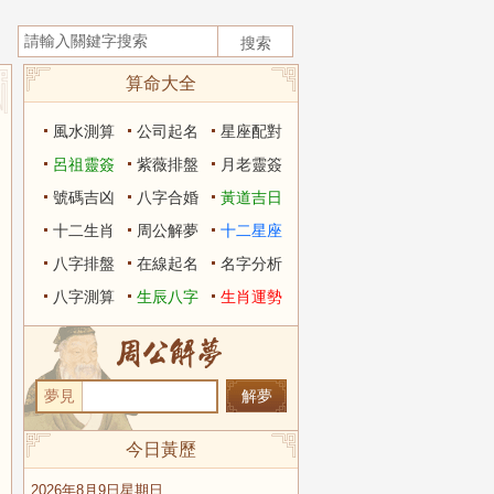
算命大全
風水測算
公司起名
星座配對
呂祖靈簽
紫薇排盤
月老靈簽
號碼吉凶
八字合婚
黃道吉日
十二生肖
周公解夢
十二星座
八字排盤
在線起名
名字分析
八字測算
生辰八字
生肖運勢
夢見
今日黃歷
2026年8月9日星期日