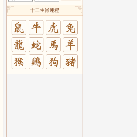
十二生肖運程
兔
羊
豬