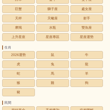
巨蟹
獅子座
處女座
天秤
天蠍座
射手
摩羯
水瓶
雙魚座
上升星座
星座專區
星座運勢
生肖
2026運勢
鼠
牛
虎
兔
龍
蛇
馬
羊
猴
雞
狗
豬
民間