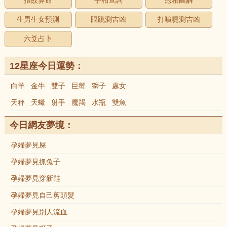
指紋算命
手相查詢
痣相圖解
生男生女預測
眼跳測吉凶
打噴嚏測吉凶
六爻占卜
12星座今日運勢：
白羊
金牛
雙子
巨蟹
獅子
處女
天秤
天蠍
射手
魔羯
水瓶
雙魚
今日網友夢境：
孕婦夢見屎
孕婦夢見抓兔子
孕婦夢見穿新鞋
孕婦夢見自己剪頭髮
孕婦夢見別人流血