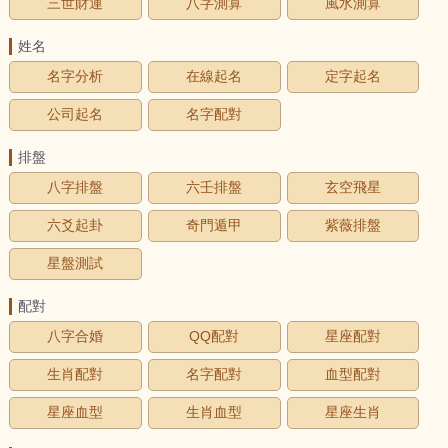
三世財運
八字測算
風水測算
姓名
名字分析
在線起名
定字起名
公司起名
名字配對
排盤
八字排盤
六壬排盤
玄空飛星
六爻起卦
奇門遁甲
紫薇排盤
星盤測試
配對
八字合婚
QQ配對
星座配對
生肖配對
名字配對
血型配對
星座血型
生肖血型
星座生肖