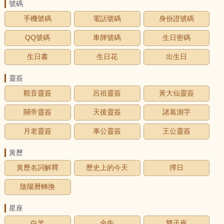
號碼
手機號碼
電話號碼
身份證號碼
QQ號碼
車牌號碼
生日密碼
生日書
生日花
出生日
靈簽
觀音靈簽
呂祖靈簽
黃大仙靈簽
關帝靈簽
天後靈簽
諸葛測字
月老靈簽
車公靈簽
王公靈簽
黃歷
黃歷名詞解釋
歷史上的今天
擇日
陰陽曆轉換
星座
白羊
金牛
雙子座