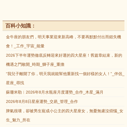
百科小知識：
金牛座的朋友們，明天事業迎來新高峰，不要再默默付出而錯失機
會！_工作_宇宙_能量
2026下半年運勢徹底反轉迎來好運的四大星座！舊篇章結束，新的
機遇之門敞開_時期_獅子座_重擔
“我兒子離開了你，明天我就能幫他重新找一個好樣的女人！”_伴侶_
星座_尋找
蘇珊米勒︱2026年8月水瓶座月度運勢_合作_木星_滿月
2026年8月8日星座運勢_交易_管理_合作
脾氣很壞，卻被男生寵成小公主的四大星座女，無憂無慮沒煩惱_女
生_魅力_所在