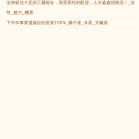
女神範兒十足的三屬相女，很受異性的歡迎，人生處處招桃花！_女
性_魅力_機遇
下半年事業運最好的星座TOP4_獅子座_木星_天蠍座