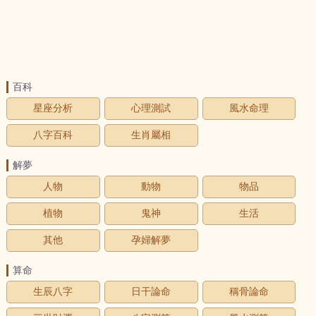
百科
星座分析
心理測試
風水命理
八字百科
生肖屬相
解夢
人物
動物
物品
植物
鬼神
生活
其他
孕婦解夢
算命
生辰八字
日干論命
稱骨論命