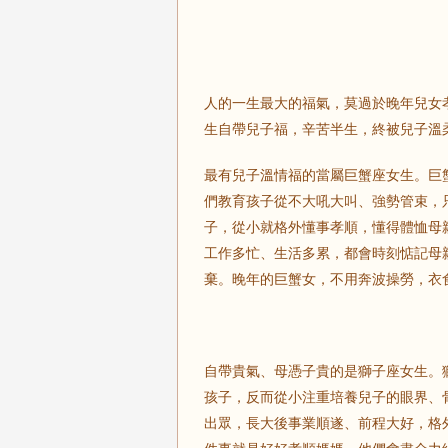
人的一生最大的福氣，莫過於晚年兒女
生自帶兒子福，辛苦半生，終被兒子溫
最有兒子溫情福的當屬巨蟹座女生。巨
們教育孩子從不大吼大叫、強勢管束，
子，從小就格外懂事孝順，懂得體恤母
工作多忙、生活多累，都會時刻惦記母
棄。晚年的巨蟹女，不用奔波操勞，衣
自帶貴氣、母憑子貴的是獅子座女生。
孩子，反而從小注重培養兒子的眼界、
出眾，長大後事業順遂、前程大好，格