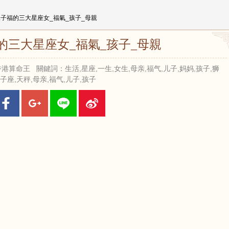
兒子福的三大星座女_福氣_孩子_母親
的三大星座女_福氣_孩子_母親
來源：香港算命王 關鍵詞：生活,星座,一生,女生,母亲,福气,儿子,妈妈,孩子,狮
子座,天秤,母亲,福气,儿子,孩子