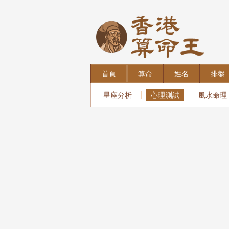
首頁
算命
姓名
排盤
星座分析
心理測試
風水命理