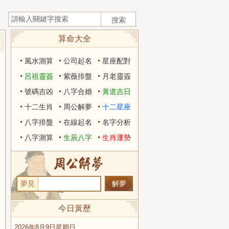
算命大全
風水測算
公司起名
星座配對
呂祖靈簽
紫薇排盤
月老靈簽
號碼吉凶
八字合婚
黃道吉日
十二生肖
周公解夢
十二星座
八字排盤
在線起名
名字分析
八字測算
生辰八字
生肖運勢
夢見
今日黃歷
2026年8月9日星期日