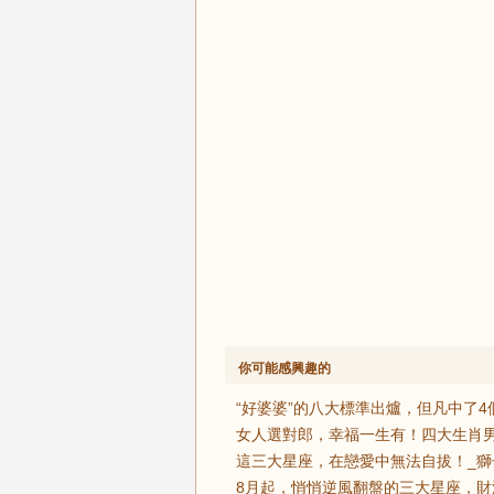
你可能感興趣的
“好婆婆”的八大標準出爐，但凡中了4
女人選對郎，幸福一生有！四大生肖男
這三大星座，在戀愛中無法自拔！_獅
8月起，悄悄逆風翻盤的三大星座，財