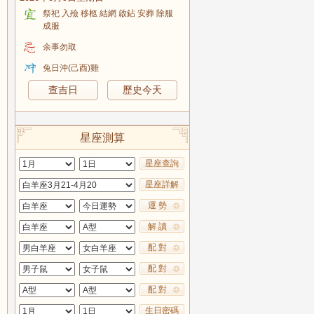
祭祀 入殮 移柩 結網 啟鉆 安葬 除服
成服
余事勿取
兔日沖(己酉)雞
查吉日
歷史今天
星座測算
星座查詢
星座詳解
運 勢
解 讀
配 對
配 對
配 對
生日密碼