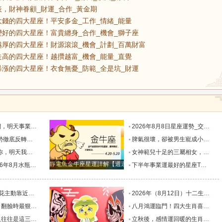
，財神眷顧_財運_合作_黃金期
錢的四大星座！平安多金_工作_情緒_能量
好的四大星座！富貴纏身_合作_機會_獅子座
厚的四大星座！財源滾滾_機會_計劃_百萬財富
高的四大星座！越攢越富_機會_能量_直覺
漲的四大星座！衣食無憂_防範_全是坑_財運
默付出而錯失機會！_工作_宇宙_能量
2026年8月8日星座運勢_交易_管理_合作
，新的機遇之門敞開_時期_獅子座_重擔
脾氣很壞，卻被男生寵成小公主的四大星座女，無憂無慮沒煩惱_女生_魅力_所在
樣的女人！”_伴侶_星座_尋找
女神範兒十足的三屬相女，很受異性的歡迎，人生處處招桃花！_女性_魅力_機遇
靜電魚金牛座星運詳解【週運2024年12月9日-12月15日】
度運勢_合作_木星_滿月
下半年事業運最好的星座TOP4_獅子座_木星_天蠍座
的三個星座_雙子座_東西_地方
2026年（8月12日）十二生肖最棒運勢播報_龍的_財富_方面
，誰碰底線誰倒黴_金牛座_星象_天秤座
八月鴻運臨門！四大生肖喜事紮堆來襲，下半年一路順風順水到底_避雷_要點_合作
也懂得借助團隊_水瓶_協作_一個人
立秋後，感情運回暖的生肖TOP3_單身_放平_申金