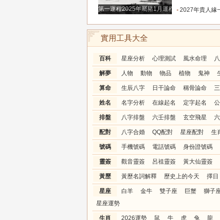
第一運程2025年屬豬1月運程解析
2027年貴人緣一路拉滿的三大生肖！處處有人幫扶，
實用工具大全
百科
星座分析
心理測試
風水命理
八
解夢
人物
動物
物品
植物
鬼神
算命
生辰八字
日干論命
稱骨論命
三
姓名
名字分析
在線起名
定字起名
公
排盤
八字排盤
六壬排盤
玄空飛星
六
配對
八字合婚
QQ配對
星座配對
生
號碼
手機號碼
電話號碼
身份證號碼
靈簽
觀音靈簽
呂祖靈簽
黃大仙靈簽
黃歷
黃歷名詞解釋
歷史上的今天
擇日
星座
白羊
金牛
雙子座
巨蟹
獅子
星座運勢
生肖
2026運勢
鼠
牛
虎
兔
龍