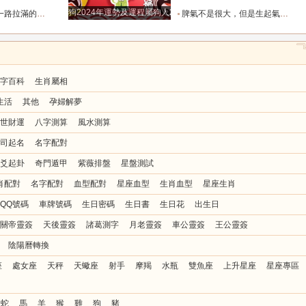
狗2024年運勢及運程屬狗人2024運勢好嗎
全年順風順水少坎坷_合作_人脈_事業
脾氣不是很大，但是生起氣來很難哄的五大星座女_女性_情緒_給予
字百科
生肖屬相
生活
其他
孕婦解夢
世財運
八字測算
風水測算
司起名
名字配對
爻起卦
奇門遁甲
紫薇排盤
星盤測試
肖配對
名字配對
血型配對
星座血型
生肖血型
星座生肖
QQ號碼
車牌號碼
生日密碼
生日書
生日花
出生日
關帝靈簽
天後靈簽
諸葛測字
月老靈簽
車公靈簽
王公靈簽
陰陽曆轉換
座
處女座
天秤
天蠍座
射手
摩羯
水瓶
雙魚座
上升星座
星座專區
蛇
馬
羊
猴
雞
狗
豬