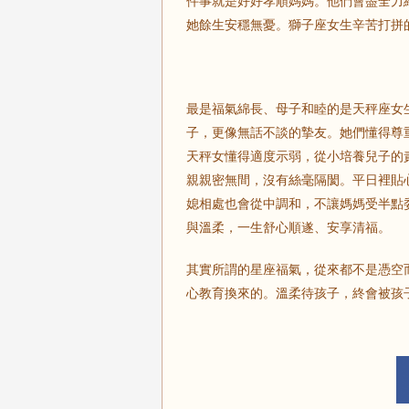
件事就是好好孝順媽媽。他們會盡全力
她餘生安穩無憂。獅子座女生辛苦打拼
最是福氣綿長、母子和睦的是天秤座女
子，更像無話不談的摯友。她們懂得尊
天秤女懂得適度示弱，從小培養兒子的
親親密無間，沒有絲毫隔閡。平日裡貼
媳相處也會從中調和，不讓媽媽受半點
與溫柔，一生舒心順遂、安享清福。
其實所謂的星座福氣，從來都不是憑空
心教育換來的。溫柔待孩子，終會被孩