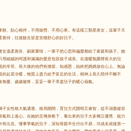
孝順、貼心相伴，不用操勞、不用心寒。有這樣三類星座女，這輩子天
柔善待，往後餘生皆是安穩舒心的好日子。
蟹女溫柔善良、顧家重情，一輩子把心思和偏愛都給了家庭和孩子。她
只用細膩的呵護和滿滿的愛意包容孩子成長。在溫暖氛圍裡長大的兒
親的辛苦。長大後的他們有擔當、知感恩，始終把媽媽放在心上。無論
親的起居冷暖，物質上盡力給予富足的生活，精神上長久陪伴不離不
食無憂、歲歲被疼，妥妥一輩子享盡兒子的暖心福氣。
獅子女性格大氣通透、格局開闊，育兒方式開明又睿智，從不溺愛縱容
骨氣和上進心。在她的言傳身教下，養出來的兒子大多獨立優秀、能力
外有出息。懂事爭氣的兒子，深知母親半生付出不易，功成名就後第一