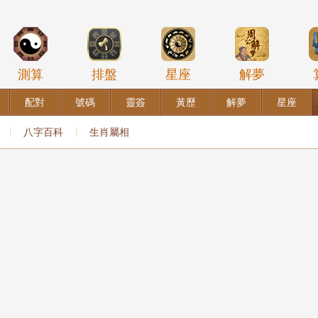
測算
排盤
星座
解夢
配對
號碼
靈簽
黃歷
解夢
星座
八字百科
生肖屬相