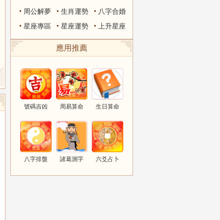
周公解夢
生肖運勢
八字合婚
星座專區
星座運勢
上升星座
應用推薦
號碼吉凶
周易算命
生日算命
八字排盤
諸葛測字
六爻占卜