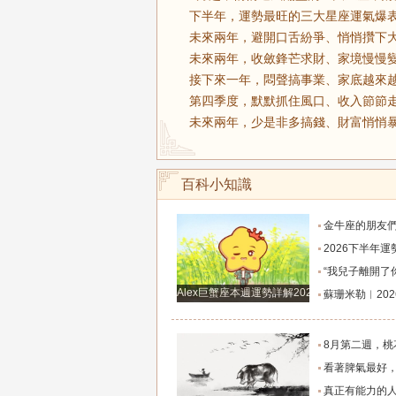
下半年，運勢最旺的三大星座運氣爆表
未來兩年，避開口舌紛爭、悄悄攢下大
未來兩年，收斂鋒芒求財、家境慢慢變
接下來一年，悶聲搞事業、家底越來越
第四季度，默默抓住風口、收入節節走
未來兩年，少是非多搞錢、財富悄悄暴
百科小知識
金牛座的朋友們，明天事業迎來新高峰，不要再默
2026下半年運勢徹底反轉迎來好運的四大星座！舊篇章結束
“我兒子離開了你，明天我就能幫他重新找一個好
Alex巨蟹座本週運勢詳解2024.12.23-12.29
蘇珊米勒︱2026年8月水瓶座月
8月第二週，桃花主動靠近，遇到值得認識的人
看著脾氣最好，翻臉時最狠！立秋後這三大星座撕掉偽裝
真正有能力的人往往是這三個星座，既能獨立完成