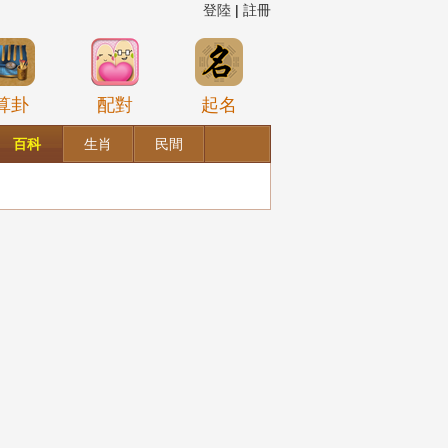
登陸
|
註冊
算卦
配對
起名
百科
生肖
民間