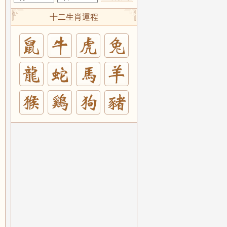
十二生肖運程
兔
羊
豬