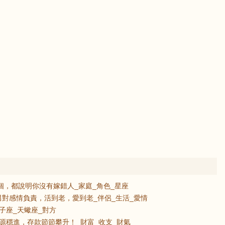
個，都說明你沒有嫁錯人_家庭_角色_星座
對感情負責，活到老，愛到老_伴侶_生活_愛情
子座_天蠍座_對方
源穩進，存款節節攀升！_財富_收支_財氣