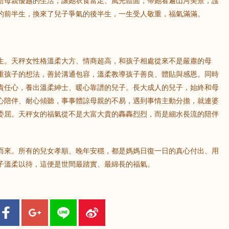
給母親優越的生活，讓她衣食富足、風光體面，帶她看遍山河美景，護
的前半生，換來了兒子爭氣的後半生，一生受人敬重，福氣滿滿。
鼠
牛
虎
生。天秤女性格溫柔大方、情商超高，和孩子相處從來不是嚴肅的母
龍
蛇
馬
重孩子的想法，善於溝通包容，溫柔教導孩子善良、體貼與感恩。同時
責任心，養出溫柔紳士、暖心靠譜的兒子。長大成人的兒子，始終和母
猴
雞
狗
心陪伴、耐心傾聽，事事體諒母親的不易，遇到事情主動分擔，就連婆
委屈。天秤女的福氣從不是大富大貴的轟轟烈烈，而是細水長流的陪伴
而來。所有的兒女孝順、晚年安穩，都是媽媽日復一日的真心付出、用
子溫柔以待，這便是世間最踏實、最綿長的福氣。