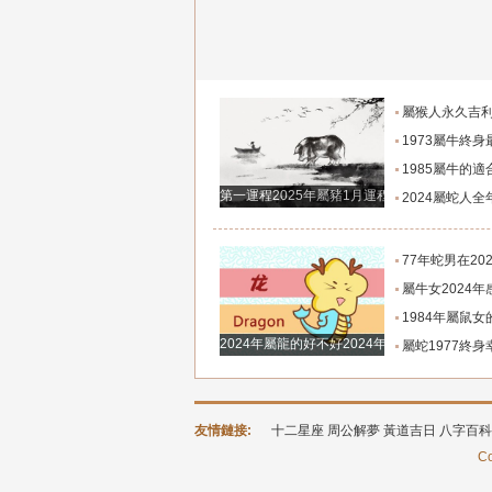
屬猴人永久吉利的顏
1973屬牛終身最旺數字
1985屬牛的適合居住幾
第一運程2025年屬豬1月運程解析
2024屬蛇人全年運勢龍
77年蛇男在2024年運勢77
屬牛女2024年感情及婚姻屬牛
1984年屬鼠女的財運色
2024年屬龍的好不好2024年屬龍人運勢
屬蛇1977終身幸運數
友情鏈接:
十二星座
周公解夢
黃道吉日
八字百科
Co