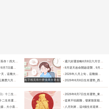
走過四季輪回_葉常青_守護_季節
週六好運攻略8月8日六月廿六，十二生肖運勢及注意事項_調和_衣飾_事務
肖宜忌吉兇早知道_吉神_日子_朋友
8月逆天改命開啟逆襲，9月順利上岸，往後餘生富貴相伴的三大生肖_九月_屬雞_氣運
福家底日漸變得厚實富足_池池_財運_時間
2026年八月上旬，這幾個生肖財氣旺盛鼎盛，生活豐盈喜事接連不斷降臨_龍人_時間_池池
名字相克有什麽後果夫妻名字相克婚姻不穩定
及注意事項_工作_話說_生活
2026年8月8日生肖運勢_西方_合作_方位
排行榜_事業_屬相_屬雞
2026年8月7日生肖運勢_東方_方位_醜未
勢_工作_財運_感情
從來不怕困難，發家致富能靠自己實現，日子美好又順利的生肖_硬生生_帶著_技術
的三大生肖_屬狗_好運_關鍵
八月到來，這4個生肖迎來轉運巔峰，財運擋不住，喜事登門！_機會_本命年_龍人