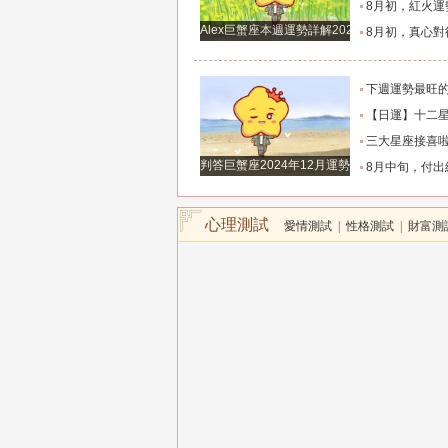
8月初，紅火運勢滿布，福氣源源不斷的四個星座
Alex巨蟹座本週運勢詳解2024.12.23-12.29
8月初，真心對待朋友，福氣不缺，事業和生意蒸蒸日
下週運勢最旺的5大星座
【日運】十二星座2026年8月8日
三大星座接喜啦，今年大吉大利，財氣逼人，榮
判答巨蟹座2024年12月運勢詳解
8月中旬，付出終於有了回報的三個星座，日子
心理測試
愛情測試
|
性格測試
|
財富測