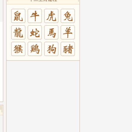
兔
羊
豬