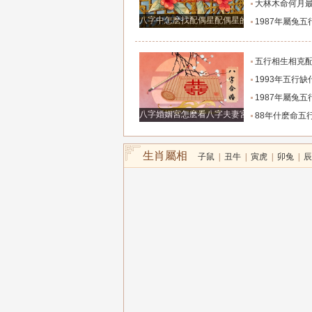
大林木命何月
八字中怎麽找配偶星配偶星的作用
1987年屬兔五行缺什麽 19
五行相生相克配對表 五
1993年五行缺什麽 9
1987年屬兔五行缺什麽 19
八字婚姻宮怎麽看八字夫妻宮看婚姻
88年什麽命五行屬什麽 1
生肖屬相
子鼠
|
丑牛
|
寅虎
|
卯兔
|
辰