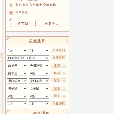
祭祀 塞穴 入殮 破土 安葬 移柩
余事勿取
查吉日
歷史今天
星座測算
星座查詢
星座詳解
運 勢
解 讀
配 對
配 對
配 對
生日密碼
十二生肖運程