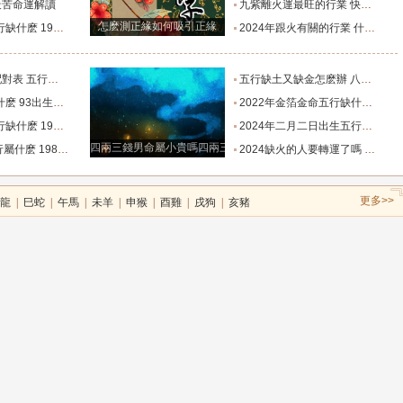
最苦命運解讀
九紫離火運最旺的行業 快節奏的創新科技行業
怎麽測正緣如何吸引正緣
87年出生的人屬於什麽命
2024年跟火有關的行業 什麽行業和火有關
行婚配相生相克表
五行缺土又缺金怎麽辦 八字中土和金的象徵意義
3出生會缺少的五行
2022年金箔金命五行缺什麽 金命之人的特點
87年出生的人屬於什麽命
2024年二月二日出生五行缺什麽 寶寶五行分析
四兩三錢男命屬小貴嗎四兩三錢男命好嗎
988土龍五行命缺什麽
2024缺火的人要轉運了嗎 缺火的人到離火大運
更多>>
龍
|
巳蛇
|
午馬
|
未羊
|
申猴
|
酉雞
|
戌狗
|
亥豬