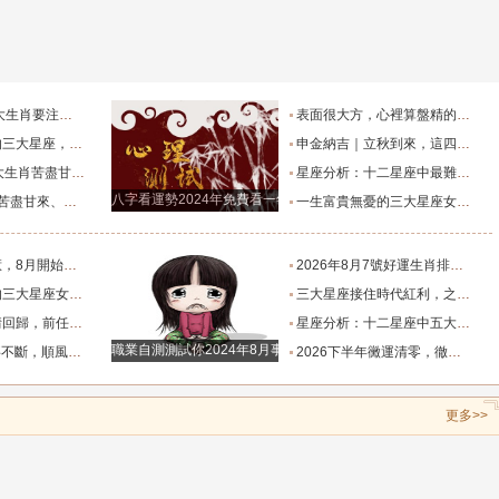
鼠
牛
虎
龍
蛇
馬
樣調整_申金_金木_損耗
表面很大方，心裡算盤精的四大星座_清醒_雙魚_分寸
懂！_天秤座_獅子座_都有
申金納吉｜立秋到來，這四大生肖要走好運了_金水_申辰_午馬
猴
雞
狗
，日子越走越順_生活_財富_都會
星座分析：十二星座中最難追的三大星座女生，處女座上榜！_關係_因為_基礎
八字看運勢2024年免費看一年運勢發展
的三大星座_內耗_感情_好運
一生富貴無憂的三大星座女_金牛女_女子_貴人
星座女！_女生_金牛女_好運
2026年8月7號好運生肖排名榜。_財運_感情_飾品
凰命，一個富婆命_女生_帶著_獅子座
三大星座接住時代紅利，之前吃虧隱忍，全部轉化為晚年財富_行業_合作_人情
大星座！_情感_金牛座_關係
星座分析：十二星座中五大顏值最高的星座女生，天秤座只能排第二_魅力_情感_觀察力
職業自測測試你2024年8月事業運有多好
大星座_主動_對方_資金規劃
2026下半年黴運清零，徹底走出低谷、逆風翻盤的三大星座！_生活_木星_誤解
更多>>