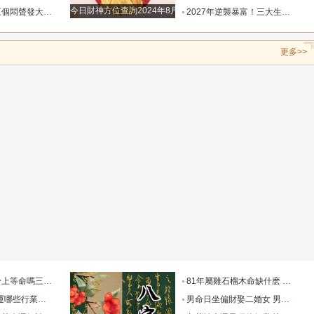
今日財神方位查詢2024年8月23日財神喜神最佳方位
位，財源炸不停_屬雞_朋友_本事
2027年逆襲暴富！三大生肖踩中流年財星，一路飛速賺大錢_財富_貴人_屬豬
更多>>
命嗎三兩一錢女命
81年屬雞石榴木命缺什麽 五行缺失化解的方法
024年適合什麽行業
男命日坐偏財娶二婚女 男命日主偏財是什麽意思