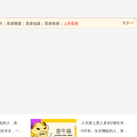
更多>>
尚
|
星座開運
|
星座知識
|
星座情感
|
上升星座
生財過一生_天秤座_獅子座_關係
人生路上貴人多的2個生肖女，紅火財運在身，擁有美滿愛情！_生活_總能_事業
堪稱萬人迷！_智慧_啟示_都能
8月初，生在幾點的人，富有才情，桃花旺盛，和氣生財過一生_天秤座_獅子座_關係