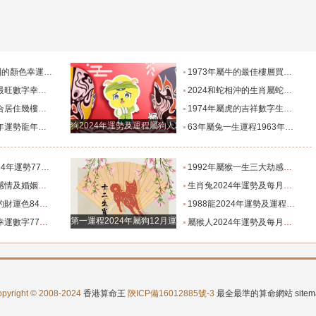
色幸運顏色衣物
1973年屬牛的最佳樓層買房的講究
幸運顏色和禁忌數字
2024和蛇相沖的生肖屬蛇人和誰相沖
樓選擇合適的樓層
1974年屬虎的吉祥數字生肖虎的幸運顏色
狗2024年運勢及運程屬狗人2024運勢好嗎
年屬蛇人運勢好嗎
63年屬兔一生運程1963年的兔命運如何
年蛇男2024運勢好嗎
1992年屬猴一生三大劫感情坎坷事業危機
女2024年婚姻幸福嗎
生肖兔2024年運勢及每月運勢屬兔人龍年運勢
84屬鼠人發財數字
1988龍2024年運勢及運程屬龍人2024年運勢
第一運程2024年屬狗12月運程解析
字77屬蛇禁忌顏色
屬猴人2024年運勢及每月運程屬猴人龍年運勢好嗎
pyright © 2008-2024
香港算命王
陝ICP備16012885號-3
最全最準的算命網站
site