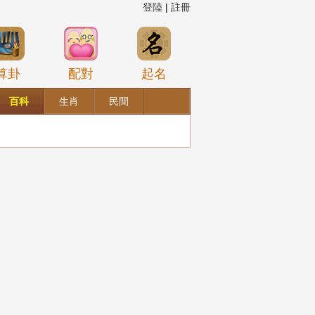
登陸
|
註冊
算卦
配對
起名
百科
生肖
民間