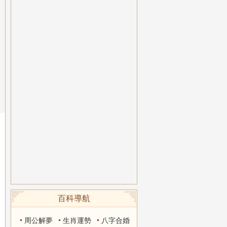
百科導航
周公解夢
生肖運勢
八字合婚