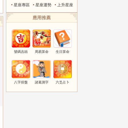
星座專區
星座運勢
上升星座
應用推薦
號碼吉凶
周易算命
生日算命
八字排盤
諸葛測字
六爻占卜