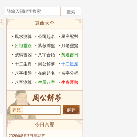
算命大全
風水測算
公司起名
星座配對
呂祖靈簽
紫薇排盤
月老靈簽
號碼吉凶
八字合婚
黃道吉日
十二生肖
周公解夢
十二星座
八字排盤
在線起名
名字分析
八字測算
生辰八字
生肖運勢
夢見
今日黃歷
2026年8月7日星期五