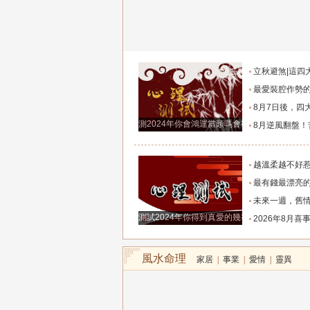
立秋避煞|這四大生肖要注意了，可以這
最愛裝腔作勢的三大星座，不懂裝
8月7日後，四大生肖苦盡甘來，財運升溫
測2024年你會鴻運當頭嗎會有好運降臨嗎
8月逆風翻盤！苦盡甘來、運勢徹底爆棚
越溫柔越不好惹，8月開始鴻運當頭的四大
最有錢最漂亮的三大星座女，一個公主命，一個鳳
未來一週，舊情回歸，前任淚如雨下的三
測試2024年你得到真愛的幾率有多少？
2026年8月喜事不斷，順風順水的五
風水命理
家居
|
事業
|
愛情
|
靈異