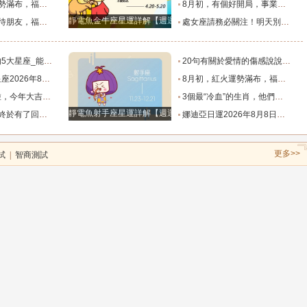
，日子美滿_朋友_獅子座_雙子座
8月初，有個好開局，事業賺錢多，升職快，福氣指數高的4個星座_財運亨通_獅子座_天蠍座
靜電魚金牛座星運詳解【週運2024年12月9日-12月15日】
上的四個星座_合作中_金牛座_雙子座
處女座請務必關注！明天別再自我委屈，趕走爛桃花和破財的陰霾！_宇宙_機會_方也會
_能量_木星_獅子座
20句有關於愛情的傷感說說，每一句都很傷感！_生命_光芒_獨角戲
運勢播報_方面_感情_工作時
8月初，紅火運勢滿布，福氣源源不斷的四個星座，日子美滿_朋友_獅子座_雙子座
華富貴擋不住。_天蠍座_財富_智慧
3個最“冷血”的生肖，他們幾乎沒有情感_保護_態度_世界
靜電魚射手座星運詳解【週運2024年10月21日-10月27日】
一天天好起來_那件_時間_結果
娜迪亞日運2026年8月8日週六每日星座運勢_數字_感情_規劃
更多>>
試
|
智商測試