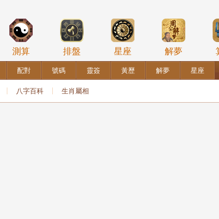
測算
排盤
星座
解夢
配對
號碼
靈簽
黃歷
解夢
星座
八字百科
生肖屬相