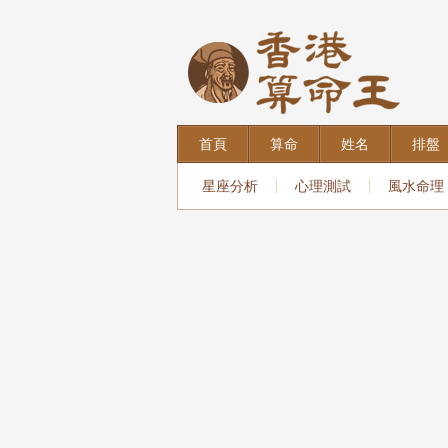
首頁
算命
姓名
排盤
星座分析
心理測試
風水命理