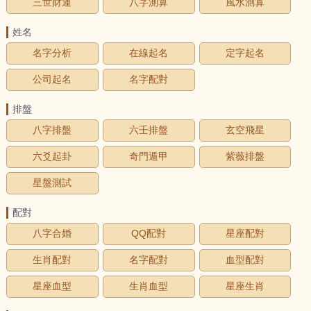
三世財運
八字測算
風水測算
姓名
名字分析
在線起名
定字起名
公司起名
名字配對
排盤
八字排盤
六壬排盤
玄空飛星
六爻起卦
奇門遁甲
紫薇排盤
星盤測試
配對
八字合婚
QQ配對
星座配對
生肖配對
名字配對
血型配對
星座血型
生肖血型
星座生肖