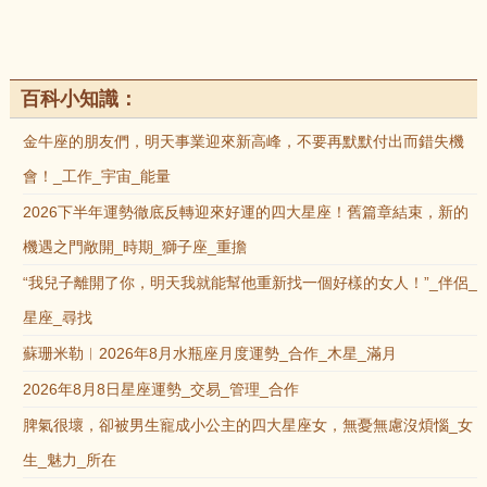
百科小知識：
金牛座的朋友們，明天事業迎來新高峰，不要再默默付出而錯失機
會！_工作_宇宙_能量
2026下半年運勢徹底反轉迎來好運的四大星座！舊篇章結束，新的
機遇之門敞開_時期_獅子座_重擔
“我兒子離開了你，明天我就能幫他重新找一個好樣的女人！”_伴侶_
星座_尋找
蘇珊米勒︱2026年8月水瓶座月度運勢_合作_木星_滿月
2026年8月8日星座運勢_交易_管理_合作
脾氣很壞，卻被男生寵成小公主的四大星座女，無憂無慮沒煩惱_女
生_魅力_所在