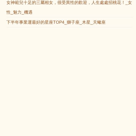
女神範兒十足的三屬相女，很受異性的歡迎，人生處處招桃花！_女
性_魅力_機遇
下半年事業運最好的星座TOP4_獅子座_木星_天蠍座