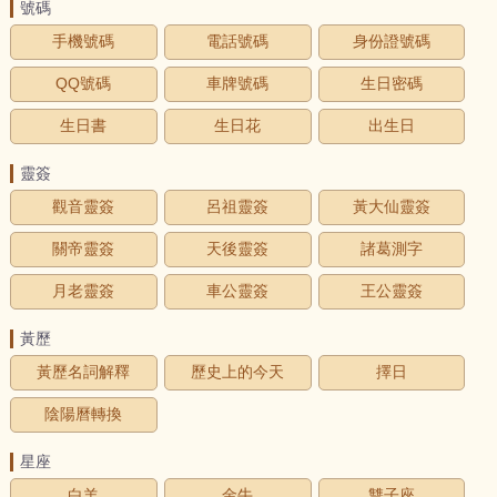
號碼
手機號碼
電話號碼
身份證號碼
QQ號碼
車牌號碼
生日密碼
生日書
生日花
出生日
靈簽
觀音靈簽
呂祖靈簽
黃大仙靈簽
關帝靈簽
天後靈簽
諸葛測字
月老靈簽
車公靈簽
王公靈簽
黃歷
黃歷名詞解釋
歷史上的今天
擇日
陰陽曆轉換
星座
白羊
金牛
雙子座