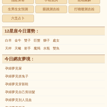
指紋算命
手相查詢
痣相圖解
生男生女預測
眼跳測吉凶
打噴嚏測吉凶
六爻占卜
12星座今日運勢：
白羊
金牛
雙子
巨蟹
獅子
處女
天秤
天蠍
射手
魔羯
水瓶
雙魚
今日網友夢境：
孕婦夢見屎
孕婦夢見抓兔子
孕婦夢見穿新鞋
孕婦夢見自己剪頭髮
孕婦夢見別人流血