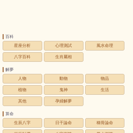
百科
星座分析
心理測試
風水命理
八字百科
生肖屬相
解夢
人物
動物
物品
植物
鬼神
生活
其他
孕婦解夢
算命
生辰八字
日干論命
稱骨論命