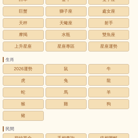
巨蟹
獅子座
處女座
天秤
天蠍座
射手
摩羯
水瓶
雙魚座
上升星座
星座專區
星座運勢
生肖
2026運勢
鼠
牛
虎
兔
龍
蛇
馬
羊
猴
雞
狗
豬
民間