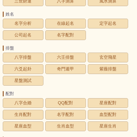
三世財運
八字測算
風水測算
姓名
名字分析
在線起名
定字起名
公司起名
名字配對
排盤
八字排盤
六壬排盤
玄空飛星
六爻起卦
奇門遁甲
紫薇排盤
星盤測試
配對
八字合婚
QQ配對
星座配對
生肖配對
名字配對
血型配對
星座血型
生肖血型
星座生肖