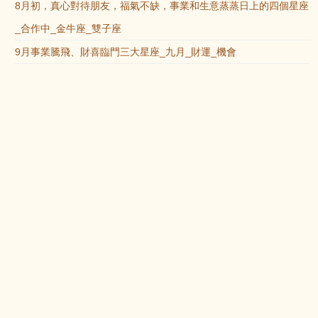
8月初，真心對待朋友，福氣不缺，事業和生意蒸蒸日上的四個星座
_合作中_金牛座_雙子座
9月事業騰飛、財喜臨門三大星座_九月_財運_機會