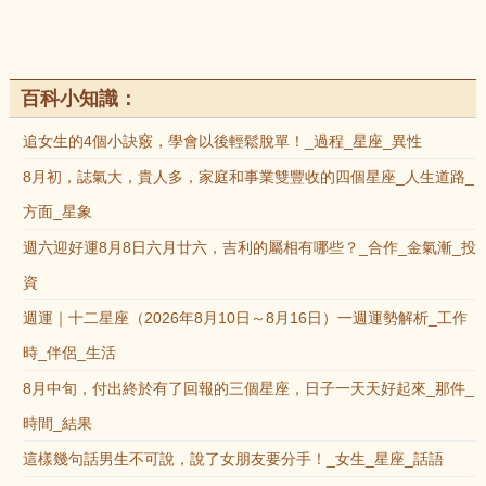
百科小知識：
追女生的4個小訣竅，學會以後輕鬆脫單！_過程_星座_異性
8月初，誌氣大，貴人多，家庭和事業雙豐收的四個星座_人生道路_
方面_星象
週六迎好運8月8日六月廿六，吉利的屬相有哪些？_合作_金氣漸_投
資
週運｜十二星座（2026年8月10日～8月16日）一週運勢解析_工作
時_伴侶_生活
8月中旬，付出終於有了回報的三個星座，日子一天天好起來_那件_
時間_結果
這樣幾句話男生不可說，說了女朋友要分手！_女生_星座_話語