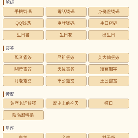
號碼
手機號碼
電話號碼
身份證號碼
QQ號碼
車牌號碼
生日密碼
生日書
生日花
出生日
靈簽
觀音靈簽
呂祖靈簽
黃大仙靈簽
關帝靈簽
天後靈簽
諸葛測字
月老靈簽
車公靈簽
王公靈簽
黃歷
黃歷名詞解釋
歷史上的今天
擇日
陰陽曆轉換
星座
白羊
金牛
雙子座