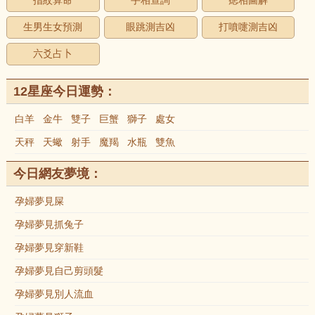
指紋算命
手相查詢
痣相圖解
生男生女預測
眼跳測吉凶
打噴嚏測吉凶
六爻占卜
12星座今日運勢：
白羊
金牛
雙子
巨蟹
獅子
處女
天秤
天蠍
射手
魔羯
水瓶
雙魚
今日網友夢境：
孕婦夢見屎
孕婦夢見抓兔子
孕婦夢見穿新鞋
孕婦夢見自己剪頭髮
孕婦夢見別人流血