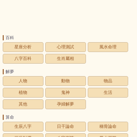
百科
星座分析
心理測試
風水命理
八字百科
生肖屬相
解夢
人物
動物
物品
植物
鬼神
生活
其他
孕婦解夢
算命
生辰八字
日干論命
稱骨論命