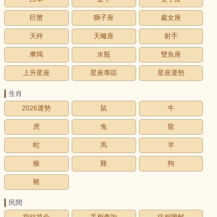
巨蟹
獅子座
處女座
天秤
天蠍座
射手
摩羯
水瓶
雙魚座
上升星座
星座專區
星座運勢
生肖
2026運勢
鼠
牛
虎
兔
龍
蛇
馬
羊
猴
雞
狗
豬
民間