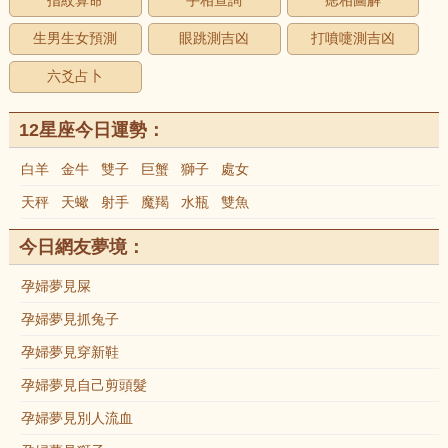
指紋算命
手相查詢
痣相圖解
生男生女預測
眼跳測吉凶
打噴嚏測吉凶
六爻占卜
12星座今日運勢：
白羊
金牛
雙子
巨蟹
獅子
處女
天秤
天蠍
射手
魔羯
水瓶
雙魚
今日網友夢境：
孕婦夢見屎
孕婦夢見抓兔子
孕婦夢見穿新鞋
孕婦夢見自己剪頭髮
孕婦夢見別人流血