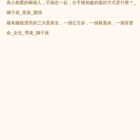
真心相愛的兩個人，不能在一起，分手後相處的最好方式是什麽？_
獅子座_星座_愛情
最有錢最漂亮的三大星座女，一個公主命，一個鳳凰命，一個富婆
命_女生_帶著_獅子座