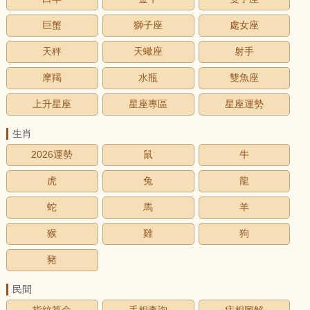
巨蟹
獅子座
處女座
天秤
天蠍座
射手
摩羯
水瓶
雙魚座
上升星座
星座專區
星座運勢
生肖
2026運勢
鼠
牛
虎
兔
龍
蛇
馬
羊
猴
雞
狗
豬
民間