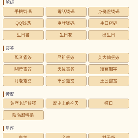
號碼
手機號碼
電話號碼
身份證號碼
QQ號碼
車牌號碼
生日密碼
生日書
生日花
出生日
靈簽
觀音靈簽
呂祖靈簽
黃大仙靈簽
關帝靈簽
天後靈簽
諸葛測字
月老靈簽
車公靈簽
王公靈簽
黃歷
黃歷名詞解釋
歷史上的今天
擇日
陰陽曆轉換
星座
白羊
金牛
雙子座