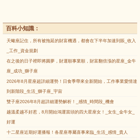
百科小知識：
天蠍座記住，所有被拖延的財富機遇，都會在下半年加速到賬_收入
_工作_資金規劃
在之後的日子裡即將圓夢，財運順事業順，財富翻倍漲的星座_金牛
座_成功_獅子座
2026年8月星座超詳細運勢！日食季帶來全新開始，工作事業愛情達
到新階段_生活_獅子座_宇宙
雙子座2026年8月超詳細運勢解析！_感情_時間段_機會
越溫柔越不好惹，8月開始鴻運當頭的四大星座女！_女生_金牛女_
好運
十二星座近期好運播報！各星座專屬喜事來臨_生活_感情_貴人