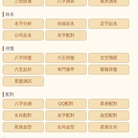
三世財運
八字測算
風水測算
姓名
名字分析
在線起名
定字起名
公司起名
名字配對
排盤
八字排盤
六壬排盤
玄空飛星
六爻起卦
奇門遁甲
紫薇排盤
星盤測試
配對
八字合婚
QQ配對
星座配對
生肖配對
名字配對
血型配對
星座血型
生肖血型
星座生肖