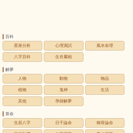
百科
星座分析
心理測試
風水命理
八字百科
生肖屬相
解夢
人物
動物
物品
植物
鬼神
生活
其他
孕婦解夢
算命
生辰八字
日干論命
稱骨論命