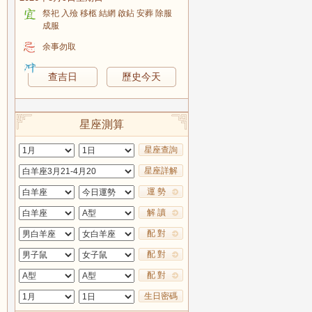
祭祀 入殮 移柩 結網 啟鉆 安葬 除服
成服
余事勿取
查吉日
歷史今天
星座測算
星座查詢
星座詳解
運 勢
解 讀
配 對
配 對
配 對
生日密碼