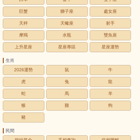
巨蟹
獅子座
處女座
天秤
天蠍座
射手
摩羯
水瓶
雙魚座
上升星座
星座專區
星座運勢
生肖
2026運勢
鼠
牛
虎
兔
龍
蛇
馬
羊
猴
雞
狗
豬
民間