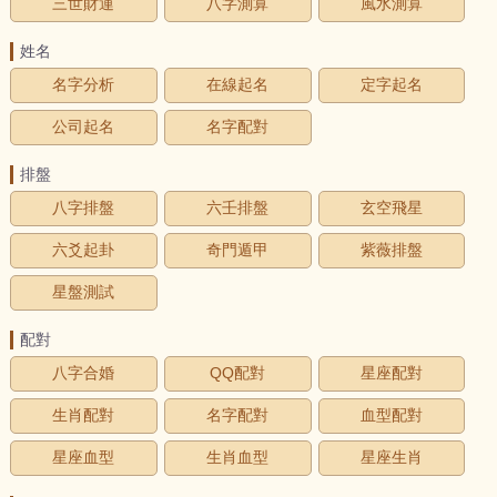
三世財運
八字測算
風水測算
姓名
名字分析
在線起名
定字起名
公司起名
名字配對
排盤
八字排盤
六壬排盤
玄空飛星
六爻起卦
奇門遁甲
紫薇排盤
星盤測試
配對
八字合婚
QQ配對
星座配對
生肖配對
名字配對
血型配對
星座血型
生肖血型
星座生肖