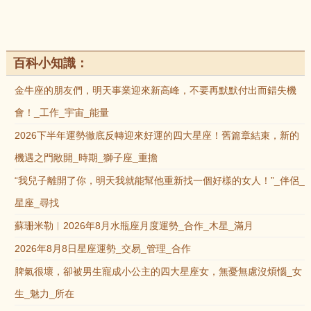
百科小知識：
金牛座的朋友們，明天事業迎來新高峰，不要再默默付出而錯失機
會！_工作_宇宙_能量
2026下半年運勢徹底反轉迎來好運的四大星座！舊篇章結束，新的
機遇之門敞開_時期_獅子座_重擔
“我兒子離開了你，明天我就能幫他重新找一個好樣的女人！”_伴侶_
星座_尋找
蘇珊米勒︱2026年8月水瓶座月度運勢_合作_木星_滿月
2026年8月8日星座運勢_交易_管理_合作
脾氣很壞，卻被男生寵成小公主的四大星座女，無憂無慮沒煩惱_女
生_魅力_所在