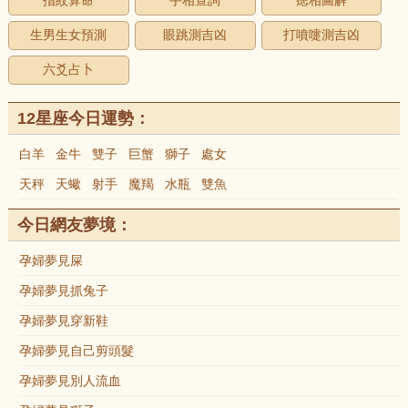
指紋算命
手相查詢
痣相圖解
生男生女預測
眼跳測吉凶
打噴嚏測吉凶
六爻占卜
12星座今日運勢：
白羊
金牛
雙子
巨蟹
獅子
處女
天秤
天蠍
射手
魔羯
水瓶
雙魚
今日網友夢境：
孕婦夢見屎
孕婦夢見抓兔子
孕婦夢見穿新鞋
孕婦夢見自己剪頭髮
孕婦夢見別人流血