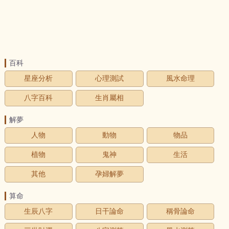
百科
星座分析
心理測試
風水命理
八字百科
生肖屬相
解夢
人物
動物
物品
植物
鬼神
生活
其他
孕婦解夢
算命
生辰八字
日干論命
稱骨論命