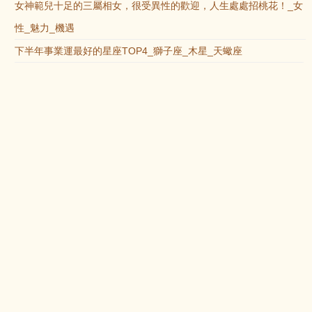
女神範兒十足的三屬相女，很受異性的歡迎，人生處處招桃花！_女
性_魅力_機遇
下半年事業運最好的星座TOP4_獅子座_木星_天蠍座