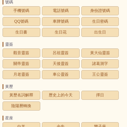
號碼
手機號碼
電話號碼
身份證號碼
QQ號碼
車牌號碼
生日密碼
生日書
生日花
出生日
靈簽
觀音靈簽
呂祖靈簽
黃大仙靈簽
關帝靈簽
天後靈簽
諸葛測字
月老靈簽
車公靈簽
王公靈簽
黃歷
黃歷名詞解釋
歷史上的今天
擇日
陰陽曆轉換
星座
白羊
金牛
雙子座