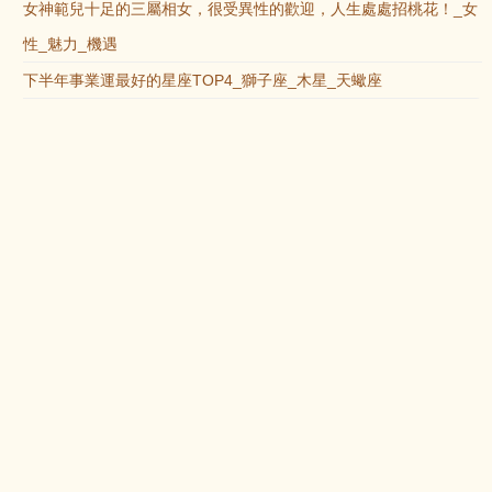
女神範兒十足的三屬相女，很受異性的歡迎，人生處處招桃花！_女
性_魅力_機遇
下半年事業運最好的星座TOP4_獅子座_木星_天蠍座