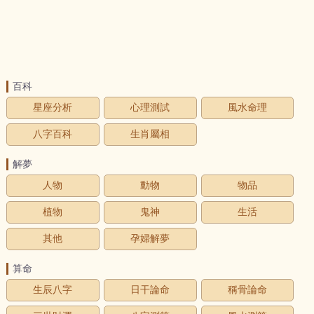
百科
星座分析
心理測試
風水命理
八字百科
生肖屬相
解夢
人物
動物
物品
植物
鬼神
生活
其他
孕婦解夢
算命
生辰八字
日干論命
稱骨論命