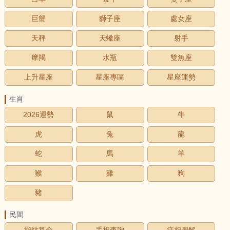
巨蟹
獅子座
處女座
天秤
天蠍座
射手
摩羯
水瓶
雙魚座
上升星座
星座專區
星座運勢
生肖
2026運勢
鼠
牛
虎
兔
龍
蛇
馬
羊
猴
雞
狗
豬
民間