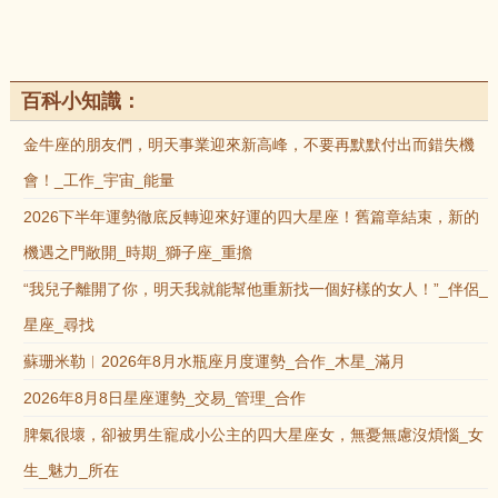
百科小知識：
金牛座的朋友們，明天事業迎來新高峰，不要再默默付出而錯失機
會！_工作_宇宙_能量
2026下半年運勢徹底反轉迎來好運的四大星座！舊篇章結束，新的
機遇之門敞開_時期_獅子座_重擔
“我兒子離開了你，明天我就能幫他重新找一個好樣的女人！”_伴侶_
星座_尋找
蘇珊米勒︱2026年8月水瓶座月度運勢_合作_木星_滿月
2026年8月8日星座運勢_交易_管理_合作
脾氣很壞，卻被男生寵成小公主的四大星座女，無憂無慮沒煩惱_女
生_魅力_所在