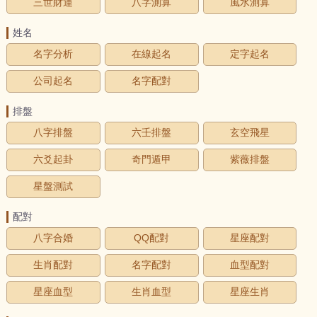
三世財運
八字測算
風水測算
姓名
名字分析
在線起名
定字起名
公司起名
名字配對
排盤
八字排盤
六壬排盤
玄空飛星
六爻起卦
奇門遁甲
紫薇排盤
星盤測試
配對
八字合婚
QQ配對
星座配對
生肖配對
名字配對
血型配對
星座血型
生肖血型
星座生肖