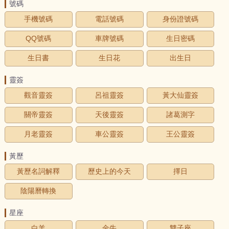
號碼
手機號碼
電話號碼
身份證號碼
QQ號碼
車牌號碼
生日密碼
生日書
生日花
出生日
靈簽
觀音靈簽
呂祖靈簽
黃大仙靈簽
關帝靈簽
天後靈簽
諸葛測字
月老靈簽
車公靈簽
王公靈簽
黃歷
黃歷名詞解釋
歷史上的今天
擇日
陰陽曆轉換
星座
白羊
金牛
雙子座