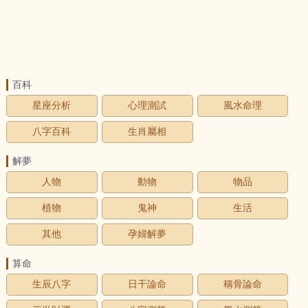
百科
星座分析
心理測試
風水命理
八字百科
生肖屬相
解夢
人物
動物
物品
植物
鬼神
生活
其他
孕婦解夢
算命
生辰八字
日干論命
稱骨論命