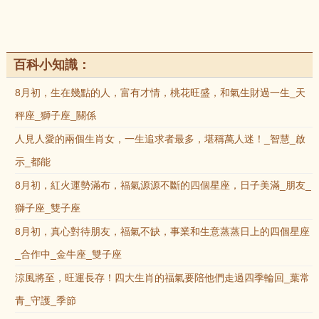
百科小知識：
8月初，生在幾點的人，富有才情，桃花旺盛，和氣生財過一生_天
秤座_獅子座_關係
人見人愛的兩個生肖女，一生追求者最多，堪稱萬人迷！_智慧_啟
示_都能
8月初，紅火運勢滿布，福氣源源不斷的四個星座，日子美滿_朋友_
獅子座_雙子座
8月初，真心對待朋友，福氣不缺，事業和生意蒸蒸日上的四個星座
_合作中_金牛座_雙子座
涼風將至，旺運長存！四大生肖的福氣要陪他們走過四季輪回_葉常
青_守護_季節