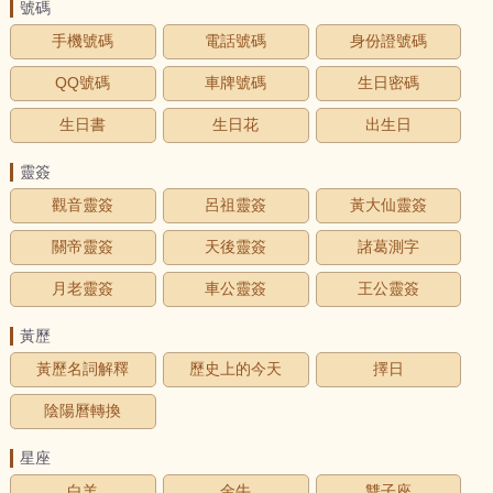
號碼
手機號碼
電話號碼
身份證號碼
QQ號碼
車牌號碼
生日密碼
生日書
生日花
出生日
靈簽
觀音靈簽
呂祖靈簽
黃大仙靈簽
關帝靈簽
天後靈簽
諸葛測字
月老靈簽
車公靈簽
王公靈簽
黃歷
黃歷名詞解釋
歷史上的今天
擇日
陰陽曆轉換
星座
白羊
金牛
雙子座