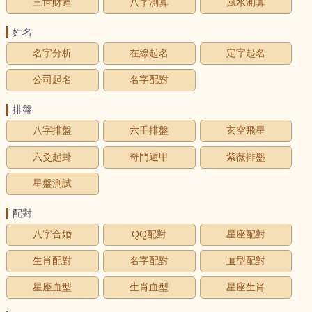
三世財運
八字測算
風水測算
姓名
名字分析
在線起名
定字起名
公司起名
名字配對
排盤
八字排盤
六壬排盤
玄空飛星
六爻起卦
奇門遁甲
紫薇排盤
星盤測試
配對
八字合婚
QQ配對
星座配對
生肖配對
名字配對
血型配對
星座血型
生肖血型
星座生肖