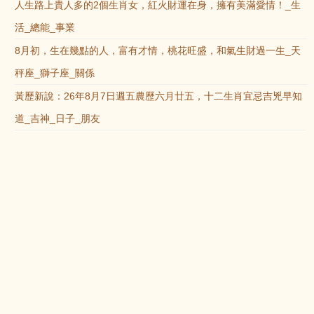
人生路上貴人多的2個生肖女，紅火財運在身，擁有美滿愛情！_生
活_總能_事業
8月初，生在幾點的人，富有才情，桃花旺盛，和氣生財過一生_天
秤座_獅子座_關係
黃歷新說：26年8月7日週五農歷六月廿五，十二生肖宜忌吉兇早知
道_吉神_日子_朋友