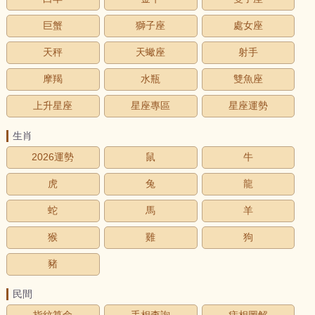
巨蟹
獅子座
處女座
天秤
天蠍座
射手
摩羯
水瓶
雙魚座
上升星座
星座專區
星座運勢
生肖
2026運勢
鼠
牛
虎
兔
龍
蛇
馬
羊
猴
雞
狗
豬
民間