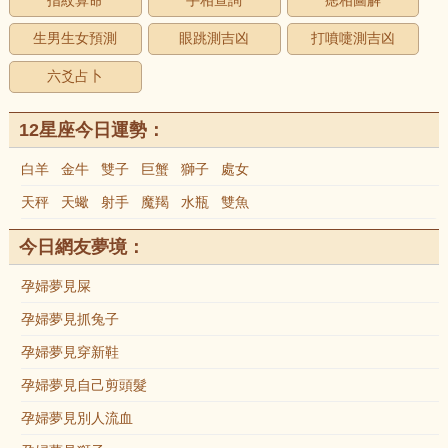
指紋算命
手相查詢
痣相圖解
生男生女預測
眼跳測吉凶
打噴嚏測吉凶
六爻占卜
12星座今日運勢：
白羊
金牛
雙子
巨蟹
獅子
處女
天秤
天蠍
射手
魔羯
水瓶
雙魚
今日網友夢境：
孕婦夢見屎
孕婦夢見抓兔子
孕婦夢見穿新鞋
孕婦夢見自己剪頭髮
孕婦夢見別人流血