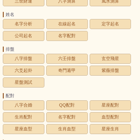
三世財運
八字測算
風水測算
姓名
名字分析
在線起名
定字起名
公司起名
名字配對
排盤
八字排盤
六壬排盤
玄空飛星
六爻起卦
奇門遁甲
紫薇排盤
星盤測試
配對
八字合婚
QQ配對
星座配對
生肖配對
名字配對
血型配對
星座血型
生肖血型
星座生肖