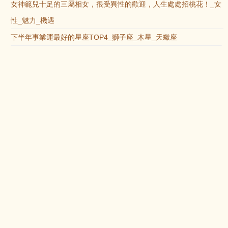
女神範兒十足的三屬相女，很受異性的歡迎，人生處處招桃花！_女
性_魅力_機遇
下半年事業運最好的星座TOP4_獅子座_木星_天蠍座