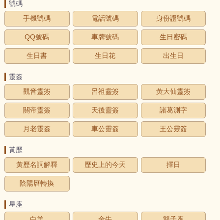
號碼
手機號碼
電話號碼
身份證號碼
QQ號碼
車牌號碼
生日密碼
生日書
生日花
出生日
靈簽
觀音靈簽
呂祖靈簽
黃大仙靈簽
關帝靈簽
天後靈簽
諸葛測字
月老靈簽
車公靈簽
王公靈簽
黃歷
黃歷名詞解釋
歷史上的今天
擇日
陰陽曆轉換
星座
白羊
金牛
雙子座