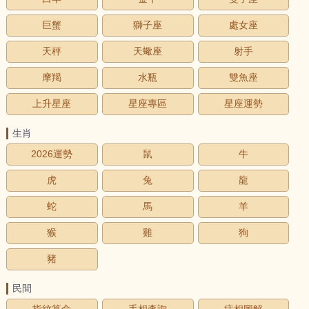
巨蟹
獅子座
處女座
天秤
天蠍座
射手
摩羯
水瓶
雙魚座
上升星座
星座專區
星座運勢
生肖
2026運勢
鼠
牛
虎
兔
龍
蛇
馬
羊
猴
雞
狗
豬
民間