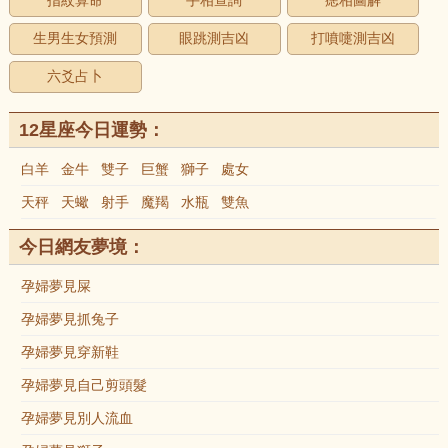
指紋算命
手相查詢
痣相圖解
生男生女預測
眼跳測吉凶
打噴嚏測吉凶
六爻占卜
12星座今日運勢：
白羊
金牛
雙子
巨蟹
獅子
處女
天秤
天蠍
射手
魔羯
水瓶
雙魚
今日網友夢境：
孕婦夢見屎
孕婦夢見抓兔子
孕婦夢見穿新鞋
孕婦夢見自己剪頭髮
孕婦夢見別人流血