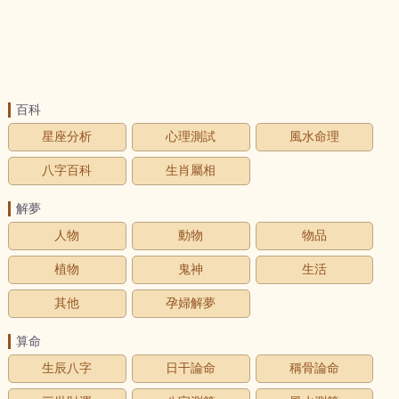
百科
星座分析
心理測試
風水命理
八字百科
生肖屬相
解夢
人物
動物
物品
植物
鬼神
生活
其他
孕婦解夢
算命
生辰八字
日干論命
稱骨論命