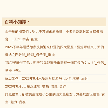
百科小知識：
金牛座的朋友們，明天事業迎來新高峰，不要再默默付出而錯失機
會！_工作_宇宙_能量
2026下半年運勢徹底反轉迎來好運的四大星座！舊篇章結束，新的
機遇之門敞開_時期_獅子座_重擔
“我兒子離開了你，明天我就能幫他重新找一個好樣的女人！”_伴侶_
星座_尋找
蘇珊米勒︱2026年8月水瓶座月度運勢_合作_木星_滿月
2026年8月8日星座運勢_交易_管理_合作
脾氣很壞，卻被男生寵成小公主的四大星座女，無憂無慮沒煩惱_女
生_魅力_所在