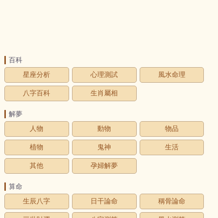
百科
星座分析
心理測試
風水命理
八字百科
生肖屬相
解夢
人物
動物
物品
植物
鬼神
生活
其他
孕婦解夢
算命
生辰八字
日干論命
稱骨論命