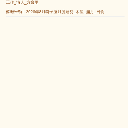
工作_情人_方會更
蘇珊米勒︱2026年8月獅子座月度運勢_木星_滿月_日食