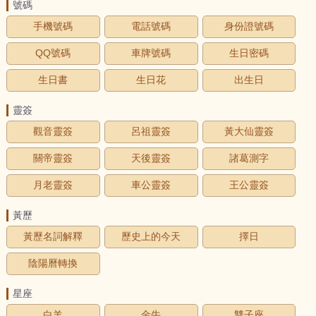
號碼
手機號碼
電話號碼
身份證號碼
QQ號碼
車牌號碼
生日密碼
生日書
生日花
出生日
靈簽
觀音靈簽
呂祖靈簽
黃大仙靈簽
關帝靈簽
天後靈簽
諸葛測字
月老靈簽
車公靈簽
王公靈簽
黃歷
黃歷名詞解釋
歷史上的今天
擇日
陰陽曆轉換
星座
白羊
金牛
雙子座