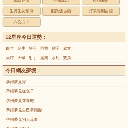
指紋算命
手相查詢
痣相圖解
生男生女預測
眼跳測吉凶
打噴嚏測吉凶
六爻占卜
12星座今日運勢：
白羊
金牛
雙子
巨蟹
獅子
處女
天秤
天蠍
射手
魔羯
水瓶
雙魚
今日網友夢境：
孕婦夢見屎
孕婦夢見抓兔子
孕婦夢見穿新鞋
孕婦夢見自己剪頭髮
孕婦夢見別人流血