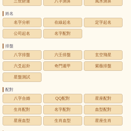
三世財運
八字測算
風水測算
姓名
名字分析
在線起名
定字起名
公司起名
名字配對
排盤
八字排盤
六壬排盤
玄空飛星
六爻起卦
奇門遁甲
紫薇排盤
星盤測試
配對
八字合婚
QQ配對
星座配對
生肖配對
名字配對
血型配對
星座血型
生肖血型
星座生肖