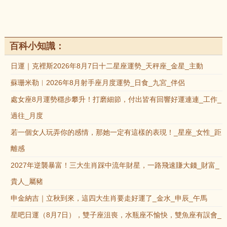
百科小知識：
日運｜克裡斯2026年8月7日十二星座運勢_天秤座_金星_主動
蘇珊米勒︱2026年8月射手座月度運勢_日食_九宮_伴侶
處女座8月運勢穩步攀升！打磨細節，付出皆有回響好運連連_工作_
過往_月度
若一個女人玩弄你的感情，那她一定有這樣的表現！_星座_女性_距
離感
2027年逆襲暴富！三大生肖踩中流年財星，一路飛速賺大錢_財富_
貴人_屬豬
申金納吉｜立秋到來，這四大生肖要走好運了_金水_申辰_午馬
星吧日運（8月7日），雙子座沮喪，水瓶座不愉快，雙魚座有誤會_