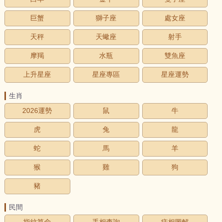
巨蟹
獅子座
處女座
天秤
天蠍座
射手
摩羯
水瓶
雙魚座
上升星座
星座專區
星座運勢
生肖
2026運勢
鼠
牛
虎
兔
龍
蛇
馬
羊
猴
雞
狗
豬
民間