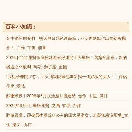
百科小知識：
金牛座的朋友們，明天事業迎來新高峰，不要再默默付出而錯失機
會！_工作_宇宙_能量
2026下半年運勢徹底反轉迎來好運的四大星座！舊篇章結束，新的
機遇之門敞開_時期_獅子座_重擔
“我兒子離開了你，明天我就能幫他重新找一個好樣的女人！”_伴侶_
星座_尋找
蘇珊米勒︱2026年8月水瓶座月度運勢_合作_木星_滿月
2026年8月8日星座運勢_交易_管理_合作
脾氣很壞，卻被男生寵成小公主的四大星座女，無憂無慮沒煩惱_女
生_魅力_所在