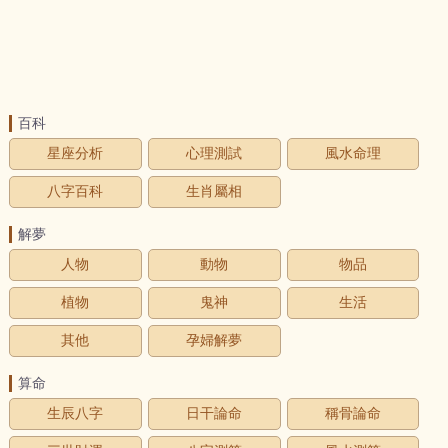
百科
星座分析
心理測試
風水命理
八字百科
生肖屬相
解夢
人物
動物
物品
植物
鬼神
生活
其他
孕婦解夢
算命
生辰八字
日干論命
稱骨論命