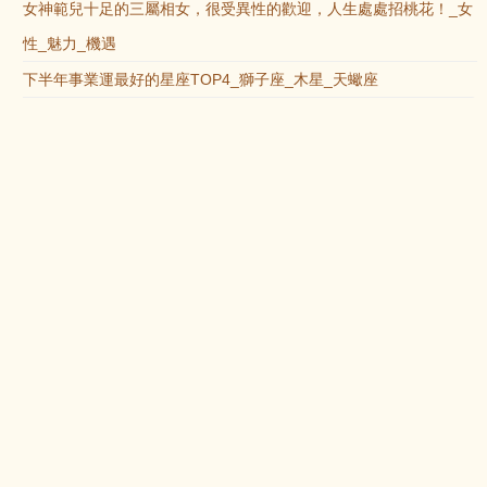
女神範兒十足的三屬相女，很受異性的歡迎，人生處處招桃花！_女
性_魅力_機遇
下半年事業運最好的星座TOP4_獅子座_木星_天蠍座