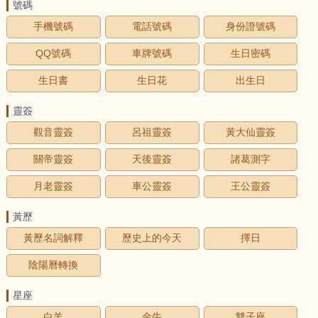
號碼
手機號碼
電話號碼
身份證號碼
QQ號碼
車牌號碼
生日密碼
生日書
生日花
出生日
靈簽
觀音靈簽
呂祖靈簽
黃大仙靈簽
關帝靈簽
天後靈簽
諸葛測字
月老靈簽
車公靈簽
王公靈簽
黃歷
黃歷名詞解釋
歷史上的今天
擇日
陰陽曆轉換
星座
白羊
金牛
雙子座