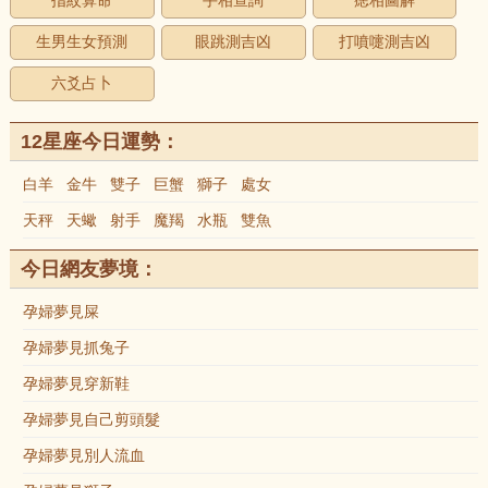
指紋算命
手相查詢
痣相圖解
生男生女預測
眼跳測吉凶
打噴嚏測吉凶
六爻占卜
12星座今日運勢：
白羊
金牛
雙子
巨蟹
獅子
處女
天秤
天蠍
射手
魔羯
水瓶
雙魚
今日網友夢境：
孕婦夢見屎
孕婦夢見抓兔子
孕婦夢見穿新鞋
孕婦夢見自己剪頭髮
孕婦夢見別人流血