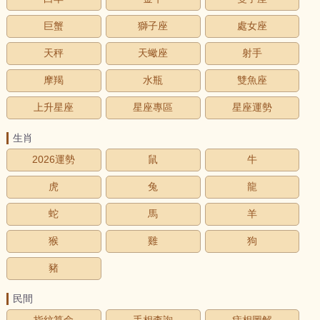
巨蟹
獅子座
處女座
天秤
天蠍座
射手
摩羯
水瓶
雙魚座
上升星座
星座專區
星座運勢
生肖
2026運勢
鼠
牛
虎
兔
龍
蛇
馬
羊
猴
雞
狗
豬
民間