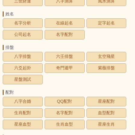
三世財運
八字測算
風水測算
姓名
名字分析
在線起名
定字起名
公司起名
名字配對
排盤
八字排盤
六壬排盤
玄空飛星
六爻起卦
奇門遁甲
紫薇排盤
星盤測試
配對
八字合婚
QQ配對
星座配對
生肖配對
名字配對
血型配對
星座血型
生肖血型
星座生肖