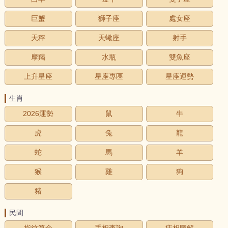
巨蟹
獅子座
處女座
天秤
天蠍座
射手
摩羯
水瓶
雙魚座
上升星座
星座專區
星座運勢
生肖
2026運勢
鼠
牛
虎
兔
龍
蛇
馬
羊
猴
雞
狗
豬
民間