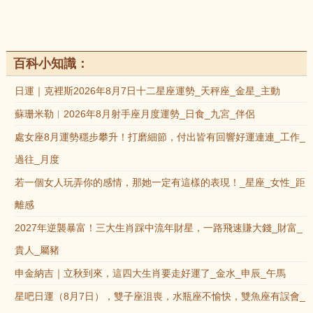
百科小知識：
日運｜克裡斯2026年8月7日十二星座運勢_天秤座_金星_主動
蘇珊米勒︱2026年8月射手座月度運勢_日食_九宮_伴侶
處女座8月運勢穩步攀升！打磨細節，付出皆有回響好運連連_工作_
過往_月度
若一個女人玩弄你的感情，那她一定有這樣的表現！_星座_女性_距
離感
2027年逆襲暴富！三大生肖踩中流年財星，一路飛速賺大錢_財富_
貴人_屬豬
申金納吉｜立秋到來，這四大生肖要走好運了_金水_申辰_午馬
星吧日運（8月7日），雙子座沮喪，水瓶座不愉快，雙魚座有誤會_