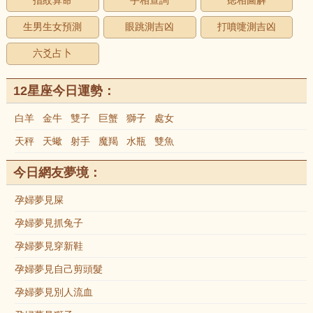
指紋算命
手相查詢
痣相圖解
生男生女預測
眼跳測吉凶
打噴嚏測吉凶
六爻占卜
12星座今日運勢：
白羊
金牛
雙子
巨蟹
獅子
處女
天秤
天蠍
射手
魔羯
水瓶
雙魚
今日網友夢境：
孕婦夢見屎
孕婦夢見抓兔子
孕婦夢見穿新鞋
孕婦夢見自己剪頭髮
孕婦夢見別人流血