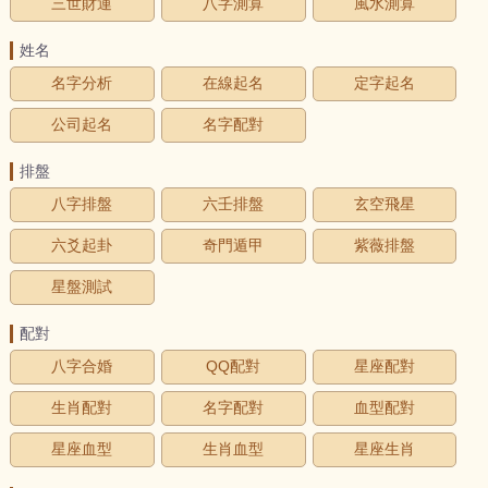
三世財運
八字測算
風水測算
姓名
名字分析
在線起名
定字起名
公司起名
名字配對
排盤
八字排盤
六壬排盤
玄空飛星
六爻起卦
奇門遁甲
紫薇排盤
星盤測試
配對
八字合婚
QQ配對
星座配對
生肖配對
名字配對
血型配對
星座血型
生肖血型
星座生肖