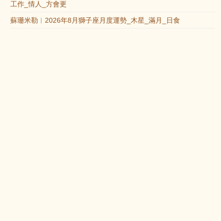
工作_情人_方會更
蘇珊米勒︱2026年8月獅子座月度運勢_木星_滿月_日食