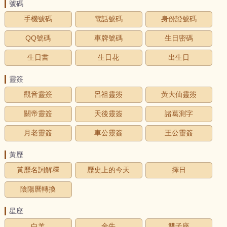
號碼
手機號碼
電話號碼
身份證號碼
QQ號碼
車牌號碼
生日密碼
生日書
生日花
出生日
靈簽
觀音靈簽
呂祖靈簽
黃大仙靈簽
關帝靈簽
天後靈簽
諸葛測字
月老靈簽
車公靈簽
王公靈簽
黃歷
黃歷名詞解釋
歷史上的今天
擇日
陰陽曆轉換
星座
白羊
金牛
雙子座