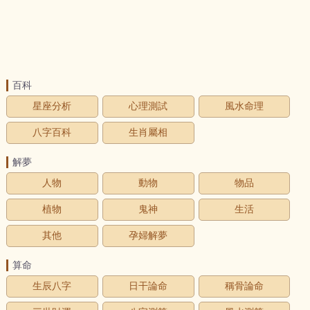
百科
星座分析
心理測試
風水命理
八字百科
生肖屬相
解夢
人物
動物
物品
植物
鬼神
生活
其他
孕婦解夢
算命
生辰八字
日干論命
稱骨論命