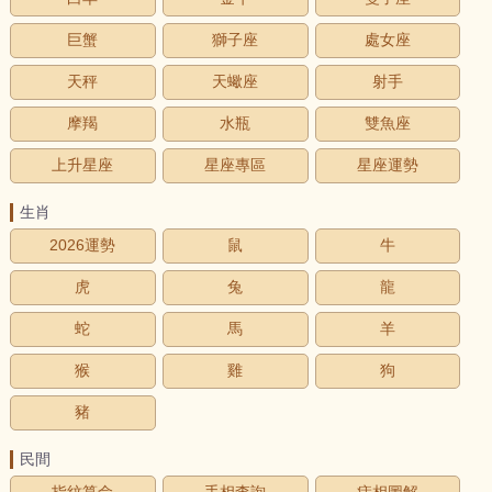
巨蟹
獅子座
處女座
天秤
天蠍座
射手
摩羯
水瓶
雙魚座
上升星座
星座專區
星座運勢
生肖
2026運勢
鼠
牛
虎
兔
龍
蛇
馬
羊
猴
雞
狗
豬
民間