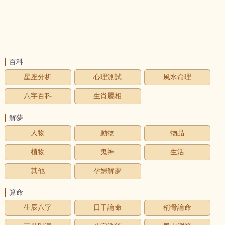
百科
星座分析
心理測試
風水命理
八字百科
生肖屬相
解夢
人物
動物
物品
植物
鬼神
生活
其他
孕婦解夢
算命
生辰八字
日干論命
稱骨論命