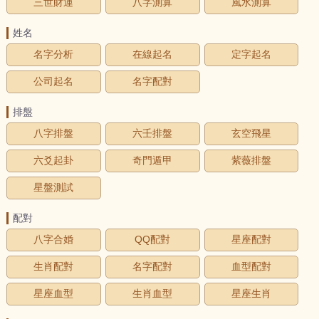
三世財運
八字測算
風水測算
姓名
名字分析
在線起名
定字起名
公司起名
名字配對
排盤
八字排盤
六壬排盤
玄空飛星
六爻起卦
奇門遁甲
紫薇排盤
星盤測試
配對
八字合婚
QQ配對
星座配對
生肖配對
名字配對
血型配對
星座血型
生肖血型
星座生肖