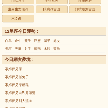
指紋算命
手相查詢
痣相圖解
生男生女預測
眼跳測吉凶
打噴嚏測吉凶
六爻占卜
12星座今日運勢：
白羊
金牛
雙子
巨蟹
獅子
處女
天秤
天蠍
射手
魔羯
水瓶
雙魚
今日網友夢境：
孕婦夢見屎
孕婦夢見抓兔子
孕婦夢見穿新鞋
孕婦夢見自己剪頭髮
孕婦夢見別人流血