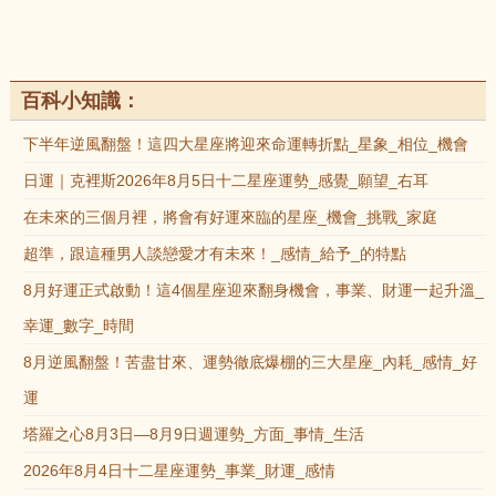
百科小知識：
下半年逆風翻盤！這四大星座將迎來命運轉折點_星象_相位_機會
日運｜克裡斯2026年8月5日十二星座運勢_感覺_願望_右耳
在未來的三個月裡，將會有好運來臨的星座_機會_挑戰_家庭
超準，跟這種男人談戀愛才有未來！_感情_給予_的特點
8月好運正式啟動！這4個星座迎來翻身機會，事業、財運一起升溫_
幸運_數字_時間
8月逆風翻盤！苦盡甘來、運勢徹底爆棚的三大星座_內耗_感情_好
運
塔羅之心8月3日—8月9日週運勢_方面_事情_生活
2026年8月4日十二星座運勢_事業_財運_感情