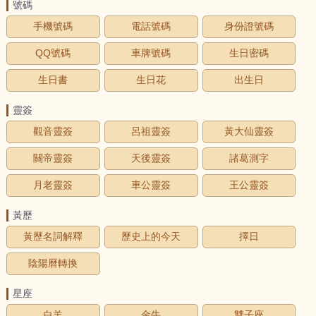
號碼
手機號碼
電話號碼
身份證號碼
QQ號碼
車牌號碼
生日密碼
生日書
生日花
出生日
靈簽
觀音靈簽
呂祖靈簽
黃大仙靈簽
關帝靈簽
天後靈簽
諸葛測字
月老靈簽
車公靈簽
王公靈簽
黃歷
黃歷名詞解釋
歷史上的今天
擇日
陰陽曆轉換
星座
白羊
金牛
雙子座