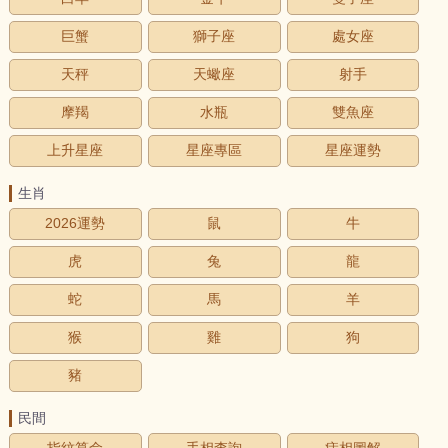
巨蟹
獅子座
處女座
天秤
天蠍座
射手
摩羯
水瓶
雙魚座
上升星座
星座專區
星座運勢
生肖
2026運勢
鼠
牛
虎
兔
龍
蛇
馬
羊
猴
雞
狗
豬
民間