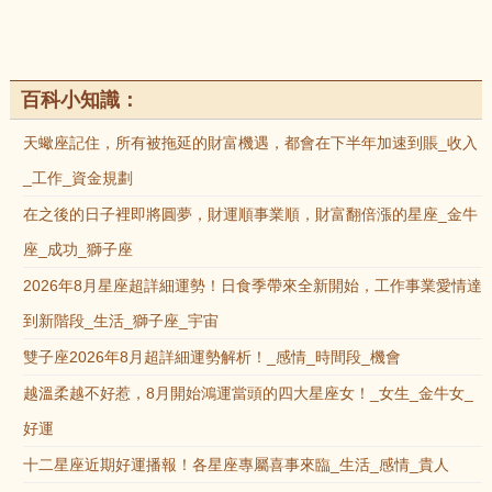
百科小知識：
天蠍座記住，所有被拖延的財富機遇，都會在下半年加速到賬_收入
_工作_資金規劃
在之後的日子裡即將圓夢，財運順事業順，財富翻倍漲的星座_金牛
座_成功_獅子座
2026年8月星座超詳細運勢！日食季帶來全新開始，工作事業愛情達
到新階段_生活_獅子座_宇宙
雙子座2026年8月超詳細運勢解析！_感情_時間段_機會
越溫柔越不好惹，8月開始鴻運當頭的四大星座女！_女生_金牛女_
好運
十二星座近期好運播報！各星座專屬喜事來臨_生活_感情_貴人