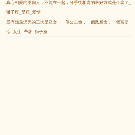
真心相愛的兩個人，不能在一起，分手後相處的最好方式是什麽？_
獅子座_星座_愛情
最有錢最漂亮的三大星座女，一個公主命，一個鳳凰命，一個富婆
命_女生_帶著_獅子座