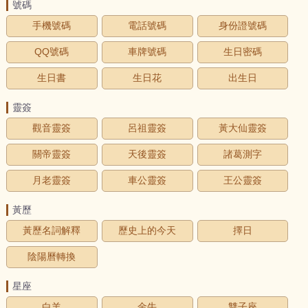
號碼
手機號碼
電話號碼
身份證號碼
QQ號碼
車牌號碼
生日密碼
生日書
生日花
出生日
靈簽
觀音靈簽
呂祖靈簽
黃大仙靈簽
關帝靈簽
天後靈簽
諸葛測字
月老靈簽
車公靈簽
王公靈簽
黃歷
黃歷名詞解釋
歷史上的今天
擇日
陰陽曆轉換
星座
白羊
金牛
雙子座