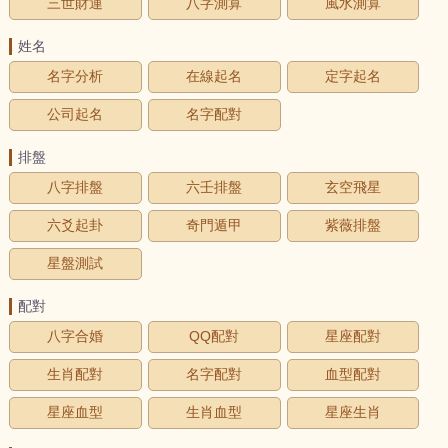
三世財運
八字測算
風水測算
姓名
名字分析
在線起名
定字起名
公司起名
名字配對
排盤
八字排盤
六壬排盤
玄空飛星
六爻起卦
奇門遁甲
紫薇排盤
星盤測試
配對
八字合婚
QQ配對
星座配對
生肖配對
名字配對
血型配對
星座血型
生肖血型
星座生肖