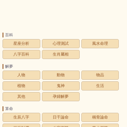
百科
星座分析
心理測試
風水命理
八字百科
生肖屬相
解夢
人物
動物
物品
植物
鬼神
生活
其他
孕婦解夢
算命
生辰八字
日干論命
稱骨論命