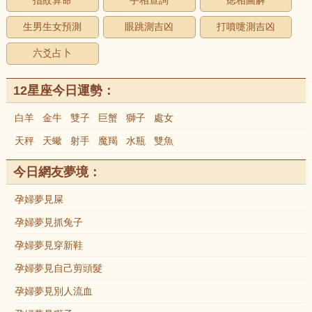
指紋算命
手相查詢
痣相圖解
生男生女預測
眼跳測吉凶
打噴嚏測吉凶
六爻占卜
12星座今日運勢：
白羊
金牛
雙子
巨蟹
獅子
處女
天秤
天蠍
射手
魔羯
水瓶
雙魚
今日網友夢境：
孕婦夢見屎
孕婦夢見抓兔子
孕婦夢見穿新鞋
孕婦夢見自己剪頭髮
孕婦夢見別人流血