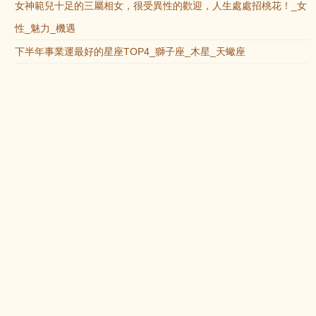
女神範兒十足的三屬相女，很受異性的歡迎，人生處處招桃花！_女
性_魅力_機遇
下半年事業運最好的星座TOP4_獅子座_木星_天蠍座