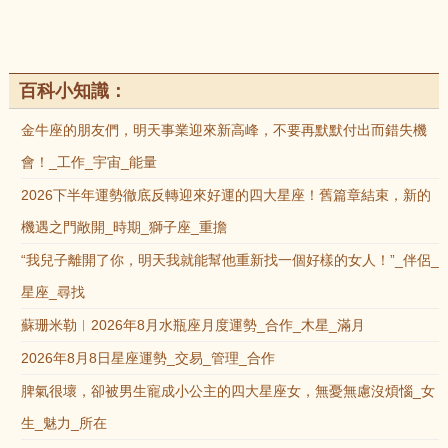
百科小知識：
金牛座的朋友們，明天事業迎來新高峰，不要再默默付出而錯失機
會！_工作_宇宙_能量
2026下半年運勢徹底反轉迎來好運的四大星座！舊篇章結束，新的
機遇之門敞開_時期_獅子座_重擔
“我兒子離開了你，明天我就能幫他重新找一個好樣的女人！”_伴侶_
星座_尋找
蘇珊米勒︱2026年8月水瓶座月度運勢_合作_木星_滿月
2026年8月8日星座運勢_交易_管理_合作
脾氣很壞，卻被男生寵成小公主的四大星座女，無憂無慮沒煩惱_女
生_魅力_所在