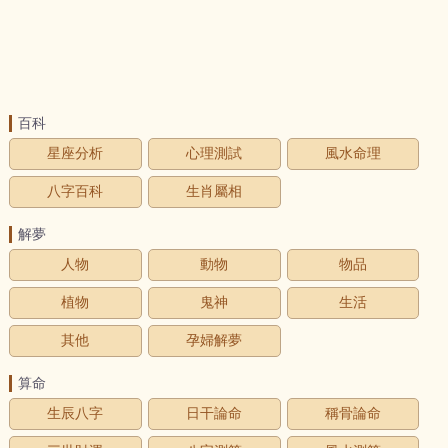
百科
星座分析
心理測試
風水命理
八字百科
生肖屬相
解夢
人物
動物
物品
植物
鬼神
生活
其他
孕婦解夢
算命
生辰八字
日干論命
稱骨論命