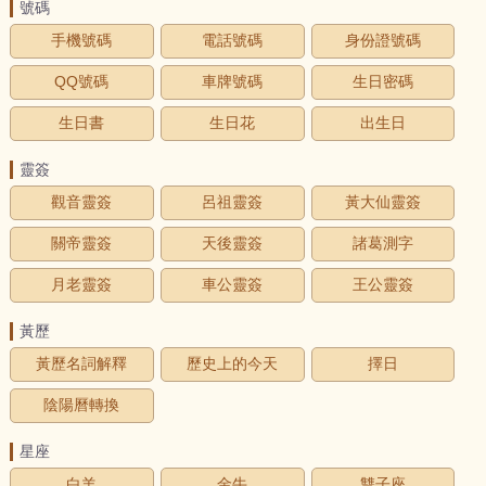
號碼
手機號碼
電話號碼
身份證號碼
QQ號碼
車牌號碼
生日密碼
生日書
生日花
出生日
靈簽
觀音靈簽
呂祖靈簽
黃大仙靈簽
關帝靈簽
天後靈簽
諸葛測字
月老靈簽
車公靈簽
王公靈簽
黃歷
黃歷名詞解釋
歷史上的今天
擇日
陰陽曆轉換
星座
白羊
金牛
雙子座