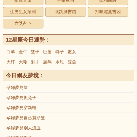
指紋算命
手相查詢
痣相圖解
生男生女預測
眼跳測吉凶
打噴嚏測吉凶
六爻占卜
12星座今日運勢：
白羊
金牛
雙子
巨蟹
獅子
處女
天秤
天蠍
射手
魔羯
水瓶
雙魚
今日網友夢境：
孕婦夢見屎
孕婦夢見抓兔子
孕婦夢見穿新鞋
孕婦夢見自己剪頭髮
孕婦夢見別人流血