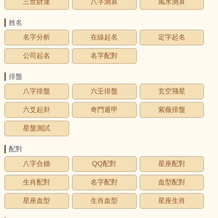
三世財運
八字測算
風水測算
姓名
名字分析
在線起名
定字起名
公司起名
名字配對
排盤
八字排盤
六壬排盤
玄空飛星
六爻起卦
奇門遁甲
紫薇排盤
星盤測試
配對
八字合婚
QQ配對
星座配對
生肖配對
名字配對
血型配對
星座血型
生肖血型
星座生肖