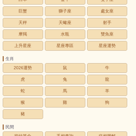
巨蟹
獅子座
處女座
天秤
天蠍座
射手
摩羯
水瓶
雙魚座
上升星座
星座專區
星座運勢
生肖
2026運勢
鼠
牛
虎
兔
龍
蛇
馬
羊
猴
雞
狗
豬
民間