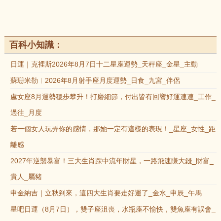
百科小知識：
日運｜克裡斯2026年8月7日十二星座運勢_天秤座_金星_主動
蘇珊米勒︱2026年8月射手座月度運勢_日食_九宮_伴侶
處女座8月運勢穩步攀升！打磨細節，付出皆有回響好運連連_工作_
過往_月度
若一個女人玩弄你的感情，那她一定有這樣的表現！_星座_女性_距
離感
2027年逆襲暴富！三大生肖踩中流年財星，一路飛速賺大錢_財富_
貴人_屬豬
申金納吉｜立秋到來，這四大生肖要走好運了_金水_申辰_午馬
星吧日運（8月7日），雙子座沮喪，水瓶座不愉快，雙魚座有誤會_