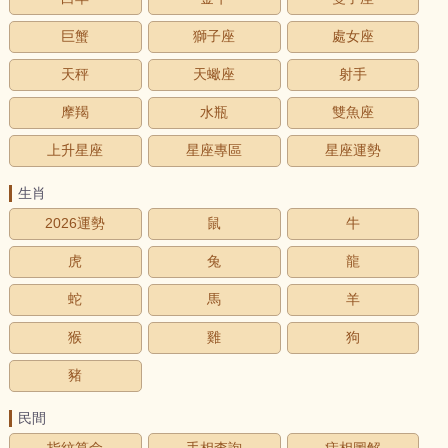
巨蟹
獅子座
處女座
天秤
天蠍座
射手
摩羯
水瓶
雙魚座
上升星座
星座專區
星座運勢
生肖
2026運勢
鼠
牛
虎
兔
龍
蛇
馬
羊
猴
雞
狗
豬
民間