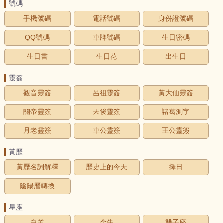
號碼
手機號碼
電話號碼
身份證號碼
QQ號碼
車牌號碼
生日密碼
生日書
生日花
出生日
靈簽
觀音靈簽
呂祖靈簽
黃大仙靈簽
關帝靈簽
天後靈簽
諸葛測字
月老靈簽
車公靈簽
王公靈簽
黃歷
黃歷名詞解釋
歷史上的今天
擇日
陰陽曆轉換
星座
白羊
金牛
雙子座