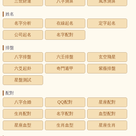
三世財運
八字測算
風水測算
姓名
名字分析
在線起名
定字起名
公司起名
名字配對
排盤
八字排盤
六壬排盤
玄空飛星
六爻起卦
奇門遁甲
紫薇排盤
星盤測試
配對
八字合婚
QQ配對
星座配對
生肖配對
名字配對
血型配對
星座血型
生肖血型
星座生肖