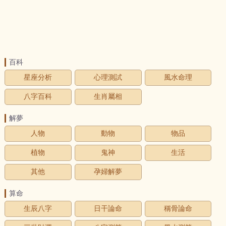
百科
星座分析
心理測試
風水命理
八字百科
生肖屬相
解夢
人物
動物
物品
植物
鬼神
生活
其他
孕婦解夢
算命
生辰八字
日干論命
稱骨論命