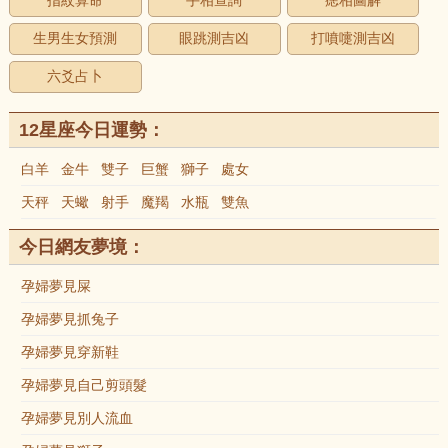
指紋算命
手相查詢
痣相圖解
生男生女預測
眼跳測吉凶
打噴嚏測吉凶
六爻占卜
12星座今日運勢：
白羊
金牛
雙子
巨蟹
獅子
處女
天秤
天蠍
射手
魔羯
水瓶
雙魚
今日網友夢境：
孕婦夢見屎
孕婦夢見抓兔子
孕婦夢見穿新鞋
孕婦夢見自己剪頭髮
孕婦夢見別人流血