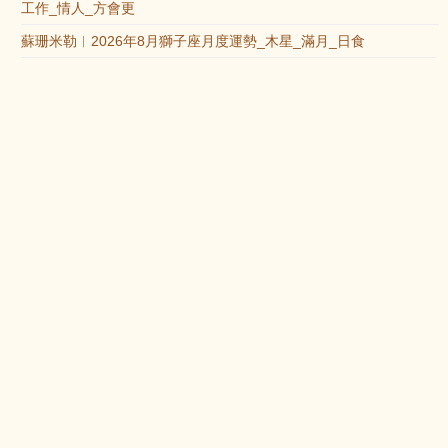
工作_情人_方會更
蘇珊米勒︱2026年8月獅子座月度運勢_木星_滿月_日食