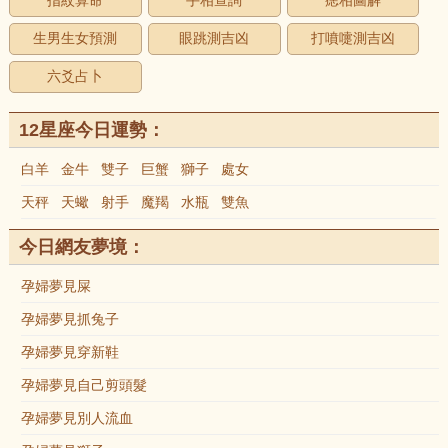
指紋算命
手相查詢
痣相圖解
生男生女預測
眼跳測吉凶
打噴嚏測吉凶
六爻占卜
12星座今日運勢：
白羊
金牛
雙子
巨蟹
獅子
處女
天秤
天蠍
射手
魔羯
水瓶
雙魚
今日網友夢境：
孕婦夢見屎
孕婦夢見抓兔子
孕婦夢見穿新鞋
孕婦夢見自己剪頭髮
孕婦夢見別人流血