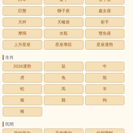
巨蟹
獅子座
處女座
天秤
天蠍座
射手
摩羯
水瓶
雙魚座
上升星座
星座專區
星座運勢
生肖
2026運勢
鼠
牛
虎
兔
龍
蛇
馬
羊
猴
雞
狗
豬
民間