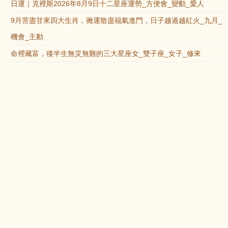
日運｜克裡斯2026年8月9日十二星座運勢_方便會_變動_愛人
9月苦盡甘來四大生肖，黴運散盡福氣進門，日子越過越紅火_九月_
機會_主動
命裡藏富，後半生無災無難的三大星座女_雙子座_女子_修來