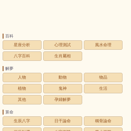
百科
星座分析
心理測試
風水命理
八字百科
生肖屬相
解夢
人物
動物
物品
植物
鬼神
生活
其他
孕婦解夢
算命
生辰八字
日干論命
稱骨論命