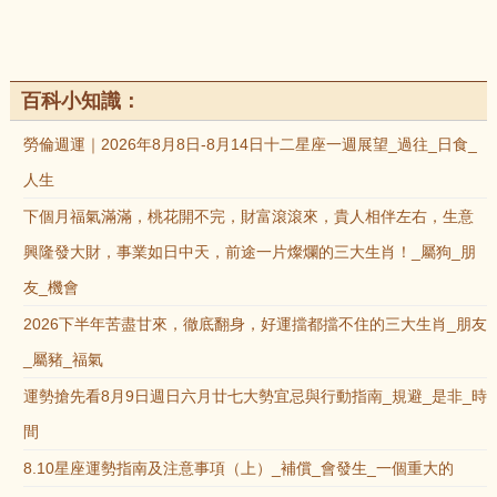
百科小知識：
勞倫週運｜2026年8月8日-8月14日十二星座一週展望_過往_日食_
人生
下個月福氣滿滿，桃花開不完，財富滾滾來，貴人相伴左右，生意
興隆發大財，事業如日中天，前途一片燦爛的三大生肖！_屬狗_朋
友_機會
2026下半年苦盡甘來，徹底翻身，好運擋都擋不住的三大生肖_朋友
_屬豬_福氣
運勢搶先看8月9日週日六月廿七大勢宜忌與行動指南_規避_是非_時
間
8.10星座運勢指南及注意事項（上）_補償_會發生_一個重大的