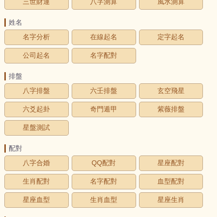
三世財運
八字測算
風水測算
姓名
名字分析
在線起名
定字起名
公司起名
名字配對
排盤
八字排盤
六壬排盤
玄空飛星
六爻起卦
奇門遁甲
紫薇排盤
星盤測試
配對
八字合婚
QQ配對
星座配對
生肖配對
名字配對
血型配對
星座血型
生肖血型
星座生肖