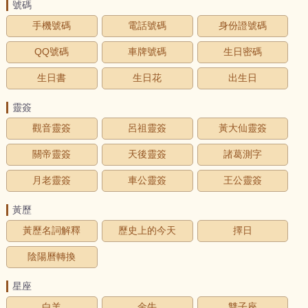
號碼
手機號碼
電話號碼
身份證號碼
QQ號碼
車牌號碼
生日密碼
生日書
生日花
出生日
靈簽
觀音靈簽
呂祖靈簽
黃大仙靈簽
關帝靈簽
天後靈簽
諸葛測字
月老靈簽
車公靈簽
王公靈簽
黃歷
黃歷名詞解釋
歷史上的今天
擇日
陰陽曆轉換
星座
白羊
金牛
雙子座