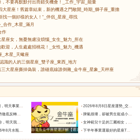
，不要再默默付出而錯失機會！_工作_宇宙_能量
的四大星座！舊篇章結束，新的機遇之門敞開_時期_獅子座_重擔
新找一個好樣的女人！”_伴侶_星座_尋找
_合作_木星_滿月
合作
星座女，無憂無慮沒煩惱_女生_魅力_所在
歡迎，人生處處招桃花！_女性_魅力_機遇
座_木星_天蠍座
認識的人的三個星座_雙子座_東西_地方
三大星座撕掉偽裝，誰碰底線誰倒黴_金牛座_星象_天秤座
默付出而錯失機會！_工作_宇宙_能量
2026年8月8日星座運勢_交易_管理_合作
，新的機遇之門敞開_時期_獅子座_重擔
脾氣很壞，卻被男生寵成小公主的四大星座女，無憂無慮沒煩惱_女生_魅力_所在
樣的女人！”_伴侶_星座_尋找
女神範兒十足的三屬相女，很受異性的歡迎，人生處處招桃花！_女性_魅力_機遇
靜電魚金牛座星運詳解【週運2024年12月9日-12月15日】
度運勢_合作_木星_滿月
下半年事業運最好的星座TOP4_獅子座_木星_天蠍座