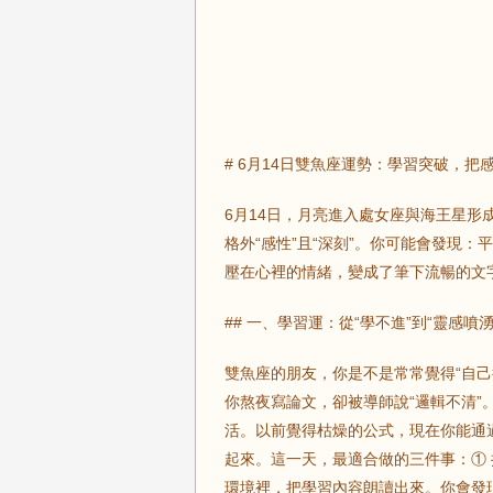
# 6月14日雙魚座運勢：學習突破，把
6月14日，月亮進入處女座與海王星
格外“感性”且“深刻”。你可能會發現
壓在心裡的情緒，變成了筆下流暢的文字
## 一、學習運：從“學不進”到“靈感噴湧
雙魚座的朋友，你是不是常常覺得“自
你熬夜寫論文，卻被導師說“邏輯不清”
活。以前覺得枯燥的公式，現在你能通
起來。這一天，最適合做的三件事：① 
環境裡，把學習內容朗讀出來。你會發現