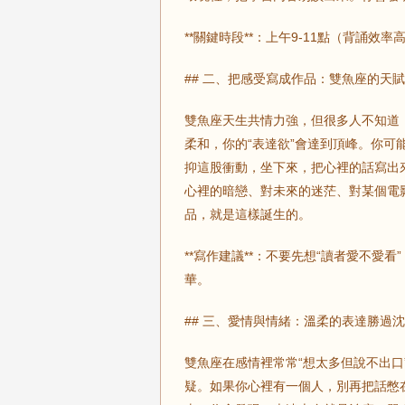
**關鍵時段**：上午9-11點（背誦效
## 二、把感受寫成作品：雙魚座的天
雙魚座天生共情力強，但很多人不知道
柔和，你的“表達欲”會達到頂峰。你
抑這股衝動，坐下來，把心裡的話寫出
心裡的暗戀、對未來的迷茫、對某個電
品，就是這樣誕生的。
**寫作建議**：不要先想“讀者愛不愛
華。
## 三、愛情與情緒：溫柔的表達勝過
雙魚座在感情裡常常“想太多但說不出口
疑。如果你心裡有一個人，別再把話憋