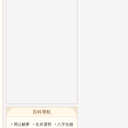
百科導航
周公解夢
生肖運勢
八字合婚