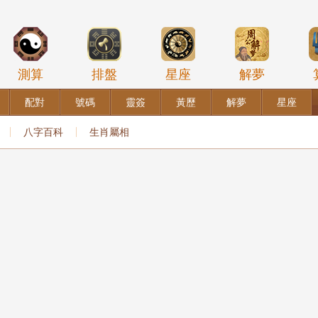
測算
排盤
星座
解夢
配對
號碼
靈簽
黃歷
解夢
星座
八字百科
生肖屬相