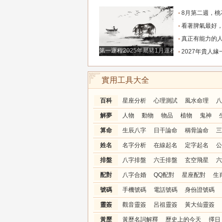
8月第二週，桃花主動靠近，遇到值得認識的人
看著脾氣最好，翻臉時最狠！立秋後這三大星座撕掉偽裝
真正有能力的人往往是這三個星座，既能獨立完成
第一運程2025年屬豬1月運程解析
2027年貴人緣一路拉滿的三大生肖！處處有人幫扶，
實用工具大全
百科
星座分析
心理測試
風水命理
八
解夢
人物
動物
物品
植物
鬼神
算命
生辰八字
日干論命
稱骨論命
三
姓名
名字分析
在線起名
定字起名
公
排盤
八字排盤
六壬排盤
玄空飛星
六
配對
八字合婚
QQ配對
星座配對
生
號碼
手機號碼
電話號碼
身份證號碼
靈簽
觀音靈簽
呂祖靈簽
黃大仙靈簽
黃歷
黃歷名詞解釋
歷史上的今天
擇日