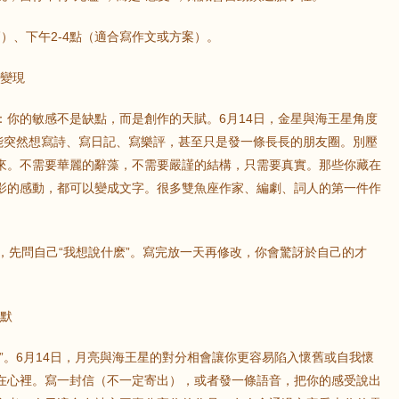
鼠
牛
虎
率高）、下午2-4點（適合寫作文或方案）。
賦變現
龍
蛇
馬
：你的敏感不是缺點，而是創作的天賦。6月14日，金星與海王星角度
猴
雞
狗
可能突然想寫詩、寫日記、寫樂評，甚至只是發一條長長的朋友圈。別壓
來。不需要華麗的辭藻，不需要嚴謹的結構，只需要真實。那些你藏在
影的感動，都可以變成文字。很多雙魚座作家、編劇、詞人的第一件作
看”，先問自己“我想說什麽”。寫完放一天再修改，你會驚訝於自己的才
沈默
”。6月14日，月亮與海王星的對分相會讓你更容易陷入懷舊或自我懷
在心裡。寫一封信（不一定寄出），或者發一條語音，把你的感受說出