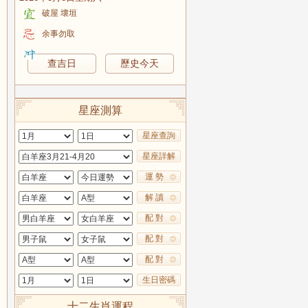
破屋 壞垣
余事勿取
查吉日
歷史今天
星座測算
星座查詢
星座詳解
運 勢
解 讀
配 對
配 對
配 對
生日密碼
十二生肖運程