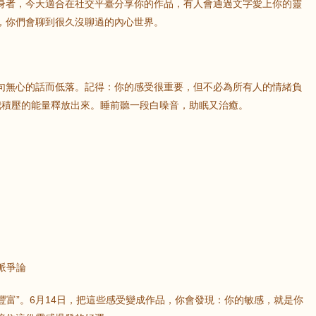
身者，今天適合在社交平臺分享你的作品，有人會通過文字愛上你的靈
，你們會聊到很久沒聊過的內心世界。
句無心的話而低落。記得：你的感受很重要，但不必為所有人的情緒負
把積壓的能量釋放出來。睡前聽一段白噪音，助眠又治癒。
性派爭論
太豐富”。6月14日，把這些感受變成作品，你會發現：你的敏感，就是你