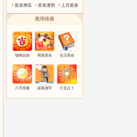
星座專區
星座運勢
上升星座
應用推薦
號碼吉凶
周易算命
生日算命
八字排盤
諸葛測字
六爻占卜