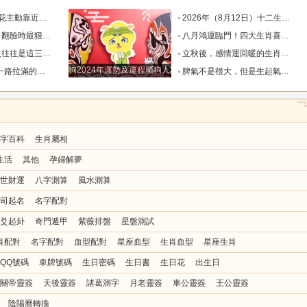
的三個星座_雙子座_東西_地方
2026年（8月12日）十二生肖最棒運勢播報_龍的_財富_方面
，誰碰底線誰倒黴_金牛座_星象_天秤座
八月鴻運臨門！四大生肖喜事紮堆來襲，下半年一路順風順水到底_避雷_要點_合作
也懂得借助團隊_水瓶_協作_一個人
立秋後，感情運回暖的生肖TOP3_單身_放平_申金
狗2024年運勢及運程屬狗人2024運勢好嗎
全年順風順水少坎坷_合作_人脈_事業
脾氣不是很大，但是生起氣來很難哄的五大星座女_女性_情緒_給予
字百科
生肖屬相
生活
其他
孕婦解夢
世財運
八字測算
風水測算
司起名
名字配對
爻起卦
奇門遁甲
紫薇排盤
星盤測試
肖配對
名字配對
血型配對
星座血型
生肖血型
星座生肖
QQ號碼
車牌號碼
生日密碼
生日書
生日花
出生日
關帝靈簽
天後靈簽
諸葛測字
月老靈簽
車公靈簽
王公靈簽
陰陽曆轉換