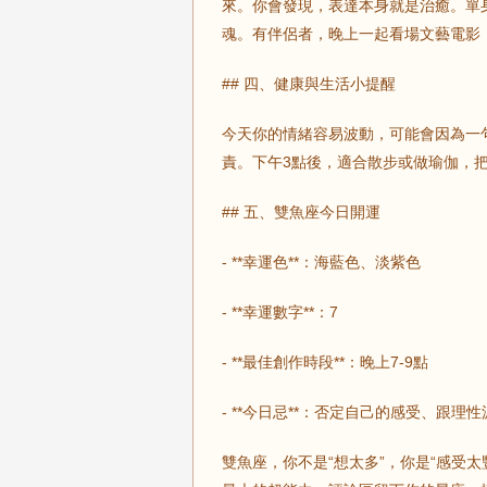
來。你會發現，表達本身就是治癒。單
魂。有伴侶者，晚上一起看場文藝電影
## 四、健康與生活小提醒
今天你的情緒容易波動，可能會因為一
責。下午3點後，適合散步或做瑜伽，
## 五、雙魚座今日開運
- **幸運色**：海藍色、淡紫色
- **幸運數字**：7
- **最佳創作時段**：晚上7-9點
- **今日忌**：否定自己的感受、跟理
雙魚座，你不是“想太多”，你是“感受