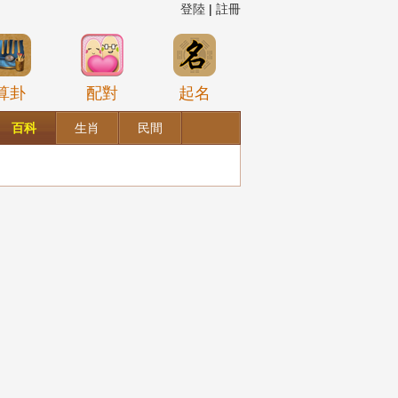
登陸
|
註冊
算卦
配對
起名
百科
生肖
民間