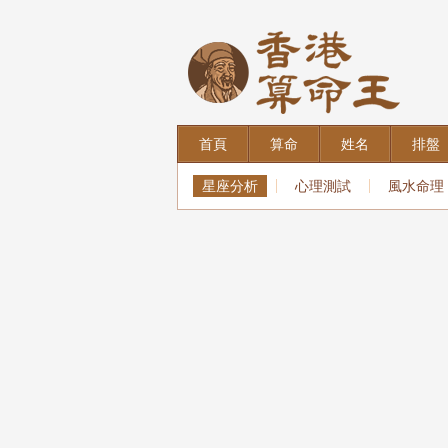
首頁
算命
姓名
排盤
星座分析
心理測試
風水命理