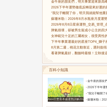
金牛座的朋友們，明天事業迎來新高峰
2026下半年運勢徹底反轉迎來好運
“我兒子離開了你，明天我就能幫他重
蘇珊米勒︱2026年8月水瓶座月度運勢
2026年8月8日星座運勢_交易_管理_
脾氣很壞，卻被男生寵成小公主的四大
女神範兒十足的三屬相女，很受異性的
下半年事業運最好的星座TOP4_獅子
8月第二週，桃花主動靠近，遇到值得
看著脾氣最好，翻臉時最狠！立秋後這
百科小知識
金牛座的朋友們，明天事業迎來新高峰，不要再默
2026下半年運勢徹底反轉迎來好運的四大星座！舊篇章結束
“我兒子離開了你，明天我就能幫他重新找一個好
Alex巨蟹座本週運勢詳解2024.12.23-12.29
蘇珊米勒︱2026年8月水瓶座月