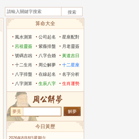
算命大全
風水測算
公司起名
星座配對
呂祖靈簽
紫薇排盤
月老靈簽
號碼吉凶
八字合婚
黃道吉日
十二生肖
周公解夢
十二星座
八字排盤
在線起名
名字分析
八字測算
生辰八字
生肖運勢
夢見
今日黃歷
2026年8月8日星期六