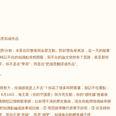
感受寫成作品
形成對分相，水星在巨蟹座與金星互動。對於雙魚座來說，這一天的能量
：平時記不住的知識點突然開竅，寫不出的論文突然有了思路，甚至那些
。你不是在“學習”，而是在“把感受翻譯成作品”。
”
己很努力，但成績就是上不去”？你花了很多時間看書，卻記不住重點；
。6月14日，海王星（你的守護星）與月亮互動，你的“感性腦”會被激
過聯想記憶輕鬆掌握；以前理不清的歷史脈絡，現在你能用情感線串聯
把知識點編成故事或比喻；② 用思維導圖代替逐字抄寫；③ 在安靜的
，當你不再“死磕”，而是“感受”，知識會自動鑽進腦子裡。