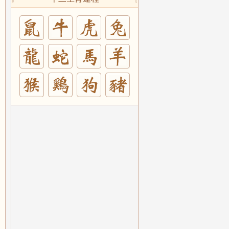
兔
羊
豬