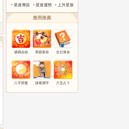
星座專區
星座運勢
上升星座
應用推薦
號碼吉凶
周易算命
生日算命
八字排盤
諸葛測字
六爻占卜