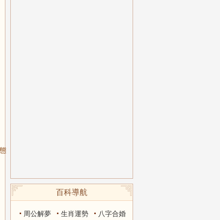
狀態
百科導航
周公解夢
生肖運勢
八字合婚