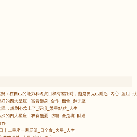
感情運勢：在自己的能力和現實目標有差距時，越是要克己隱忍_內心_藍姐_
好的四大星座！富貴纏身_合作_機會_獅子座
能量，說到心坎上了_夢想_繁星點點_人生
漲的四大星座！衣食無憂_防範_全是坑_財運
合作
14日十二星座一週展望_日全食_火星_人生