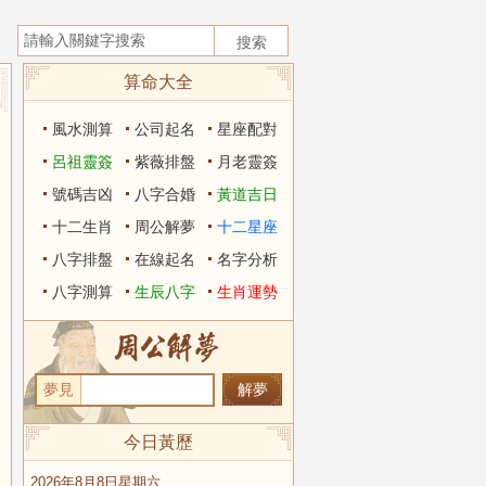
算命大全
風水測算
公司起名
星座配對
呂祖靈簽
紫薇排盤
月老靈簽
號碼吉凶
八字合婚
黃道吉日
十二生肖
周公解夢
十二星座
八字排盤
在線起名
名字分析
八字測算
生辰八字
生肖運勢
夢見
今日黃歷
2026年8月8日星期六