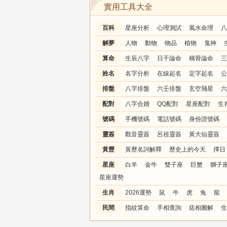
實用工具大全
百科
星座分析
心理測試
風水命理
八
解夢
人物
動物
物品
植物
鬼神
算命
生辰八字
日干論命
稱骨論命
三
姓名
名字分析
在線起名
定字起名
公
排盤
八字排盤
六壬排盤
玄空飛星
六
配對
八字合婚
QQ配對
星座配對
生
號碼
手機號碼
電話號碼
身份證號碼
靈簽
觀音靈簽
呂祖靈簽
黃大仙靈簽
黃歷
黃歷名詞解釋
歷史上的今天
擇日
星座
白羊
金牛
雙子座
巨蟹
獅子
星座運勢
生肖
2026運勢
鼠
牛
虎
兔
龍
民間
指紋算命
手相查詢
痣相圖解
生