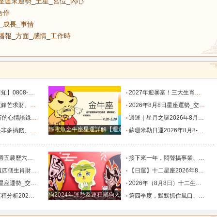
星座週末運勢_土星_宮位_內心
合作
感_成長_事情
播報_方面_感情_工作時
目標有差距時，越是要克己隱忍_內心_藍姐_狀態
2027年迎暴富！三大生肖錦鯉附體，迎事業愛情巔峰_屬狗_朋友_謙讓
星座！富貴纏身_合作_機會_獅子座
2026年8月8日星座運勢_交易_管理_合作
說到心坎上了_夢想_繁星點點_人生
週運｜星月之謎2026年8月8日-8月14日十二星座一週展望_日全食_火星_人生
靜電魚金牛座星運詳解【週運2024年12月9日-12月15日】
星座！衣食無憂_防範_全是坑_財運
蘇珊米勒日運2026年8月8-9日十二星座週末運勢_土星_宮位_內心
肖排名榜。_工作_池池_感情
接下來一年，悶聲搞事業、家底越來越厚的四大星座！財源滾滾_機會_計劃_百萬財富
全程暢通收獲滿堂吉祥財富_財氣_龍人
【日運】十二星座2026年8月8日運勢播報_方面_感情_工作時
勢_交易_管理_合作
2026年（8月8日）十二生肖運勢播報_感情_事業_朋友
狗2024年運勢及運程屬狗人2024運勢好嗎
8.8_靈感_成長_事情
第四季度，默默抓住風口、收入節節走高的四大星座！越攢越富_機會_能量_直覺