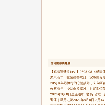
你可能感興趣的
【感情運勢提前知】0808-0814
未來兩年，收斂鋒芒求財、家境慢慢變
20句今年最流行的心情語錄，句句正
未來兩年，少是非多搞錢、財富悄悄暴
2026年8月8日星座運勢_交易_管理_
週運｜星月之謎2026年8月8日-8月