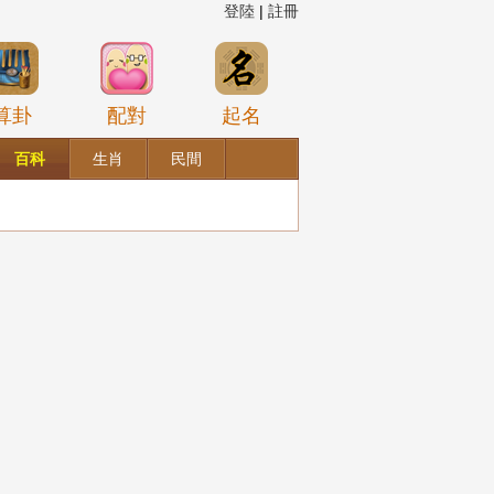
登陸
|
註冊
算卦
配對
起名
百科
生肖
民間