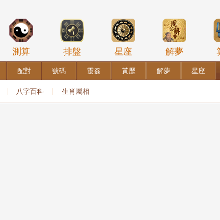
測算
排盤
星座
解夢
配對
號碼
靈簽
黃歷
解夢
星座
八字百科
生肖屬相