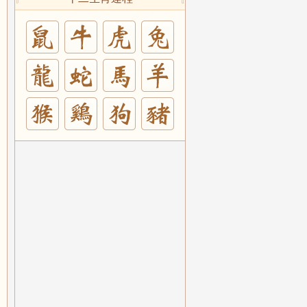
兔
羊
豬