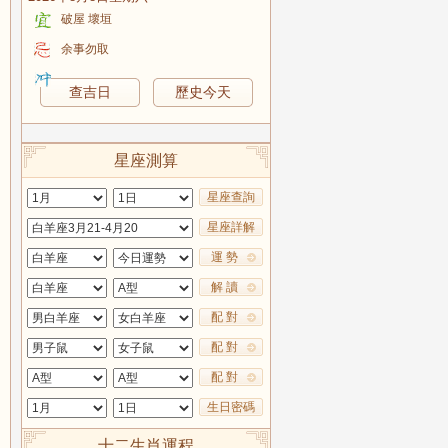
破屋 壞垣
余事勿取
查吉日
歷史今天
星座測算
星座查詢
星座詳解
運 勢
解 讀
配 對
配 對
配 對
生日密碼
十二生肖運程