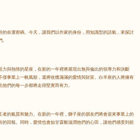
特的命運密碼。今天，讓我們以作家的身份，用知識型的語氣，來探討
們。
活力與熱情的星座，在新的一年裡將展現出無與倫比的領導力和決斷
不僅事業上一帆風順，還將收獲滿滿的愛情與財富。白羊座的人將擁有
此他們的每一步都將走得堅實而有力。
王者的氣質和魅力。在新的一年裡，獅子座的朋友們將會迎來事業上的
有的回報。同時，愛情也會如甘霖般滋潤他們的心田，讓他們感受到前