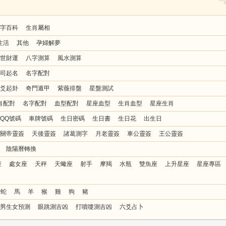
字百科
生肖屬相
生活
其他
孕婦解夢
世財運
八字測算
風水測算
司起名
名字配對
爻起卦
奇門遁甲
紫薇排盤
星盤測試
肖配對
名字配對
血型配對
星座血型
生肖血型
星座生肖
QQ號碼
車牌號碼
生日密碼
生日書
生日花
出生日
關帝靈簽
天後靈簽
諸葛測字
月老靈簽
車公靈簽
王公靈簽
陰陽曆轉換
座
處女座
天秤
天蠍座
射手
摩羯
水瓶
雙魚座
上升星座
星座專區
蛇
馬
羊
猴
雞
狗
豬
男生女預測
眼跳測吉凶
打噴嚏測吉凶
六爻占卜