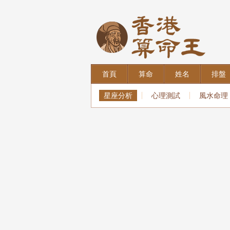
首頁
算命
姓名
排盤
星座分析
心理測試
風水命理