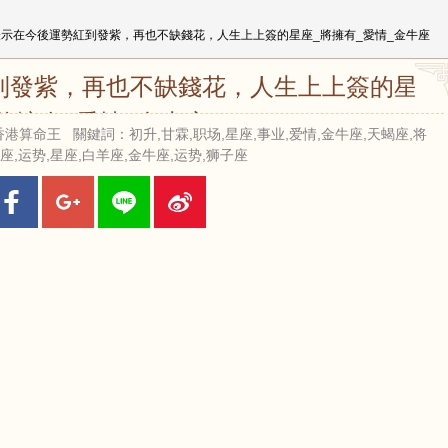
表示在今後運勢紅到發紫，再也不缺錢花，人生上上簽的星座_將擁有_愛情_金牛座
到發紫，再也不缺錢花，人生上上簽的星座
_將擁有_愛情_金牛座
 來源：香港算命王 關鍵詞：初升,甘霖,职场,星座,事业,爱情,金牛座,天蝎座,将
座,运势,星座,白羊座,金牛座,运势,狮子座