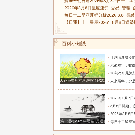
蘇珊米勒日運2026年8月8-9日十二
2026年8月8日星座運勢_交易_管理_
每日十二星座運程分析2026.8.8_靈
【日運】十二星座2026年8月8日運勢
百科小知識
【感情運勢提前知】0808-0814感情運勢：在自己的能力和現實
未來兩年，收斂鋒芒求財、家境慢慢變好的四大
20句今年最流行的心情語錄，句句正能量，
Alex巨蟹座本週運勢詳解2024.12.23-12.29
未來兩年，少是非多搞錢、財富悄悄暴漲的四大
2026年8月7日週五農歷六月廿五好運生
8月8日開始，這四個生肖財運穩步上行，財路
2026年8月8日星座運
第一運程2025年屬豬1月運程解析
每日十二星座運程分析2026.