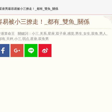
大星座男最容易被小三撩走！_都有_雙魚_關係
容易被小三撩走！_都有_雙魚_關係
來源：香港算命王 關鍵詞：小三,关系,星座,双子座,感觉,男生,女生,双鱼,男人,
都有,天秤,小三,弱点,星座,双鱼男