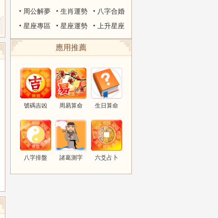
周公解夢
生肖運勢
八字合婚
星座專區
星座運勢
上升星座
應用推薦
號碼吉凶
周易算命
生日算命
八字排盤
諸葛測字
六爻占卜