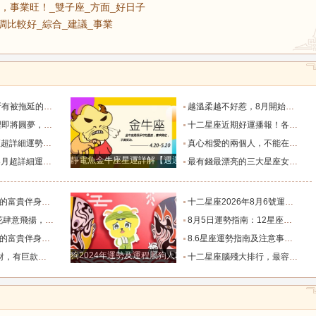
，事業旺！_雙子座_方面_好日子
調比較好_綜合_建議_事業
半年加速到賬_收入_工作_資金規劃
越溫柔越不好惹，8月開始鴻運當頭的四大星座女！_女生_金牛女_好運
翻倍漲的星座_金牛座_成功_獅子座
十二星座近期好運播報！各星座專屬喜事來臨_生活_感情_貴人
作事業愛情達到新階段_生活_獅子座_宇宙
真心相愛的兩個人，不能在一起，分手後相處的最好方式是什麽？_獅子座_星座_愛情
靜電魚金牛座星運詳解【週運2024年12月9日-12月15日】
析！_感情_時間段_機會
最有錢最漂亮的三大星座女，一個公主命，一個鳳凰命，一個富婆命_女生_帶著_獅子座
事業旺！_雙子座_方面_好日子
十二星座2026年8月6號運勢：保持低調比較好_綜合_建議_事業
到愛的4個星座_愛情_天蠍座_魅力
8月5日運勢指南：12星座今天該咋個整？_朋友_水瓶_處女
事業旺！_雙子座_方面_好日子
8.6星座運勢指南及注意事項（上）_有利的_未來的_方向
狗2024年運勢及運程屬狗人2024運勢好嗎
大生肖_屬豬_財運_資產
十二星座腦殘大排行，最容易爽約的星座排名_天蠍座_獅子座_因為