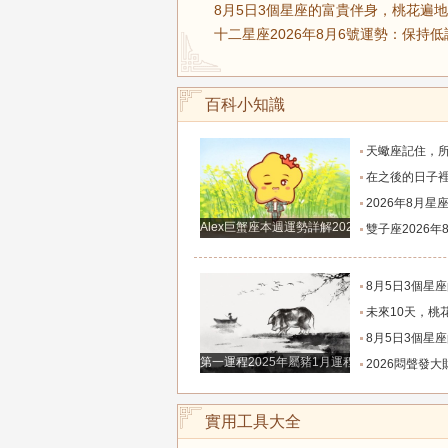
8月5日3個星座的富貴伴身，桃花遍地
十二星座2026年8月6號運勢：保持低
百科小知識
天蠍座記住，所有被拖延的財富機遇，都會在下
在之後的日子裡即將圓夢，財運順事業順，財富
2026年8月星座超詳細運勢！日食季帶來全新開始，工
Alex巨蟹座本週運勢詳解2024.12.23-12.29
雙子座2026年8月超詳細運勢解
8月5日3個星座的富貴伴身，桃花遍地，
未來10天，桃花肆意飛揚，邂逅良人，轉角遇
8月5日3個星座的富貴伴身，桃花遍地，
第一運程2025年屬豬1月運程解析
2026悶聲發大財，有巨款到賬的三
實用工具大全