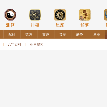
測算
排盤
星座
解夢
配對
號碼
靈簽
黃歷
解夢
星座
八字百科
生肖屬相