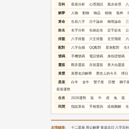
百科
星座分析
心理測試
風水命理
八
解夢
人物
動物
物品
植物
鬼神
算命
生辰八字
日干論命
稱骨論命
三
姓名
名字分析
在線起名
定字起名
公
排盤
八字排盤
六壬排盤
玄空飛星
六
配對
八字合婚
QQ配對
星座配對
生
號碼
手機號碼
電話號碼
身份證號碼
靈簽
觀音靈簽
呂祖靈簽
黃大仙靈簽
黃歷
黃歷名詞解釋
歷史上的今天
擇日
星座
白羊
金牛
雙子座
巨蟹
獅子
星座運勢
生肖
2026運勢
鼠
牛
虎
兔
龍
民間
指紋算命
手相查詢
痣相圖解
生
友情鏈接:
十二星座
周公解夢
黃道吉日
八字百科