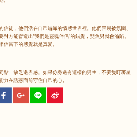
動。
鼠
牛
虎
的信徒，他們活在自己編織的情感世界裡。他們容易被氛圍、
要對方能營造出“我們是靈魂伴侶”的錯覺，雙魚男就會淪陷。
龍
蛇
馬
相信當下的感覺就是真愛。
猴
雞
狗
同點：缺乏邊界感。如果你身邊有這樣的男生，不要隻盯著星
能力在誘惑面前守住自己的心。