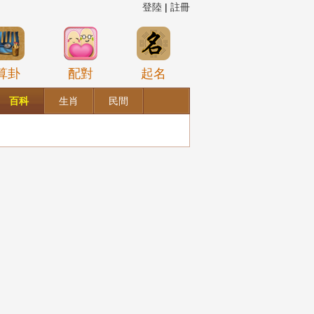
登陸
|
註冊
算卦
配對
起名
百科
生肖
民間