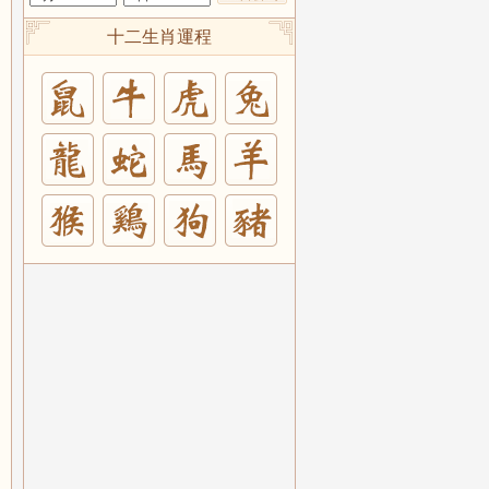
十二生肖運程
兔
羊
豬