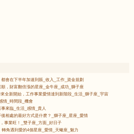
都會在下半年加速到賬_收入_工作_資金規劃
順，財富翻倍漲的星座_金牛座_成功_獅子座
帶來全新開始，工作事業愛情達到新階段_生活_獅子座_宇宙
感情_時間段_機會
事來臨_生活_感情_貴人
後相處的最好方式是什麽？_獅子座_星座_愛情
，事業旺！_雙子座_方面_好日子
，轉角遇到愛的4個星座_愛情_天蠍座_魅力