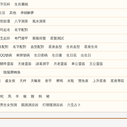
字百科
生肖屬相
生活
其他
孕婦解夢
世財運
八字測算
風水測算
司起名
名字配對
爻起卦
奇門遁甲
紫薇排盤
星盤測試
肖配對
名字配對
血型配對
星座血型
生肖血型
星座生肖
QQ號碼
車牌號碼
生日密碼
生日書
生日花
出生日
關帝靈簽
天後靈簽
諸葛測字
月老靈簽
車公靈簽
王公靈簽
陰陽曆轉換
座
處女座
天秤
天蠍座
射手
摩羯
水瓶
雙魚座
上升星座
星座專區
蛇
馬
羊
猴
雞
狗
豬
男生女預測
眼跳測吉凶
打噴嚏測吉凶
六爻占卜