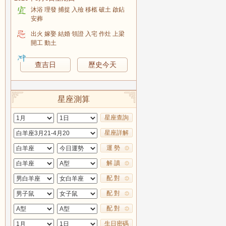
沐浴 理發 捕捉 入殮 移柩 破土 啟鉆
安葬
出火 嫁娶 結婚 領證 入宅 作灶 上梁
開工 動土
查吉日
歷史今天
星座測算
星座查詢
星座詳解
運 勢
解 讀
配 對
配 對
配 對
生日密碼