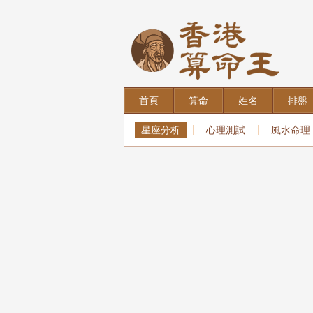
首頁
算命
姓名
排盤
星座分析
心理測試
風水命理