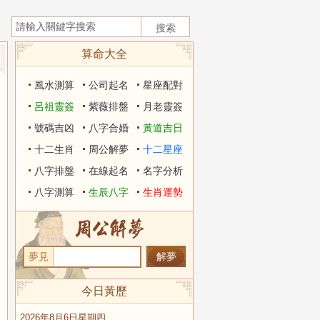
算命大全
風水測算
公司起名
星座配對
呂祖靈簽
紫薇排盤
月老靈簽
號碼吉凶
八字合婚
黃道吉日
十二生肖
周公解夢
十二星座
八字排盤
在線起名
名字分析
八字測算
生辰八字
生肖運勢
夢見
今日黃歷
2026年8月6日星期四