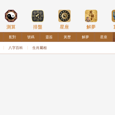
測算
排盤
星座
解夢
配對
號碼
靈簽
黃歷
解夢
星座
八字百科
生肖屬相