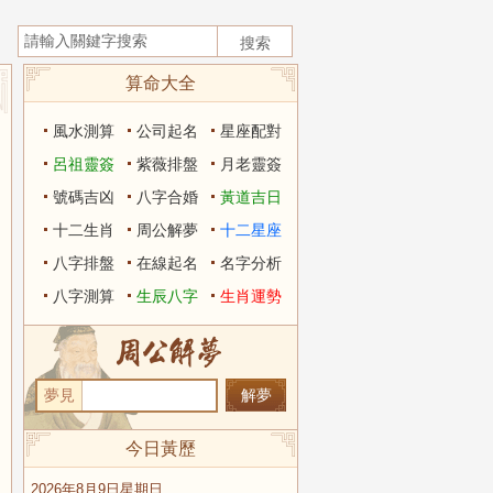
算命大全
風水測算
公司起名
星座配對
呂祖靈簽
紫薇排盤
月老靈簽
號碼吉凶
八字合婚
黃道吉日
十二生肖
周公解夢
十二星座
八字排盤
在線起名
名字分析
八字測算
生辰八字
生肖運勢
夢見
今日黃歷
2026年8月9日星期日