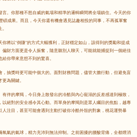
發言。你那種不怒自威的氣場和精準的邏輯瞬間將全場鎮住。今天的你
鼠
牛
虎
獲豐碩成果。而且，今天你還有機會遇見誌趣相投的同事，不再孤軍奮
上。
龍
蛇
馬
天你將以“倒賺”的方式大幅獲利，正財穩定如山，該得到的獎勵和提成
。偏財方面更是令人振奮，隨意聽別人聊天，可能就能捕捉到一個絕佳
猴
雞
狗
也給你帶來意想不到的驚喜。
會，抽獎時更可能中個大的。面對財務問題，儘管大膽行動，但避免盲
才更為關鍵。
。有伴的摩羯，今日身上散發出的冷酷與內心寵溺的反差感達到極致，
，以絕對的安全感令其心動。而單身的摩羯則是眾人矚目的焦點，越專
引人注目，甚至可能會遇到主動打破你冷酷外殼的對象，桃花運勢暴
滿氧氣的氣球，精力充沛到無法抑制。之前困擾的腰酸背痛，全都煙消