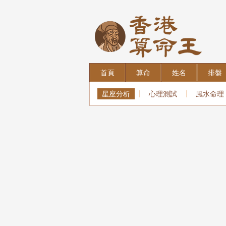
首頁
算命
姓名
排盤
星座分析
心理測試
風水命理