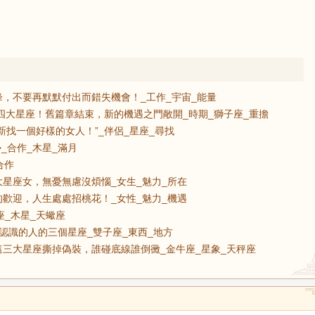
，不要再默默付出而錯失機會！_工作_宇宙_能量
的四大星座！舊篇章結束，新的機遇之門敞開_時期_獅子座_重擔
新找一個好樣的女人！”_伴侶_星座_尋找
_合作_木星_滿月
合作
星座女，無憂無慮沒煩惱_女生_魅力_所在
歡迎，人生處處招桃花！_女性_魅力_機遇
座_木星_天蠍座
認識的人的三個星座_雙子座_東西_地方
三大星座撕掉偽裝，誰碰底線誰倒黴_金牛座_星象_天秤座