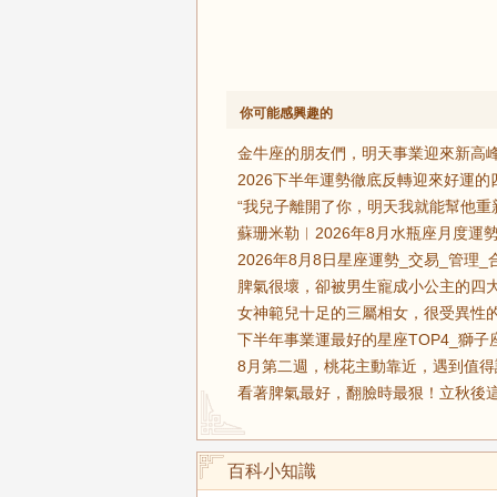
你可能感興趣的
金牛座的朋友們，明天事業迎來新高峰
2026下半年運勢徹底反轉迎來好運
“我兒子離開了你，明天我就能幫他重
蘇珊米勒︱2026年8月水瓶座月度運勢
2026年8月8日星座運勢_交易_管理_
脾氣很壞，卻被男生寵成小公主的四大
女神範兒十足的三屬相女，很受異性的
下半年事業運最好的星座TOP4_獅子
8月第二週，桃花主動靠近，遇到值得
看著脾氣最好，翻臉時最狠！立秋後這
百科小知識