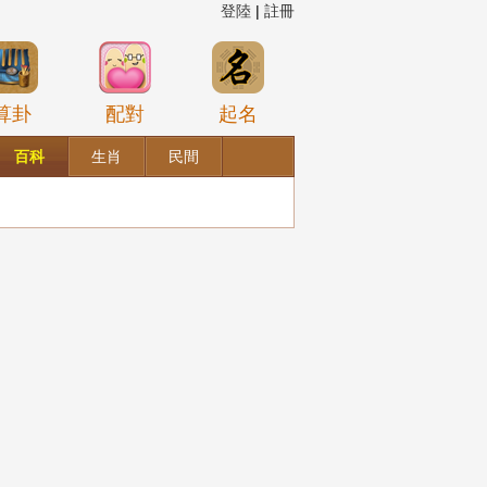
登陸
|
註冊
算卦
配對
起名
百科
生肖
民間