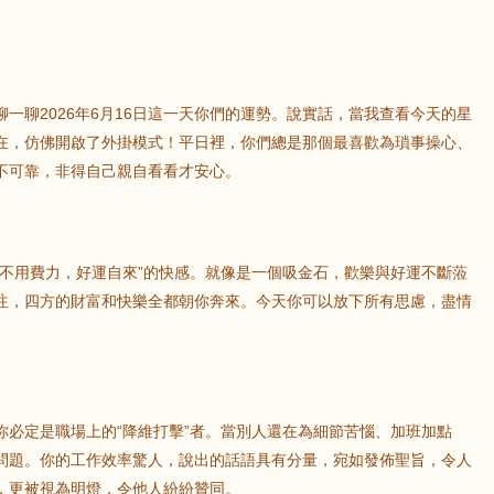
一聊2026年6月16日這一天你們的運勢。說實話，當我查看今天的星
在，仿佛開啟了外掛模式！平日裡，你們總是那個最喜歡為瑣事操心、
不可靠，非得自己親自看看才安心。
“不用費力，好運自來”的快感。就像是一個吸金石，歡樂與好運不斷蒞
注，四方的財富和快樂全都朝你奔來。今天你可以放下所有思慮，盡情
你必定是職場上的“降維打擊”者。當別人還在為細節苦惱、加班加點
問題。你的工作效率驚人，說出的話語具有分量，宛如發佈聖旨，令人
，更被視為明燈，令他人紛紛贊同。