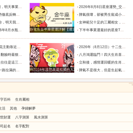
默付出而錯失機會！_工作_宇宙_能量
2026年8月8日星座運勢_交易_管理_合作
，新的機遇之門敞開_時期_獅子座_重擔
脾氣很壞，卻被男生寵成小公主的四大星座女，無憂無慮沒煩惱_女生_魅力_所在
樣的女人！”_伴侶_星座_尋找
女神範兒十足的三屬相女，很受異性的歡迎，人生處處招桃花！_女性_魅力_機遇
靜電魚金牛座星運詳解【週運2024年12月9日-12月15日】
度運勢_合作_木星_滿月
下半年事業運最好的星座TOP4_獅子座_木星_天蠍座
的三個星座_雙子座_東西_地方
2026年（8月12日）十二生肖最棒運勢播報_龍的_財富_方面
，誰碰底線誰倒黴_金牛座_星象_天秤座
八月鴻運臨門！四大生肖喜事紮堆來襲，下半年一路順風順水到底_避雷_要點_合作
也懂得借助團隊_水瓶_協作_一個人
立秋後，感情運回暖的生肖TOP3_單身_放平_申金
狗2024年運勢及運程屬狗人2024運勢好嗎
全年順風順水少坎坷_合作_人脈_事業
脾氣不是很大，但是生起氣來很難哄的五大星座女_女性_情緒_給予
字百科
生肖屬相
生活
其他
孕婦解夢
世財運
八字測算
風水測算
司起名
名字配對