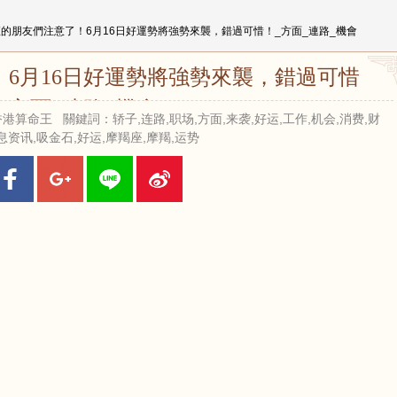
座的朋友們注意了！6月16日好運勢將強勢來襲，錯過可惜！_方面_連路_機會
6月16日好運勢將強勢來襲，錯過可惜！_
方面_連路_機會
來源：香港算命王 關鍵詞：轿子,连路,职场,方面,来袭,好运,工作,机会,消费,财
息资讯,吸金石,好运,摩羯座,摩羯,运势