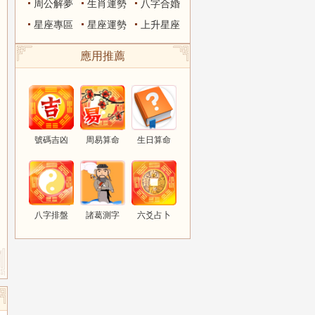
周公解夢
生肖運勢
八字合婚
星座專區
星座運勢
上升星座
應用推薦
號碼吉凶
周易算命
生日算命
八字排盤
諸葛測字
六爻占卜