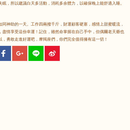
失眠，所以建議白天多活動，消耗多余體力，以確保晚上能舒適入睡。
言是如同神助的一天。工作四兩撥千斤，財運顧客硬塞，感情上甜蜜暖流，
，盡情享受這份幸運！記住，雖然命掌握在自己手中，但偶爾老天爺也
以，勇敢走進好運吧，摩羯座們，你們完全值得擁有這一切！