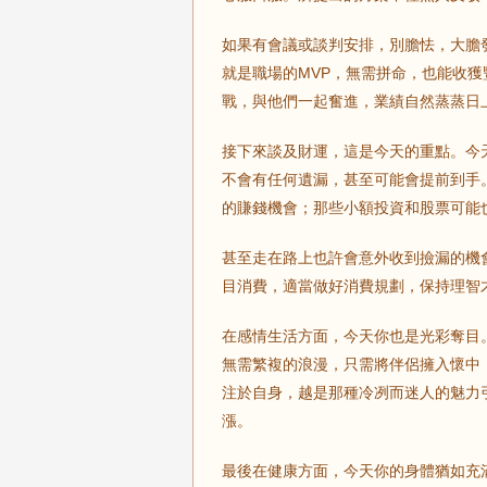
如果有會議或談判安排，別膽怯，大膽
就是職場的MVP，無需拼命，也能收
戰，與他們一起奮進，業績自然蒸蒸日
接下來談及財運，這是今天的重點。今
不會有任何遺漏，甚至可能會提前到手
的賺錢機會；那些小額投資和股票可能
甚至走在路上也許會意外收到撿漏的機
目消費，適當做好消費規劃，保持理智
在感情生活方面，今天你也是光彩奪目
無需繁複的浪漫，只需將伴侶擁入懷中
注於自身，越是那種冷冽而迷人的魅力
漲。
最後在健康方面，今天你的身體猶如充