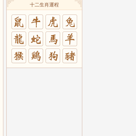
十二生肖運程
兔
羊
豬