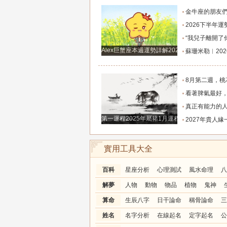
金牛座的朋友們，明天事業迎來新高峰，不要再默
2026下半年運勢徹底反轉迎來好運的四大星座！舊篇章結束
“我兒子離開了你，明天我就能幫他重新找一個好
Alex巨蟹座本週運勢詳解2024.12.23-12.29
蘇珊米勒︱2026年8月水瓶座月
8月第二週，桃花主動靠近，遇到值得認識的人
看著脾氣最好，翻臉時最狠！立秋後這三大星座撕掉偽裝
真正有能力的人往往是這三個星座，既能獨立完成
第一運程2025年屬豬1月運程解析
2027年貴人緣一路拉滿的三大生肖！處處有人幫扶，
實用工具大全
百科
星座分析
心理測試
風水命理
八
解夢
人物
動物
物品
植物
鬼神
算命
生辰八字
日干論命
稱骨論命
三
姓名
名字分析
在線起名
定字起名
公