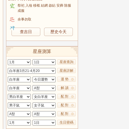
祭祀 入殮 移柩 結網 啟鉆 安葬 除服
成服
余事勿取
查吉日
歷史今天
星座測算
星座查詢
星座詳解
運 勢
解 讀
配 對
配 對
配 對
生日密碼