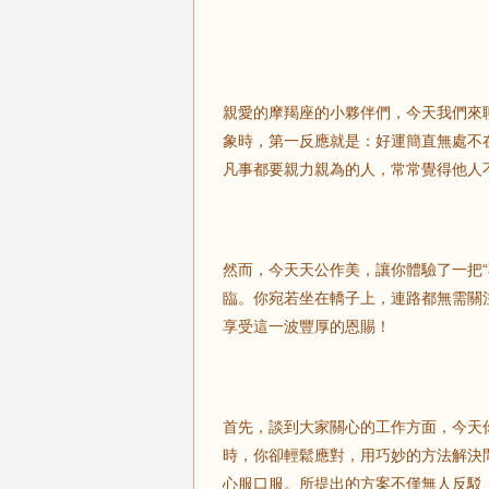
親愛的摩羯座的小夥伴們，今天我們來聊
象時，第一反應就是：好運簡直無處不
凡事都要親力親為的人，常常覺得他人
然而，今天天公作美，讓你體驗了一把
臨。你宛若坐在轎子上，連路都無需關
享受這一波豐厚的恩賜！
首先，談到大家關心的工作方面，今天
時，你卻輕鬆應對，用巧妙的方法解決
心服口服。所提出的方案不僅無人反駁