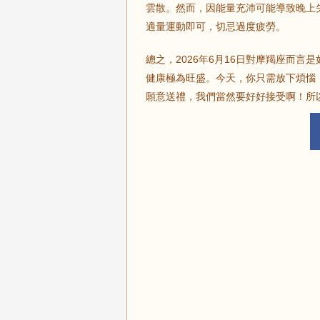
雲散。然而，因能量充沛可能導致晚上
適量運動即可，切忌過度疲勞。
總之，2026年6月16日對摩羯座而
健康極為旺盛。今天，你只需放下煩惱
願意送禮，我們當然要好好接受啊！所