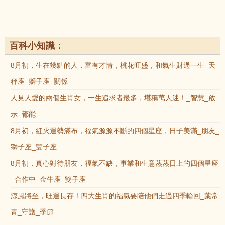
百科小知識：
8月初，生在幾點的人，富有才情，桃花旺盛，和氣生財過一生_天
秤座_獅子座_關係
人見人愛的兩個生肖女，一生追求者最多，堪稱萬人迷！_智慧_啟
示_都能
8月初，紅火運勢滿布，福氣源源不斷的四個星座，日子美滿_朋友_
獅子座_雙子座
8月初，真心對待朋友，福氣不缺，事業和生意蒸蒸日上的四個星座
_合作中_金牛座_雙子座
涼風將至，旺運長存！四大生肖的福氣要陪他們走過四季輪回_葉常
青_守護_季節