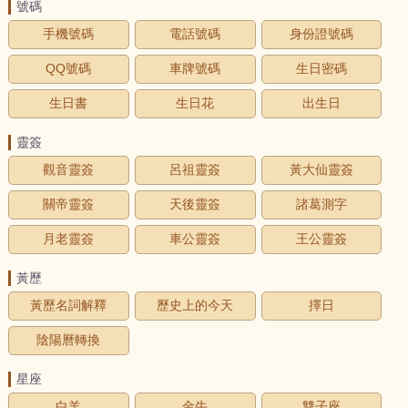
號碼
手機號碼
電話號碼
身份證號碼
QQ號碼
車牌號碼
生日密碼
生日書
生日花
出生日
靈簽
觀音靈簽
呂祖靈簽
黃大仙靈簽
關帝靈簽
天後靈簽
諸葛測字
月老靈簽
車公靈簽
王公靈簽
黃歷
黃歷名詞解釋
歷史上的今天
擇日
陰陽曆轉換
星座
白羊
金牛
雙子座