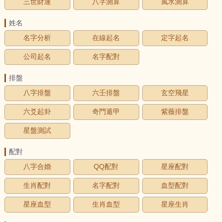
三世財運
八字測算
風水測算
姓名
名字分析
在線起名
定字起名
公司起名
名字配對
排盤
八字排盤
六壬排盤
玄空飛星
六爻起卦
奇門遁甲
紫薇排盤
星盤測試
配對
八字合婚
QQ配對
星座配對
生肖配對
名字配對
血型配對
星座血型
生肖血型
星座生肖