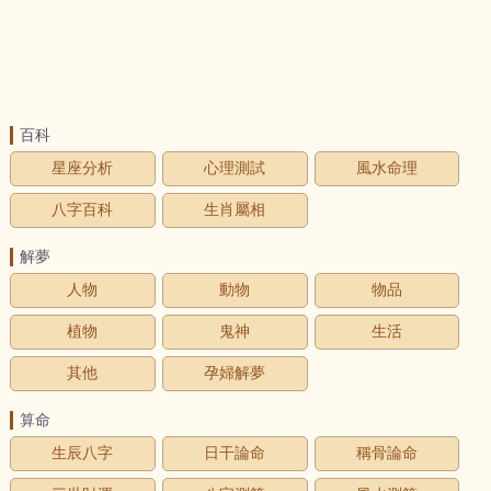
百科
星座分析
心理測試
風水命理
八字百科
生肖屬相
解夢
人物
動物
物品
植物
鬼神
生活
其他
孕婦解夢
算命
生辰八字
日干論命
稱骨論命