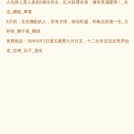
人生路上貴人多的2個生肖女，紅火財運在身，擁有美滿愛情！_生
活_總能_事業
8月初，生在幾點的人，富有才情，桃花旺盛，和氣生財過一生_天
秤座_獅子座_關係
黃歷新說：26年8月7日週五農歷六月廿五，十二生肖宜忌吉兇早知
道_吉神_日子_朋友