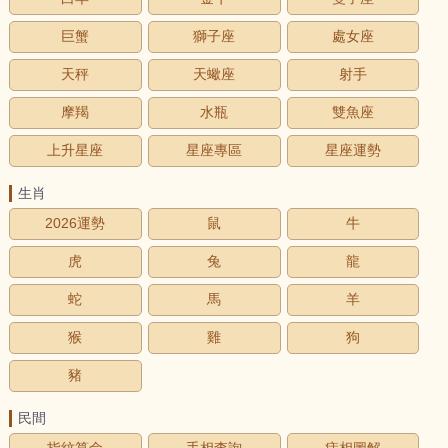
巨蟹
獅子座
處女座
天秤
天蠍座
射手
摩羯
水瓶
雙魚座
上升星座
星座專區
星座運勢
生肖
2026運勢
鼠
牛
虎
兔
龍
蛇
馬
羊
猴
雞
狗
豬
民間