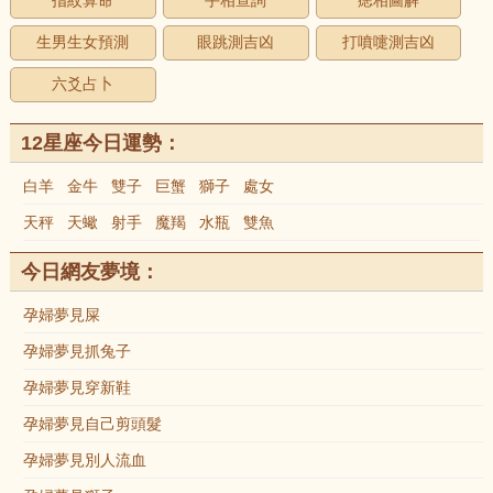
指紋算命
手相查詢
痣相圖解
生男生女預測
眼跳測吉凶
打噴嚏測吉凶
六爻占卜
12星座今日運勢：
白羊
金牛
雙子
巨蟹
獅子
處女
天秤
天蠍
射手
魔羯
水瓶
雙魚
今日網友夢境：
孕婦夢見屎
孕婦夢見抓兔子
孕婦夢見穿新鞋
孕婦夢見自己剪頭髮
孕婦夢見別人流血