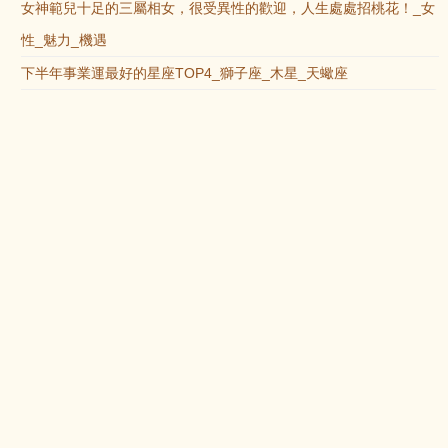
女神範兒十足的三屬相女，很受異性的歡迎，人生處處招桃花！_女
性_魅力_機遇
下半年事業運最好的星座TOP4_獅子座_木星_天蠍座