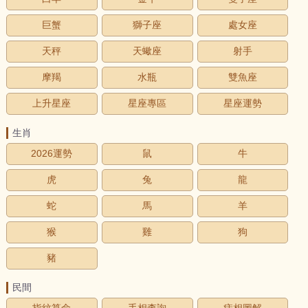
巨蟹
獅子座
處女座
天秤
天蠍座
射手
摩羯
水瓶
雙魚座
上升星座
星座專區
星座運勢
生肖
2026運勢
鼠
牛
虎
兔
龍
蛇
馬
羊
猴
雞
狗
豬
民間