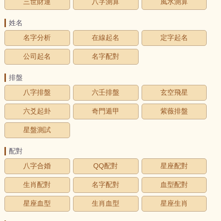
三世財運
八字測算
風水測算
姓名
名字分析
在線起名
定字起名
公司起名
名字配對
排盤
八字排盤
六壬排盤
玄空飛星
六爻起卦
奇門遁甲
紫薇排盤
星盤測試
配對
八字合婚
QQ配對
星座配對
生肖配對
名字配對
血型配對
星座血型
生肖血型
星座生肖