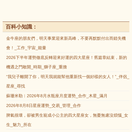
百科小知識：
金牛座的朋友們，明天事業迎來新高峰，不要再默默付出而錯失機
會！_工作_宇宙_能量
2026下半年運勢徹底反轉迎來好運的四大星座！舊篇章結束，新的
機遇之門敞開_時期_獅子座_重擔
“我兒子離開了你，明天我就能幫他重新找一個好樣的女人！”_伴侶_
星座_尋找
蘇珊米勒︱2026年8月水瓶座月度運勢_合作_木星_滿月
2026年8月8日星座運勢_交易_管理_合作
脾氣很壞，卻被男生寵成小公主的四大星座女，無憂無慮沒煩惱_女
生_魅力_所在