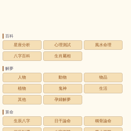
百科
星座分析
心理測試
風水命理
八字百科
生肖屬相
解夢
人物
動物
物品
植物
鬼神
生活
其他
孕婦解夢
算命
生辰八字
日干論命
稱骨論命