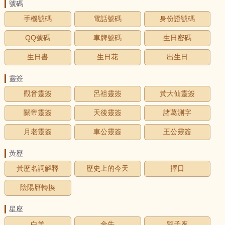
號碼
手機號碼
電話號碼
身份證號碼
QQ號碼
車牌號碼
生日密碼
生日書
生日花
出生日
靈簽
觀音靈簽
呂祖靈簽
黃大仙靈簽
關帝靈簽
天後靈簽
諸葛測字
月老靈簽
車公靈簽
王公靈簽
黃歷
黃歷名詞解釋
歷史上的今天
擇日
陰陽曆轉換
星座
白羊
金牛
雙子座