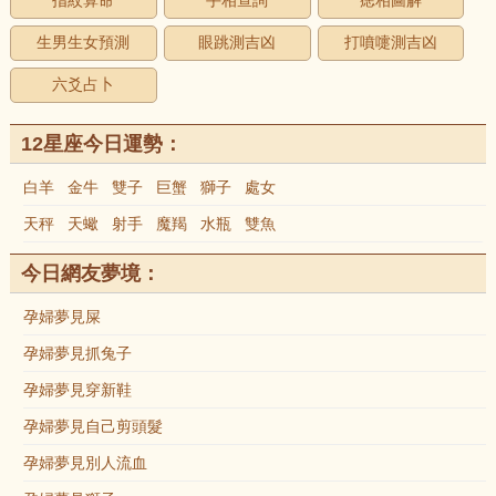
指紋算命
手相查詢
痣相圖解
生男生女預測
眼跳測吉凶
打噴嚏測吉凶
六爻占卜
12星座今日運勢：
白羊
金牛
雙子
巨蟹
獅子
處女
天秤
天蠍
射手
魔羯
水瓶
雙魚
今日網友夢境：
孕婦夢見屎
孕婦夢見抓兔子
孕婦夢見穿新鞋
孕婦夢見自己剪頭髮
孕婦夢見別人流血