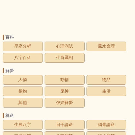
百科
星座分析
心理測試
風水命理
八字百科
生肖屬相
解夢
人物
動物
物品
植物
鬼神
生活
其他
孕婦解夢
算命
生辰八字
日干論命
稱骨論命