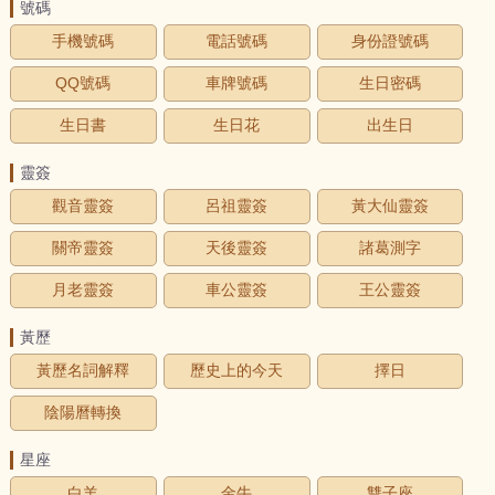
號碼
手機號碼
電話號碼
身份證號碼
QQ號碼
車牌號碼
生日密碼
生日書
生日花
出生日
靈簽
觀音靈簽
呂祖靈簽
黃大仙靈簽
關帝靈簽
天後靈簽
諸葛測字
月老靈簽
車公靈簽
王公靈簽
黃歷
黃歷名詞解釋
歷史上的今天
擇日
陰陽曆轉換
星座
白羊
金牛
雙子座