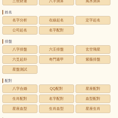
三世財運
八字測算
風水測算
姓名
名字分析
在線起名
定字起名
公司起名
名字配對
排盤
八字排盤
六壬排盤
玄空飛星
六爻起卦
奇門遁甲
紫薇排盤
星盤測試
配對
八字合婚
QQ配對
星座配對
生肖配對
名字配對
血型配對
星座血型
生肖血型
星座生肖