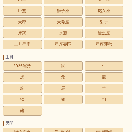
巨蟹
獅子座
處女座
天秤
天蠍座
射手
摩羯
水瓶
雙魚座
上升星座
星座專區
星座運勢
生肖
2026運勢
鼠
牛
虎
兔
龍
蛇
馬
羊
猴
雞
狗
豬
民間