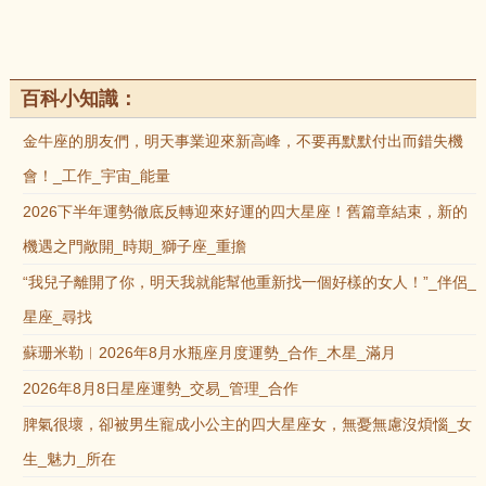
百科小知識：
金牛座的朋友們，明天事業迎來新高峰，不要再默默付出而錯失機
會！_工作_宇宙_能量
2026下半年運勢徹底反轉迎來好運的四大星座！舊篇章結束，新的
機遇之門敞開_時期_獅子座_重擔
“我兒子離開了你，明天我就能幫他重新找一個好樣的女人！”_伴侶_
星座_尋找
蘇珊米勒︱2026年8月水瓶座月度運勢_合作_木星_滿月
2026年8月8日星座運勢_交易_管理_合作
脾氣很壞，卻被男生寵成小公主的四大星座女，無憂無慮沒煩惱_女
生_魅力_所在