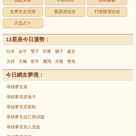
指紋算命
手相查詢
痣相圖解
生男生女預測
眼跳測吉凶
打噴嚏測吉凶
六爻占卜
12星座今日運勢：
白羊
金牛
雙子
巨蟹
獅子
處女
天秤
天蠍
射手
魔羯
水瓶
雙魚
今日網友夢境：
孕婦夢見屎
孕婦夢見抓兔子
孕婦夢見穿新鞋
孕婦夢見自己剪頭髮
孕婦夢見別人流血