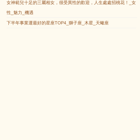
女神範兒十足的三屬相女，很受異性的歡迎，人生處處招桃花！_女
性_魅力_機遇
下半年事業運最好的星座TOP4_獅子座_木星_天蠍座