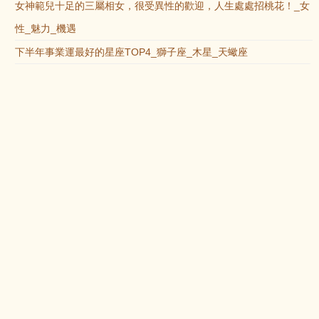
女神範兒十足的三屬相女，很受異性的歡迎，人生處處招桃花！_女
性_魅力_機遇
下半年事業運最好的星座TOP4_獅子座_木星_天蠍座