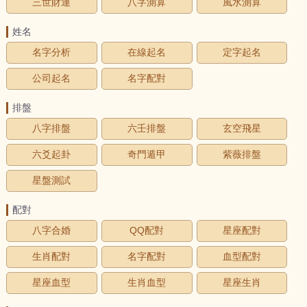
三世財運
八字測算
風水測算
姓名
名字分析
在線起名
定字起名
公司起名
名字配對
排盤
八字排盤
六壬排盤
玄空飛星
六爻起卦
奇門遁甲
紫薇排盤
星盤測試
配對
八字合婚
QQ配對
星座配對
生肖配對
名字配對
血型配對
星座血型
生肖血型
星座生肖