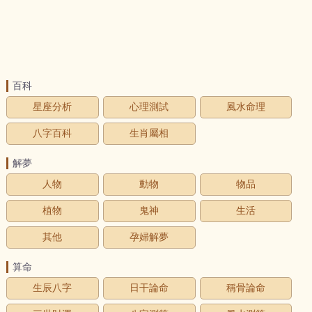
百科
星座分析
心理測試
風水命理
八字百科
生肖屬相
解夢
人物
動物
物品
植物
鬼神
生活
其他
孕婦解夢
算命
生辰八字
日干論命
稱骨論命