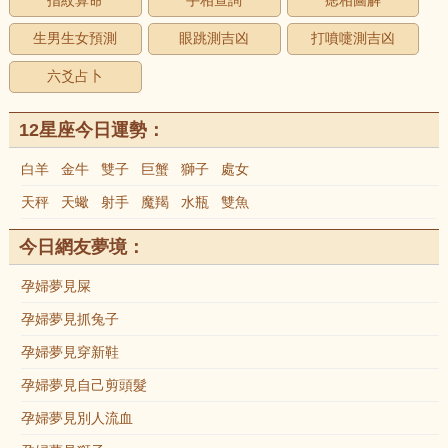
指紋算命
手相查詢
痣相圖解
生男生女預測
眼跳測吉凶
打噴嚏測吉凶
六爻占卜
12星座今日運勢：
白羊
金牛
雙子
巨蟹
獅子
處女
天秤
天蠍
射手
魔羯
水瓶
雙魚
今日網友夢境：
孕婦夢見屎
孕婦夢見抓兔子
孕婦夢見穿新鞋
孕婦夢見自己剪頭髮
孕婦夢見別人流血