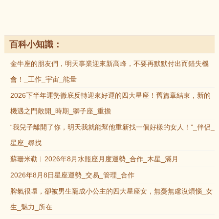
百科小知識：
金牛座的朋友們，明天事業迎來新高峰，不要再默默付出而錯失機
會！_工作_宇宙_能量
2026下半年運勢徹底反轉迎來好運的四大星座！舊篇章結束，新的
機遇之門敞開_時期_獅子座_重擔
“我兒子離開了你，明天我就能幫他重新找一個好樣的女人！”_伴侶_
星座_尋找
蘇珊米勒︱2026年8月水瓶座月度運勢_合作_木星_滿月
2026年8月8日星座運勢_交易_管理_合作
脾氣很壞，卻被男生寵成小公主的四大星座女，無憂無慮沒煩惱_女
生_魅力_所在