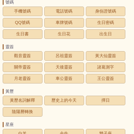
號碼
手機號碼
電話號碼
身份證號碼
QQ號碼
車牌號碼
生日密碼
生日書
生日花
出生日
靈簽
觀音靈簽
呂祖靈簽
黃大仙靈簽
關帝靈簽
天後靈簽
諸葛測字
月老靈簽
車公靈簽
王公靈簽
黃歷
黃歷名詞解釋
歷史上的今天
擇日
陰陽曆轉換
星座
白羊
金牛
雙子座