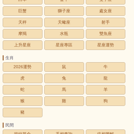
巨蟹
獅子座
處女座
天秤
天蠍座
射手
摩羯
水瓶
雙魚座
上升星座
星座專區
星座運勢
生肖
2026運勢
鼠
牛
虎
兔
龍
蛇
馬
羊
猴
雞
狗
豬
民間