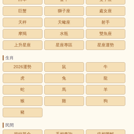
巨蟹
獅子座
處女座
天秤
天蠍座
射手
摩羯
水瓶
雙魚座
上升星座
星座專區
星座運勢
生肖
2026運勢
鼠
牛
虎
兔
龍
蛇
馬
羊
猴
雞
狗
豬
民間