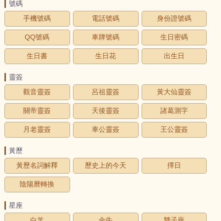
號碼
手機號碼
電話號碼
身份證號碼
QQ號碼
車牌號碼
生日密碼
生日書
生日花
出生日
靈簽
觀音靈簽
呂祖靈簽
黃大仙靈簽
關帝靈簽
天後靈簽
諸葛測字
月老靈簽
車公靈簽
王公靈簽
黃歷
黃歷名詞解釋
歷史上的今天
擇日
陰陽曆轉換
星座
白羊
金牛
雙子座