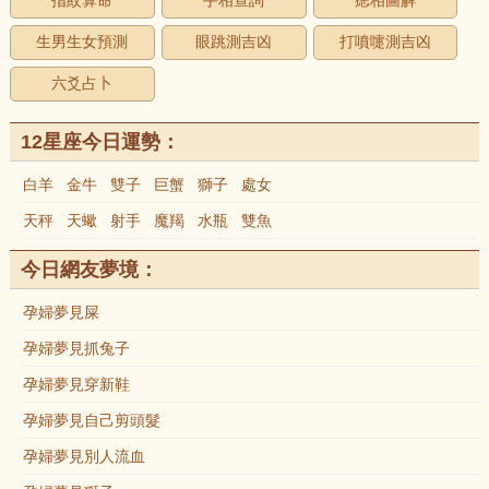
指紋算命
手相查詢
痣相圖解
生男生女預測
眼跳測吉凶
打噴嚏測吉凶
六爻占卜
12星座今日運勢：
白羊
金牛
雙子
巨蟹
獅子
處女
天秤
天蠍
射手
魔羯
水瓶
雙魚
今日網友夢境：
孕婦夢見屎
孕婦夢見抓兔子
孕婦夢見穿新鞋
孕婦夢見自己剪頭髮
孕婦夢見別人流血