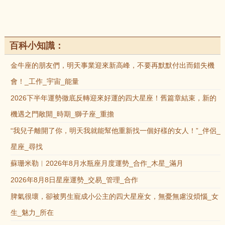
百科小知識：
金牛座的朋友們，明天事業迎來新高峰，不要再默默付出而錯失機
會！_工作_宇宙_能量
2026下半年運勢徹底反轉迎來好運的四大星座！舊篇章結束，新的
機遇之門敞開_時期_獅子座_重擔
“我兒子離開了你，明天我就能幫他重新找一個好樣的女人！”_伴侶_
星座_尋找
蘇珊米勒︱2026年8月水瓶座月度運勢_合作_木星_滿月
2026年8月8日星座運勢_交易_管理_合作
脾氣很壞，卻被男生寵成小公主的四大星座女，無憂無慮沒煩惱_女
生_魅力_所在