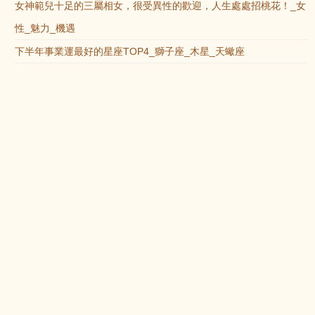
女神範兒十足的三屬相女，很受異性的歡迎，人生處處招桃花！_女
性_魅力_機遇
下半年事業運最好的星座TOP4_獅子座_木星_天蠍座