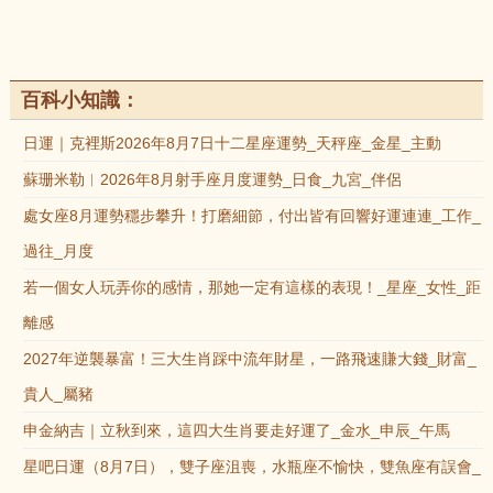
百科小知識：
日運｜克裡斯2026年8月7日十二星座運勢_天秤座_金星_主動
蘇珊米勒︱2026年8月射手座月度運勢_日食_九宮_伴侶
處女座8月運勢穩步攀升！打磨細節，付出皆有回響好運連連_工作_
過往_月度
若一個女人玩弄你的感情，那她一定有這樣的表現！_星座_女性_距
離感
2027年逆襲暴富！三大生肖踩中流年財星，一路飛速賺大錢_財富_
貴人_屬豬
申金納吉｜立秋到來，這四大生肖要走好運了_金水_申辰_午馬
星吧日運（8月7日），雙子座沮喪，水瓶座不愉快，雙魚座有誤會_