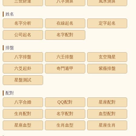
三世財運
八字測算
風水測算
姓名
名字分析
在線起名
定字起名
公司起名
名字配對
排盤
八字排盤
六壬排盤
玄空飛星
六爻起卦
奇門遁甲
紫薇排盤
星盤測試
配對
八字合婚
QQ配對
星座配對
生肖配對
名字配對
血型配對
星座血型
生肖血型
星座生肖