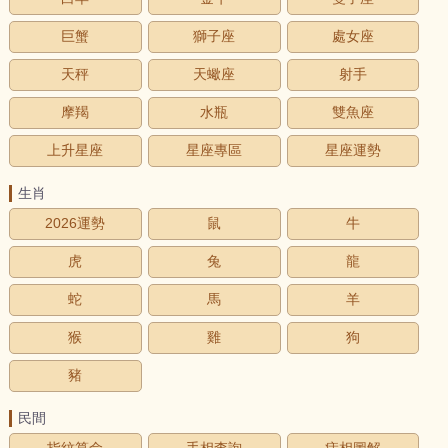
巨蟹
獅子座
處女座
天秤
天蠍座
射手
摩羯
水瓶
雙魚座
上升星座
星座專區
星座運勢
生肖
2026運勢
鼠
牛
虎
兔
龍
蛇
馬
羊
猴
雞
狗
豬
民間