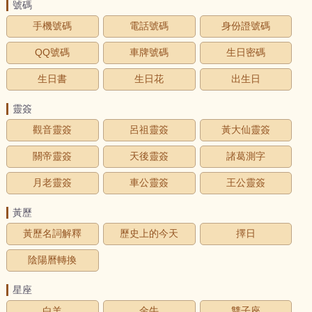
號碼
手機號碼
電話號碼
身份證號碼
QQ號碼
車牌號碼
生日密碼
生日書
生日花
出生日
靈簽
觀音靈簽
呂祖靈簽
黃大仙靈簽
關帝靈簽
天後靈簽
諸葛測字
月老靈簽
車公靈簽
王公靈簽
黃歷
黃歷名詞解釋
歷史上的今天
擇日
陰陽曆轉換
星座
白羊
金牛
雙子座