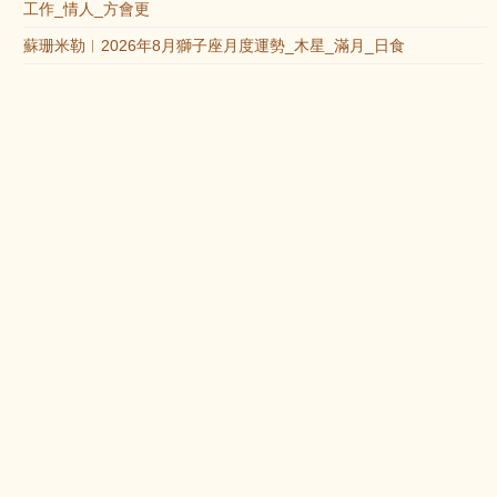
工作_情人_方會更
蘇珊米勒︱2026年8月獅子座月度運勢_木星_滿月_日食