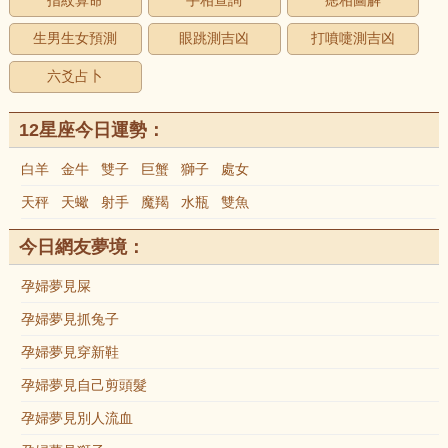
指紋算命
手相查詢
痣相圖解
生男生女預測
眼跳測吉凶
打噴嚏測吉凶
六爻占卜
12星座今日運勢：
白羊
金牛
雙子
巨蟹
獅子
處女
天秤
天蠍
射手
魔羯
水瓶
雙魚
今日網友夢境：
孕婦夢見屎
孕婦夢見抓兔子
孕婦夢見穿新鞋
孕婦夢見自己剪頭髮
孕婦夢見別人流血