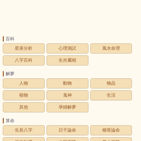
百科
星座分析
心理測試
風水命理
八字百科
生肖屬相
解夢
人物
動物
物品
植物
鬼神
生活
其他
孕婦解夢
算命
生辰八字
日干論命
稱骨論命