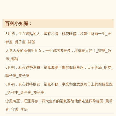
百科小知識：
8月初，生在幾點的人，富有才情，桃花旺盛，和氣生財過一生_天
秤座_獅子座_關係
人見人愛的兩個生肖女，一生追求者最多，堪稱萬人迷！_智慧_啟
示_都能
8月初，紅火運勢滿布，福氣源源不斷的四個星座，日子美滿_朋友_
獅子座_雙子座
8月初，真心對待朋友，福氣不缺，事業和生意蒸蒸日上的四個星座
_合作中_金牛座_雙子座
涼風將至，旺運長存！四大生肖的福氣要陪他們走過四季輪回_葉常
青_守護_季節