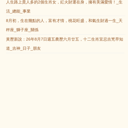
人生路上貴人多的2個生肖女，紅火財運在身，擁有美滿愛情！_生
活_總能_事業
8月初，生在幾點的人，富有才情，桃花旺盛，和氣生財過一生_天
秤座_獅子座_關係
黃歷新說：26年8月7日週五農歷六月廿五，十二生肖宜忌吉兇早知
道_吉神_日子_朋友