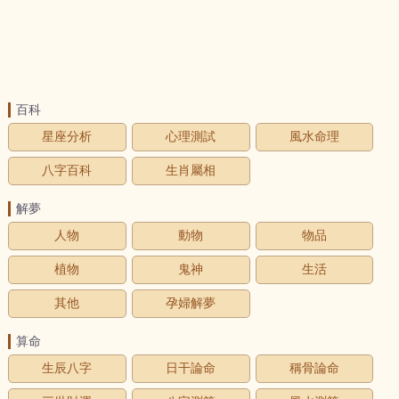
百科
星座分析
心理測試
風水命理
八字百科
生肖屬相
解夢
人物
動物
物品
植物
鬼神
生活
其他
孕婦解夢
算命
生辰八字
日干論命
稱骨論命