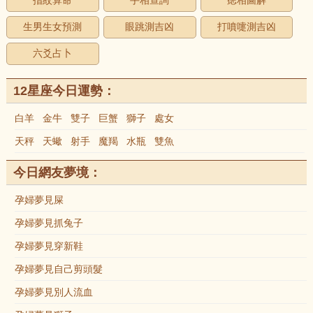
指紋算命
手相查詢
痣相圖解
生男生女預測
眼跳測吉凶
打噴嚏測吉凶
六爻占卜
12星座今日運勢：
白羊
金牛
雙子
巨蟹
獅子
處女
天秤
天蠍
射手
魔羯
水瓶
雙魚
今日網友夢境：
孕婦夢見屎
孕婦夢見抓兔子
孕婦夢見穿新鞋
孕婦夢見自己剪頭髮
孕婦夢見別人流血