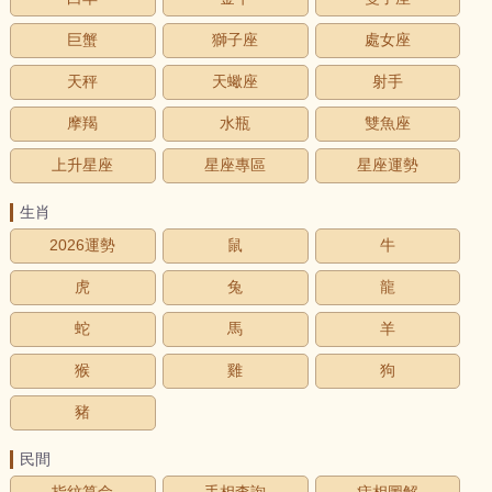
巨蟹
獅子座
處女座
天秤
天蠍座
射手
摩羯
水瓶
雙魚座
上升星座
星座專區
星座運勢
生肖
2026運勢
鼠
牛
虎
兔
龍
蛇
馬
羊
猴
雞
狗
豬
民間