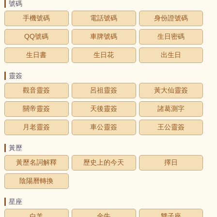
號碼
手機號碼
電話號碼
身份證號碼
QQ號碼
車牌號碼
生日密碼
生日書
生日花
出生日
靈簽
觀音靈簽
呂祖靈簽
黃大仙靈簽
關帝靈簽
天後靈簽
諸葛測字
月老靈簽
車公靈簽
王公靈簽
黃歷
黃歷名詞解釋
歷史上的今天
擇日
陰陽曆轉換
星座
白羊
金牛
雙子座