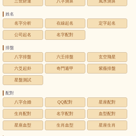
三世財運
八字測算
風水測算
姓名
名字分析
在線起名
定字起名
公司起名
名字配對
排盤
八字排盤
六壬排盤
玄空飛星
六爻起卦
奇門遁甲
紫薇排盤
星盤測試
配對
八字合婚
QQ配對
星座配對
生肖配對
名字配對
血型配對
星座血型
生肖血型
星座生肖