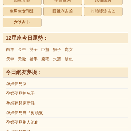
指紋算命
手相查詢
痣相圖解
生男生女預測
眼跳測吉凶
打噴嚏測吉凶
六爻占卜
12星座今日運勢：
白羊
金牛
雙子
巨蟹
獅子
處女
天秤
天蠍
射手
魔羯
水瓶
雙魚
今日網友夢境：
孕婦夢見屎
孕婦夢見抓兔子
孕婦夢見穿新鞋
孕婦夢見自己剪頭髮
孕婦夢見別人流血