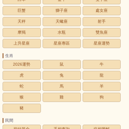
巨蟹
獅子座
處女座
天秤
天蠍座
射手
摩羯
水瓶
雙魚座
上升星座
星座專區
星座運勢
生肖
2026運勢
鼠
牛
虎
兔
龍
蛇
馬
羊
猴
雞
狗
豬
民間