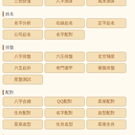
三世財運
八字測算
風水測算
姓名
名字分析
在線起名
定字起名
公司起名
名字配對
排盤
八字排盤
六壬排盤
玄空飛星
六爻起卦
奇門遁甲
紫薇排盤
星盤測試
配對
八字合婚
QQ配對
星座配對
生肖配對
名字配對
血型配對
星座血型
生肖血型
星座生肖