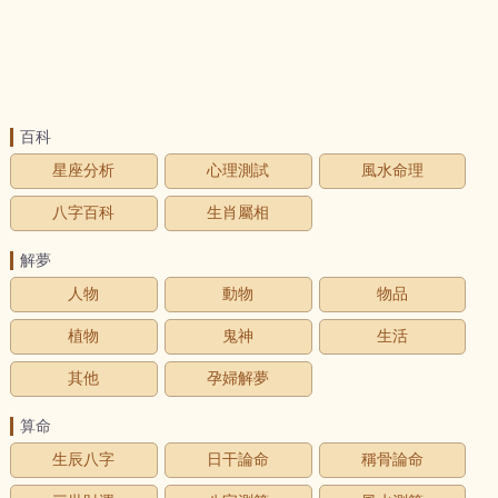
百科
星座分析
心理測試
風水命理
八字百科
生肖屬相
解夢
人物
動物
物品
植物
鬼神
生活
其他
孕婦解夢
算命
生辰八字
日干論命
稱骨論命