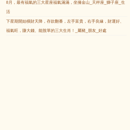
8月，最有福氣的三大星座福氣滿滿，坐擁金山_天秤座_獅子座_生
活
下星期開始橫財天降，存款翻番，左手富貴，右手良緣，財運好、
福氣旺，賺大錢、能脫單的三大生肖！_屬豬_朋友_好處