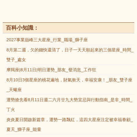
百科小知識：
2027事業巔峰三大星座_行業_職場_獅子座
8月第二週，欠的錢快還清了，日子一天天順起來的三個星座_時間_
雙子_處女
摩羯座|8月11日|明日運勢_朋友_發消息_工作狂
8月10日3個星座的桃花遍地，財氣衝天，幸福安康！_朋友_雙子座
_天蠍座
運勢搶先看8月11日週二六月廿九大勢宜忌與行動指南_是非_時間_
丁火
炎炎夏日開啟新篇章，運勢一路飄紅，這四大星座注定被幸福眷顧_
夏天_獅子座_能量