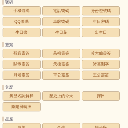
號碼
手機號碼
電話號碼
身份證號碼
QQ號碼
車牌號碼
生日密碼
生日書
生日花
出生日
靈簽
觀音靈簽
呂祖靈簽
黃大仙靈簽
關帝靈簽
天後靈簽
諸葛測字
月老靈簽
車公靈簽
王公靈簽
黃歷
黃歷名詞解釋
歷史上的今天
擇日
陰陽曆轉換
星座
白羊
金牛
雙子座