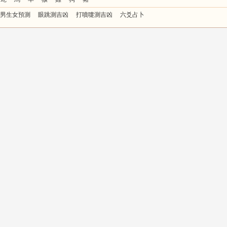
男生女預測
眼跳測吉凶
打噴嚏測吉凶
六爻占卜