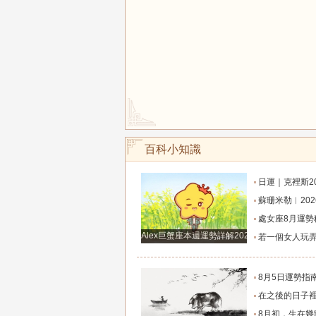
百科小知識
日運｜克裡斯2026年8月7日十二星
蘇珊米勒︱2026年8月射手座月
處女座8月運勢穩步攀升！打磨細節，付出皆有
Alex巨蟹座本週運勢詳解2024.12.23-12.29
若一個女人玩弄你的感情，那她一定有這
8月5日運勢指南：12星座今天該咋
在之後的日子裡7天運勢上升，橫財滾滾入門，從小
8月初，生在幾點的人，富有才情，桃花旺盛，和氣