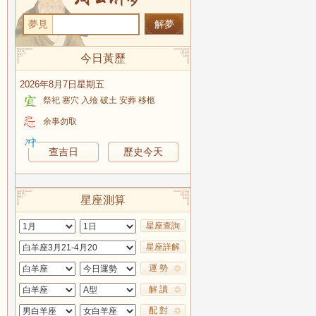
夢見
今日黃歷
2026年8月7日星期五
祭祀 塞穴 入殮 破土 安葬 移柩
余事勿取
查吉日
歷史今天
星座測算
星座查詢
星座詳解
運 勢
解 讀
配 對