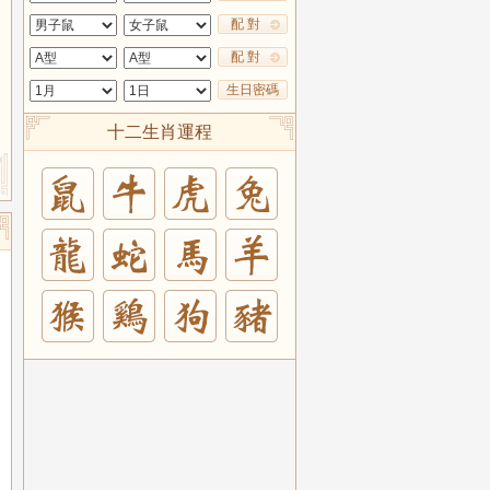
配 對
配 對
生日密碼
十二生肖運程
兔
羊
豬