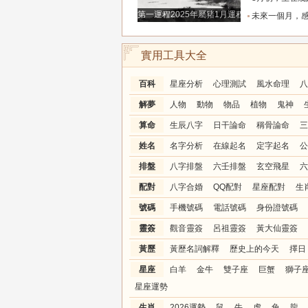
第一運程2025年屬豬1月運程解析
未來一個月，感情升溫明顯的三個星座，
實用工具大全
百科
星座分析
心理測試
風水命理
八
解夢
人物
動物
物品
植物
鬼神
算命
生辰八字
日干論命
稱骨論命
三
姓名
名字分析
在線起名
定字起名
公
排盤
八字排盤
六壬排盤
玄空飛星
六
配對
八字合婚
QQ配對
星座配對
生
號碼
手機號碼
電話號碼
身份證號碼
靈簽
觀音靈簽
呂祖靈簽
黃大仙靈簽
黃歷
黃歷名詞解釋
歷史上的今天
擇日
星座
白羊
金牛
雙子座
巨蟹
獅子
星座運勢
生肖
2026運勢
鼠
牛
虎
兔
龍