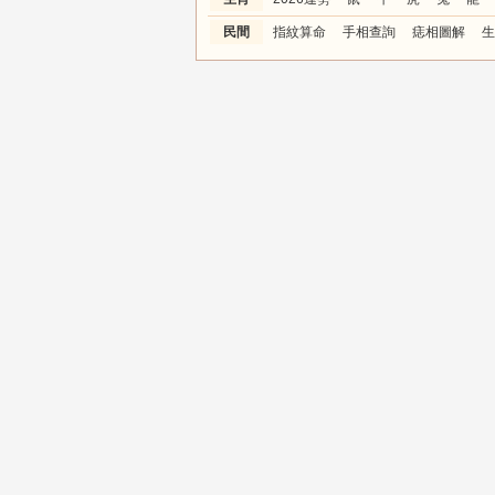
民間
指紋算命
手相查詢
痣相圖解
生