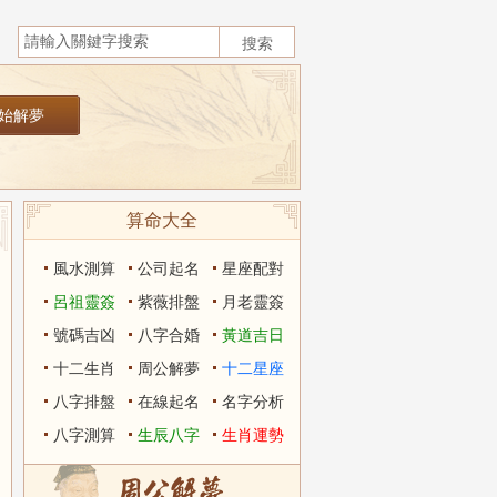
算命大全
風水測算
公司起名
星座配對
呂祖靈簽
紫薇排盤
月老靈簽
號碼吉凶
八字合婚
黃道吉日
十二生肖
周公解夢
十二星座
八字排盤
在線起名
名字分析
八字測算
生辰八字
生肖運勢