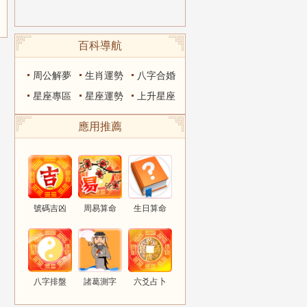
百科導航
周公解夢
生肖運勢
八字合婚
星座專區
星座運勢
上升星座
應用推薦
號碼吉凶
周易算命
生日算命
八字排盤
諸葛測字
六爻占卜