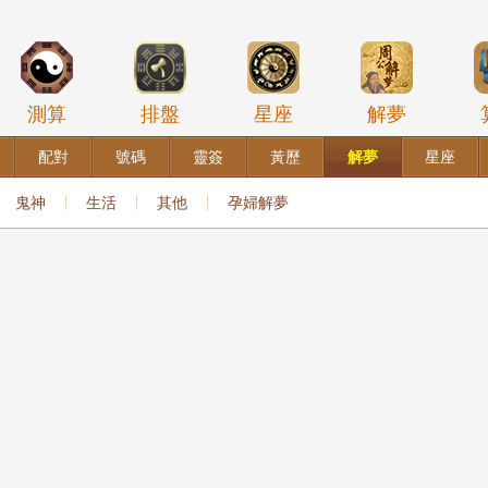
測算
排盤
星座
解夢
配對
號碼
靈簽
黃歷
解夢
星座
鬼神
生活
其他
孕婦解夢