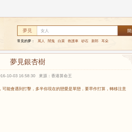
夢見
常見的夢：
罵人
鬧鬼
白菜
救護車
砂石
新郎
耳朵
夢見銀杏樹
16-10-03 16:58:30 來源：香港算命王
，可能會遇到打擊，多半你現在的戀愛是單戀，要早作打算，轉移注意