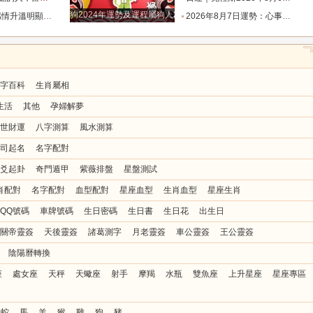
狗2024年運勢及運程屬狗人2024運勢好嗎
值得的人靠近_時間_雙魚_反應
2026年8月7日運勢：心事懸在半空最是疲憊，今天迷霧散去，所有人都能接住生活給出的明確答復_事情_層面_關係
字百科
生肖屬相
生活
其他
孕婦解夢
世財運
八字測算
風水測算
司起名
名字配對
爻起卦
奇門遁甲
紫薇排盤
星盤測試
肖配對
名字配對
血型配對
星座血型
生肖血型
星座生肖
QQ號碼
車牌號碼
生日密碼
生日書
生日花
出生日
關帝靈簽
天後靈簽
諸葛測字
月老靈簽
車公靈簽
王公靈簽
陰陽曆轉換
座
處女座
天秤
天蠍座
射手
摩羯
水瓶
雙魚座
上升星座
星座專區
蛇
馬
羊
猴
雞
狗
豬