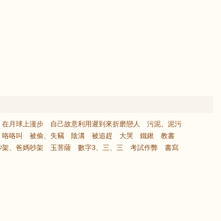
在月球上漫步
自己故意利用遲到來折磨戀人
污泥、泥污
咯咯叫
被偷、失竊
陰溝
被追趕
大哭
鐵鍬
教書
吵架、爸媽吵架
玉菩薩
數字3、三、三
考試作弊
書寫