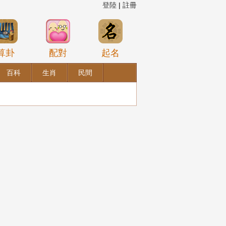
登陸
|
註冊
算卦
配對
起名
百科
生肖
民間