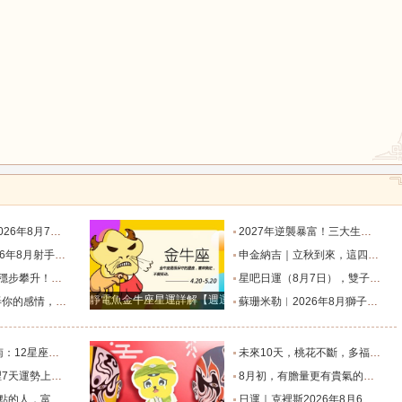
鼠
牛
虎
龍
蛇
馬
座運勢_天秤座_金星_主動
2027年逆襲暴富！三大生肖踩中流年財星，一路飛速賺大錢_財富_貴人_屬豬
猴
雞
狗
度運勢_日食_九宮_伴侶
申金納吉｜立秋到來，這四大生肖要走好運了_金水_申辰_午馬
回響好運連連_工作_過往_月度
星吧日運（8月7日），雙子座沮喪，水瓶座不愉快，雙魚座有誤會_工作_情人_方會更
靜電魚金牛座星運詳解【週運2024年12月9日-12月15日】
樣的表現！_星座_女性_距離感
蘇珊米勒︱2026年8月獅子座月度運勢_木星_滿月_日食
個整？_朋友_水瓶_處女
未來10天，桃花不斷，多福多運，遇見甜蜜愛情的幾個星座_金牛座_雙子座_家庭
是福星的星座_生活_在未來_好運
8月初，有膽量更有貴氣的四個星座，能成為事業王者，生意興隆_初將_天蠍座_朋友
生財過一生_天秤座_獅子座_關係
日運｜克裡斯2026年8月6日十二星座運勢_處理_對方_主動