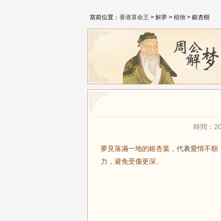
當前位置：
香港算命王
>
解夢
>
植物
> 銀杏樹
時間：20
夢見落滿一地的銀杏葉，代
表
愛情不順
力，避免受傷更深。