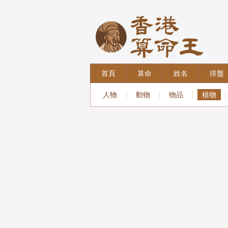
首頁
算命
姓名
排盤
人物
動物
物品
植物