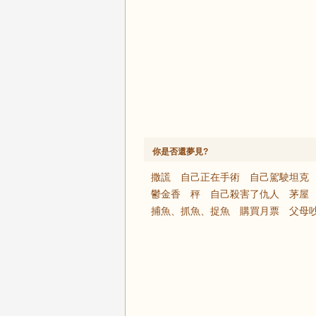
你是否還夢見?
撒謊
自己正在手術
自己駕駛坦克
鬱金香
秤
自己殺害了仇人
茅屋
捕魚、抓魚、捉魚
購買月票
父母