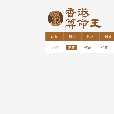
首頁
算命
姓名
排盤
人物
動物
物品
植物