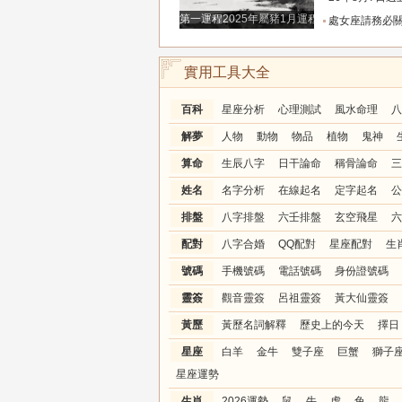
第一運程2025年屬豬1月運程解析
處女座請務必關注！明天別再自我委屈，趕走爛桃
實用工具大全
百科
星座分析
心理測試
風水命理
八
解夢
人物
動物
物品
植物
鬼神
算命
生辰八字
日干論命
稱骨論命
三
姓名
名字分析
在線起名
定字起名
公
排盤
八字排盤
六壬排盤
玄空飛星
六
配對
八字合婚
QQ配對
星座配對
生
號碼
手機號碼
電話號碼
身份證號碼
靈簽
觀音靈簽
呂祖靈簽
黃大仙靈簽
黃歷
黃歷名詞解釋
歷史上的今天
擇日
星座
白羊
金牛
雙子座
巨蟹
獅子
星座運勢
生肖
2026運勢
鼠
牛
虎
兔
龍