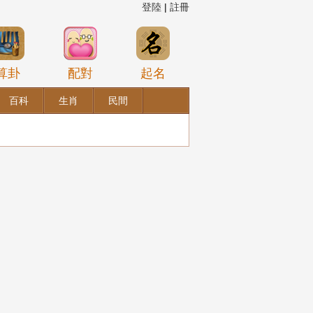
登陸
|
註冊
算卦
配對
起名
百科
生肖
民間