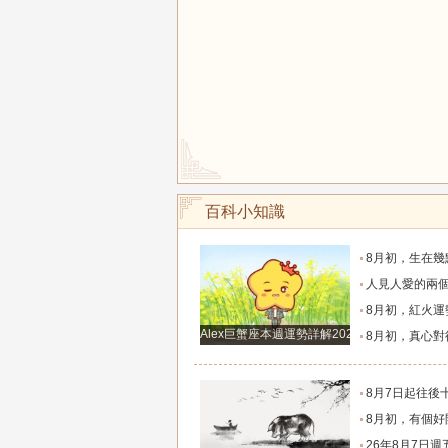
百科小知識
8月初，生在幾點的人，富有才情，桃花旺盛，和氣
人見人愛的兩個生肖女，一生追求者最多，
8月初，紅火運勢滿布，福氣源源不斷的四個星座
Alex巨蟹座本週運勢詳解2024.12.23-12.29
8月初，真心對待朋友，福氣不缺，事業和生意蒸蒸日
8月7日起往後十天，這幾大生肖財神安穩落座，聚財納
8月初，有個好開局，事業賺錢多，升職快，福氣指數高
26年8月7日週五農歷六月廿五十二生肖運勢