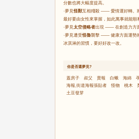
分數也將大幅度提高。
·夢見
怪獸
互相殘殺 —— 愛情運好轉
最好要由女性來掌握，如此萬事就能順
·夢見
太空侵略者
出現 —— 在創造力
·夢見遭受
怪魯
襲擊 —— 健康方面運
冰淇淋的習慣，要好好改一改。
你是否還夢見?
蓋房子
叔父
賣報
白蛾
海綿
海報,街道海報張貼者
怪物
桃木
土豆發芽