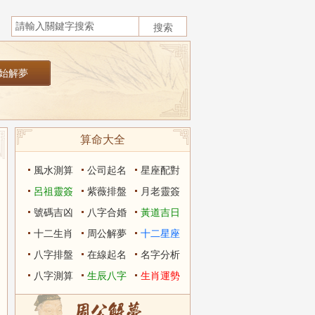
算命大全
風水測算
公司起名
星座配對
呂祖靈簽
紫薇排盤
月老靈簽
號碼吉凶
八字合婚
黃道吉日
十二生肖
周公解夢
十二星座
八字排盤
在線起名
名字分析
八字測算
生辰八字
生肖運勢