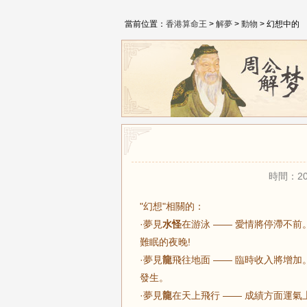
當前位置：
香港算命王
>
解夢
>
動物
> 幻想中的
時間：20
"幻想"相關的：
·夢見
水怪
在游泳 —— 愛情將停滯不
難眠的夜晚!
·夢見
龍
飛往地面 —— 臨時收入將增
發生。
·夢見
龍
在天上飛行 —— 成績方面運