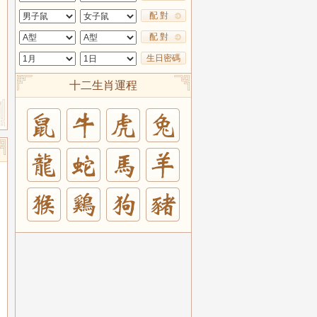
配 對
配 對
生日密碼
十二生肖運程
兔
羊
豬