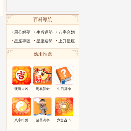
百科導航
周公解夢
生肖運勢
八字合婚
星座專區
星座運勢
上升星座
應用推薦
號碼吉凶
周易算命
生日算命
八字排盤
諸葛測字
六爻占卜