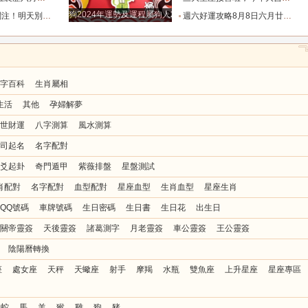
狗2024年運勢及運程屬狗人2024運勢好嗎
花和破財的陰霾！_宇宙_機會_方也會
週六好運攻略8月8日六月廿六，十二生肖運勢及注意事項_調和_衣飾_事務
字百科
生肖屬相
生活
其他
孕婦解夢
世財運
八字測算
風水測算
司起名
名字配對
爻起卦
奇門遁甲
紫薇排盤
星盤測試
肖配對
名字配對
血型配對
星座血型
生肖血型
星座生肖
QQ號碼
車牌號碼
生日密碼
生日書
生日花
出生日
關帝靈簽
天後靈簽
諸葛測字
月老靈簽
車公靈簽
王公靈簽
陰陽曆轉換
座
處女座
天秤
天蠍座
射手
摩羯
水瓶
雙魚座
上升星座
星座專區
蛇
馬
羊
猴
雞
狗
豬