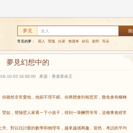
夢見
常見的夢：
罵人
鬧鬼
白菜
救護車
砂石
新郎
耳朵
夢見幻想中的
16-10-03 16:58:00 來源：香港算命王
前。你雖然非常愛他，他卻不理不睬。你將體會到相思苦，難免會有輾轉
加。譬如，替隔壁人家看一下小孩子，得到一筆酬勞等等，這種事會經常
氣上升。對以往討厭的數學和物理等，越來越感興趣。當然，考試的平均