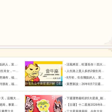
鼠
牛
虎
龍
蛇
馬
生財過一生_天秤座_獅子座_關係
涼風將至，旺運長存！四大生肖的福氣要陪他們走過四季輪回_葉常青_守護_季節
猴
雞
狗
堪稱萬人迷！_智慧_啟示_都能
人生路上貴人多的2個生肖女，紅火財運在身，擁有美滿愛情！_生活_總能_事業
，日子美滿_朋友_獅子座_雙子座
8月初，生在幾點的人，富有才情，桃花旺盛，和氣生財過一生_天秤座_獅子座_關係
靜電魚金牛座星運詳解【週運2024年12月9日-12月15日】
上的四個星座_合作中_金牛座_雙子座
黃歷新說：26年8月7日週五農歷六月廿五，十二生肖宜忌吉兇早知道_吉神_日子_朋友
福家底日漸變得厚實富足_池池_財運_時間
下週運勢最旺的5大星座_能量_木星_獅子座
的4個星座_財運亨通_獅子座_天蠍座
【日運】十二星座2026年8月8日運勢播報_方面_感情_工作時
及注意事項_工作_話說_生活
三大星座接喜啦，今年大吉大利，財氣逼人，榮華富貴擋不住。_天蠍座_財富_智慧