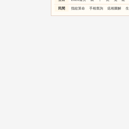
民間
指紋算命
手相查詢
痣相圖解
生