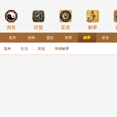
測算
排盤
星座
解夢
配對
號碼
靈簽
黃歷
解夢
星座
鬼神
生活
其他
孕婦解夢