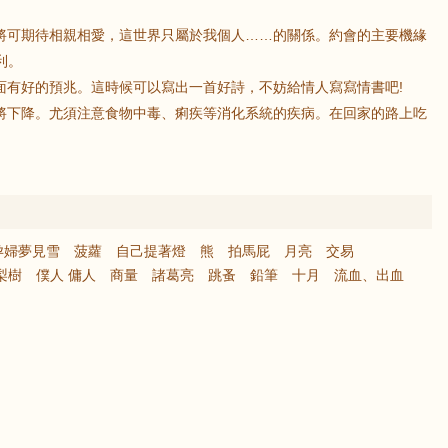
。將可期待相親相愛，這世界只屬於我個人……的關係。約會的主要機緣
利。
方面有好的預兆。這時候可以寫出一首好詩，不妨給情人寫寫情書吧!
勢將下降。尤須注意食物中毒、痢疾等消化系統的疾病。在回家的路上吃
孕婦夢見雪
菠蘿
自己提著燈
熊
拍馬屁
月亮
交易
梨樹
僕人 傭人
商量
諸葛亮
跳蚤
鉛筆
十月
流血、出血