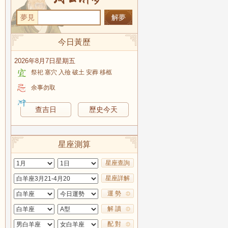
夢見
今日黃歷
2026年8月7日星期五
祭祀 塞穴 入殮 破土 安葬 移柩
余事勿取
查吉日
歷史今天
星座測算
星座查詢
星座詳解
運 勢
解 讀
配 對