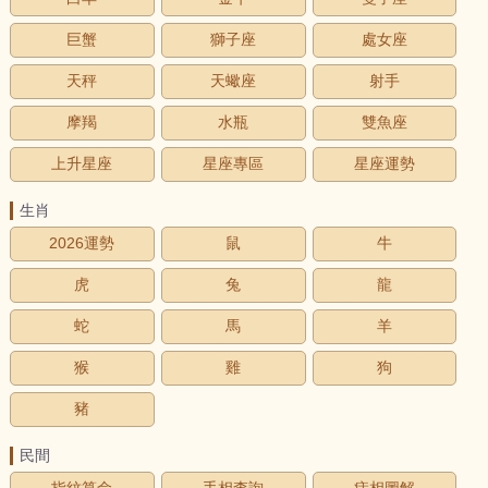
巨蟹
獅子座
處女座
天秤
天蠍座
射手
摩羯
水瓶
雙魚座
上升星座
星座專區
星座運勢
生肖
2026運勢
鼠
牛
虎
兔
龍
蛇
馬
羊
猴
雞
狗
豬
民間