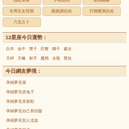
指紋算命
手相查詢
痣相圖解
生男生女預測
眼跳測吉凶
打噴嚏測吉凶
六爻占卜
12星座今日運勢：
白羊
金牛
雙子
巨蟹
獅子
處女
天秤
天蠍
射手
魔羯
水瓶
雙魚
今日網友夢境：
孕婦夢見屎
孕婦夢見抓兔子
孕婦夢見穿新鞋
孕婦夢見自己剪頭髮
孕婦夢見別人流血