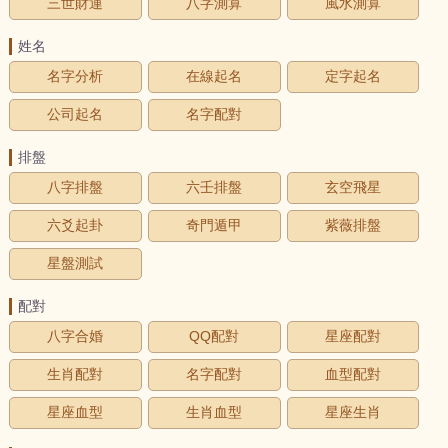
三世財運
八字測算
風水測算
姓名
名字分析
在線起名
定字起名
公司起名
名字配對
排盤
八字排盤
六壬排盤
玄空飛星
六爻起卦
奇門遁甲
紫薇排盤
星盤測試
配對
八字合婚
QQ配對
星座配對
生肖配對
名字配對
血型配對
星座血型
生肖血型
星座生肖