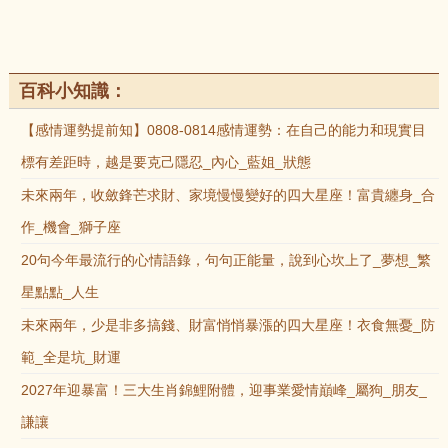
百科小知識：
【感情運勢提前知】0808-0814感情運勢：在自己的能力和現實目
標有差距時，越是要克己隱忍_內心_藍姐_狀態
未來兩年，收斂鋒芒求財、家境慢慢變好的四大星座！富貴纏身_合
作_機會_獅子座
20句今年最流行的心情語錄，句句正能量，說到心坎上了_夢想_繁
星點點_人生
未來兩年，少是非多搞錢、財富悄悄暴漲的四大星座！衣食無憂_防
範_全是坑_財運
2027年迎暴富！三大生肖錦鯉附體，迎事業愛情巔峰_屬狗_朋友_
謙讓