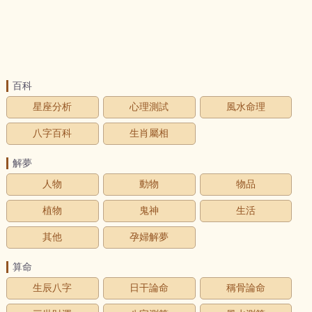
百科
星座分析
心理測試
風水命理
八字百科
生肖屬相
解夢
人物
動物
物品
植物
鬼神
生活
其他
孕婦解夢
算命
生辰八字
日干論命
稱骨論命