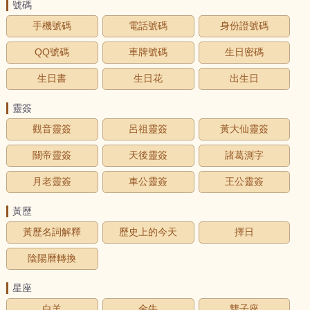
號碼
手機號碼
電話號碼
身份證號碼
QQ號碼
車牌號碼
生日密碼
生日書
生日花
出生日
靈簽
觀音靈簽
呂祖靈簽
黃大仙靈簽
關帝靈簽
天後靈簽
諸葛測字
月老靈簽
車公靈簽
王公靈簽
黃歷
黃歷名詞解釋
歷史上的今天
擇日
陰陽曆轉換
星座
白羊
金牛
雙子座