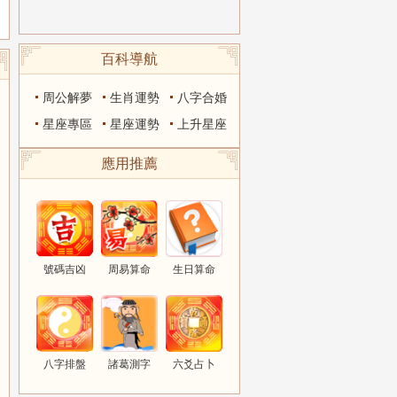
百科導航
周公解夢
生肖運勢
八字合婚
星座專區
星座運勢
上升星座
應用推薦
號碼吉凶
周易算命
生日算命
八字排盤
諸葛測字
六爻占卜