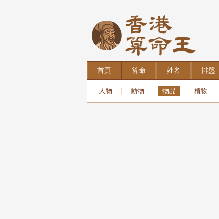
首頁
算命
姓名
排盤
人物
動物
物品
植物