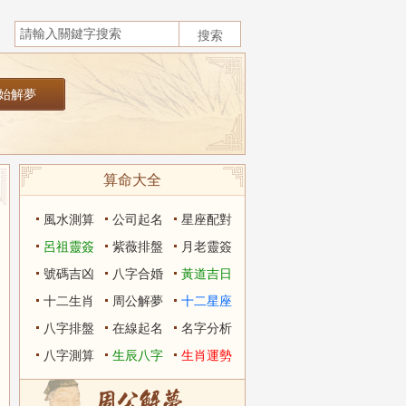
算命大全
風水測算
公司起名
星座配對
呂祖靈簽
紫薇排盤
月老靈簽
號碼吉凶
八字合婚
黃道吉日
十二生肖
周公解夢
十二星座
八字排盤
在線起名
名字分析
八字測算
生辰八字
生肖運勢