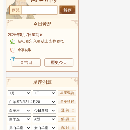
夢見
今日黃歷
2026年8月7日星期五
祭祀 塞穴 入殮 破土 安葬 移柩
余事勿取
查吉日
歷史今天
星座測算
星座查詢
星座詳解
運 勢
解 讀
配 對