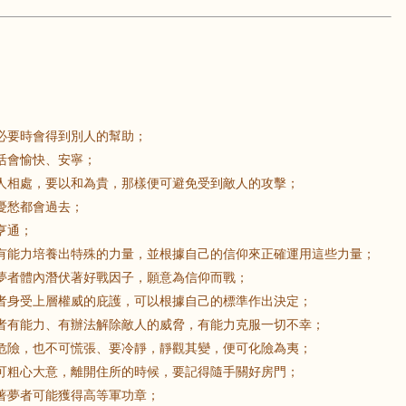
要時會得到別人的幫助；
會愉快、安寧；
相處，要以和為貴，那樣便可避免受到敵人的攻擊；
憂愁都會過去；
亨通；
能力培養出特殊的力量，並根據自己的信仰來正確運用這些力量；
者體內潛伏著好戰因子，願意為信仰而戰；
身受上層權威的庇護，可以根據自己的標準作出決定；
有能力、有辦法解除敵人的威脅，有能力克服一切不幸；
險，也不可慌張、要冷靜，靜觀其變，便可化險為夷；
粗心大意，離開住所的時候，要記得隨手關好房門；
夢者可能獲得高等軍功章；