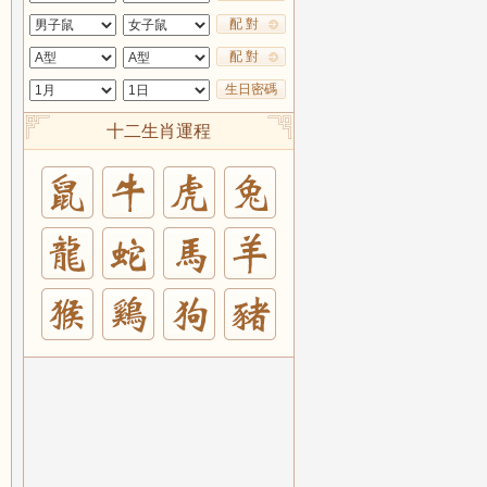
配 對
配 對
生日密碼
十二生肖運程
兔
羊
豬