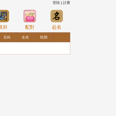
登陸
|
註冊
算卦
配對
起名
百科
生肖
民間