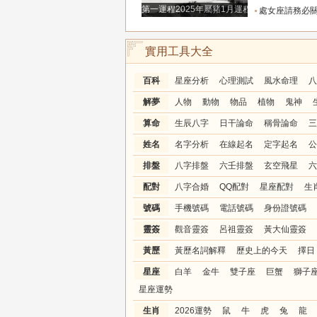
第一運程2025年屬豬1月運程解析
處女座請務必關注！明天別再自我委屈，趕走爛桃
實用工具大全
百科
星座分析
心理測試
風水命理
八
解夢
人物
動物
物品
植物
鬼神
算命
生辰八字
日干論命
稱骨論命
三
姓名
名字分析
在線起名
定字起名
公
排盤
八字排盤
六壬排盤
玄空飛星
六
配對
八字合婚
QQ配對
星座配對
生
號碼
手機號碼
電話號碼
身份證號碼
靈簽
觀音靈簽
呂祖靈簽
黃大仙靈簽
黃歷
黃歷名詞解釋
歷史上的今天
擇日
星座
白羊
金牛
雙子座
巨蟹
獅子
星座運勢
生肖
2026運勢
鼠
牛
虎
兔
龍