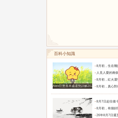
百科小知識
8月初，生在幾點的人，富有才情，桃花旺盛，和氣
人見人愛的兩個生肖女，一生追求者最多，
8月初，紅火運勢滿布，福氣源源不斷的四個星座
Alex巨蟹座本週運勢詳解2024.12.23-12.29
8月初，真心對待朋友，福氣不缺，事業和生意蒸蒸日
8月7日起往後十天，這幾大生肖財神安穩落座，聚財納
8月初，有個好開局，事業賺錢多，升職快，福氣指數高
26年8月7日週五農歷六月廿五十二生肖運勢