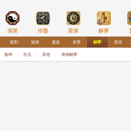
測算
排盤
星座
解夢
配對
號碼
靈簽
黃歷
解夢
星座
鬼神
生活
其他
孕婦解夢