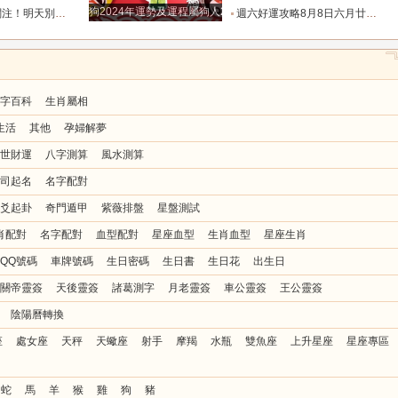
狗2024年運勢及運程屬狗人2024運勢好嗎
花和破財的陰霾！_宇宙_機會_方也會
週六好運攻略8月8日六月廿六，十二生肖運勢及注意事項_調和_衣飾_事務
字百科
生肖屬相
生活
其他
孕婦解夢
世財運
八字測算
風水測算
司起名
名字配對
爻起卦
奇門遁甲
紫薇排盤
星盤測試
肖配對
名字配對
血型配對
星座血型
生肖血型
星座生肖
QQ號碼
車牌號碼
生日密碼
生日書
生日花
出生日
關帝靈簽
天後靈簽
諸葛測字
月老靈簽
車公靈簽
王公靈簽
陰陽曆轉換
座
處女座
天秤
天蠍座
射手
摩羯
水瓶
雙魚座
上升星座
星座專區
蛇
馬
羊
猴
雞
狗
豬