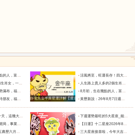
生財過一生_天秤座_獅子座_關係
涼風將至，旺運長存！四大生肖的福氣要陪他們走過四季輪回_葉常青_守護_季節
堪稱萬人迷！_智慧_啟示_都能
人生路上貴人多的2個生肖女，紅火財運在身，擁有美滿愛情！_生活_總能_事業
，日子美滿_朋友_獅子座_雙子座
8月初，生在幾點的人，富有才情，桃花旺盛，和氣生財過一生_天秤座_獅子座_關係
靜電魚金牛座星運詳解【週運2024年12月9日-12月15日】
上的四個星座_合作中_金牛座_雙子座
黃歷新說：26年8月7日週五農歷六月廿五，十二生肖宜忌吉兇早知道_吉神_日子_朋友
福家底日漸變得厚實富足_池池_財運_時間
下週運勢最旺的5大星座_能量_木星_獅子座
的4個星座_財運亨通_獅子座_天蠍座
【日運】十二星座2026年8月8日運勢播報_方面_感情_工作時
及注意事項_工作_話說_生活
三大星座接喜啦，今年大吉大利，財氣逼人，榮華富貴擋不住。_天蠍座_財富_智慧