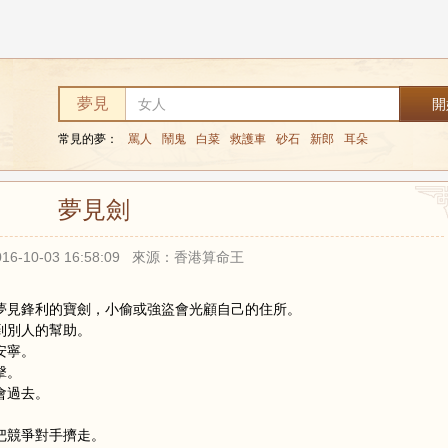
夢見
常見的夢：
罵人
鬧鬼
白菜
救護車
砂石
新郎
耳朵
夢見劍
16-10-03 16:58:09 來源：香港算命王
人夢見鋒利的寶劍，小偷或強盜會光顧自己的住所。
得到別人的幫助。
安寧。
擊。
會過去。
會把競爭對手擠走。