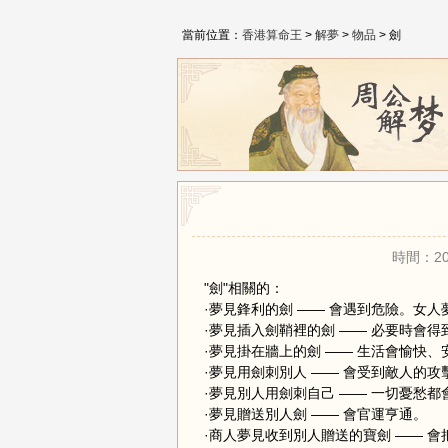
當前位置：
香港算命王
>
解夢
>
物品
> 劍
時間：20
"劍"相關的：
·夢見鋒利的劍 —— 會遇到危險。女
·夢見插入劍鞘裡的劍 —— 必要時會
·夢見掛在牆上的劍 —— 生活會愉快、
·夢見用劍刺別人 —— 會受到敵人的攻
·夢見別人用劍刺自己 —— 一切憂愁都
·夢見贈送別人劍 —— 會官運亨通。
·商人夢見收到別人贈送的寶劍 —— 