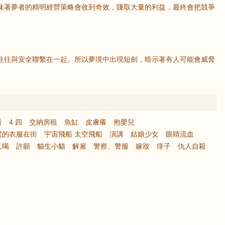
著夢者的精明經營策略會收到奇效，賺取大量的利益，最終會把競爭
往與安全聯繫在一起。所以夢境中出現短劍，暗示著有人可能會威脅
鼠
牛
虎
龍
蛇
馬
看
4 四
交納房租
魚缸
皮膚癢
抱嬰兒
髦的衣服在街
宇宙飛船 太空飛船
演講
姑娘少女
眼睛流血
猴
雞
狗
又喝
許願
貓生小貓
解雇
警察、警服
嫁妝
痱子
仇人自殺