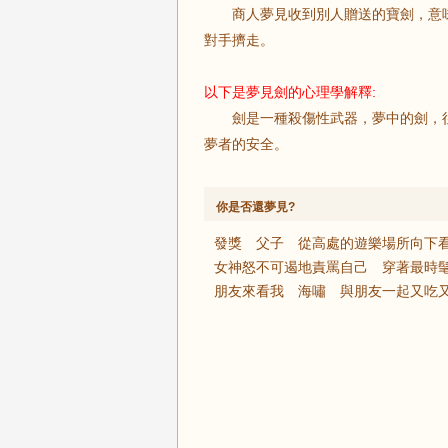
商人夢見收到別人贈送的寶劍，意味
對手擠走。
以下是夢見劍的心理學解釋:
劍是一種殺傷性武器，夢中的劍，往
夢者的安全。
你是否還夢見?
發獎
父子
從高處的遊樂場所向下
女神怒不可遏地責罵自己
穿著最時
朋友來看我
海嘯
與朋友一起又吃