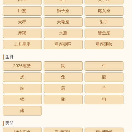
巨蟹
獅子座
處女座
天秤
天蠍座
射手
摩羯
水瓶
雙魚座
上升星座
星座專區
星座運勢
生肖
2026運勢
鼠
牛
虎
兔
龍
蛇
馬
羊
猴
雞
狗
豬
民間