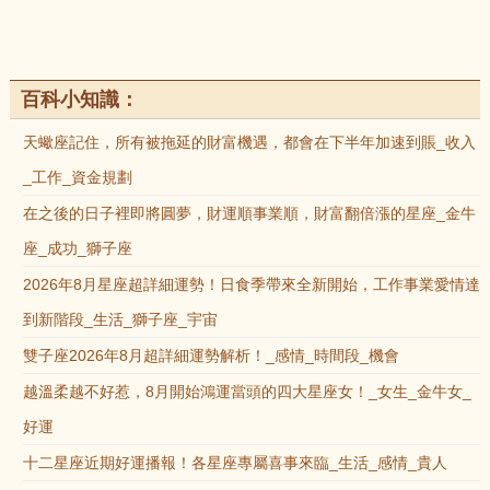
百科小知識：
天蠍座記住，所有被拖延的財富機遇，都會在下半年加速到賬_收入
_工作_資金規劃
在之後的日子裡即將圓夢，財運順事業順，財富翻倍漲的星座_金牛
座_成功_獅子座
2026年8月星座超詳細運勢！日食季帶來全新開始，工作事業愛情達
到新階段_生活_獅子座_宇宙
雙子座2026年8月超詳細運勢解析！_感情_時間段_機會
越溫柔越不好惹，8月開始鴻運當頭的四大星座女！_女生_金牛女_
好運
十二星座近期好運播報！各星座專屬喜事來臨_生活_感情_貴人