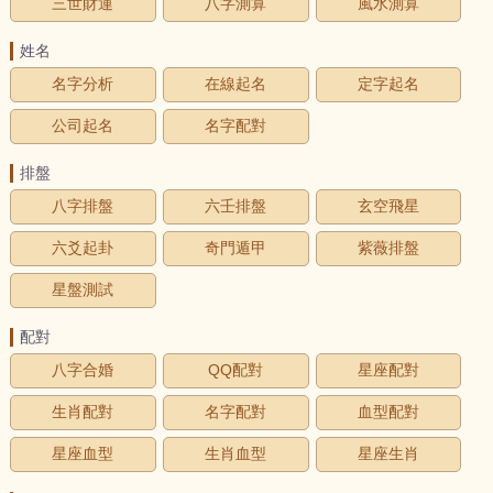
三世財運
八字測算
風水測算
姓名
名字分析
在線起名
定字起名
公司起名
名字配對
排盤
八字排盤
六壬排盤
玄空飛星
六爻起卦
奇門遁甲
紫薇排盤
星盤測試
配對
八字合婚
QQ配對
星座配對
生肖配對
名字配對
血型配對
星座血型
生肖血型
星座生肖