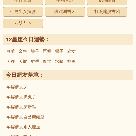
指紋算命
手相查詢
痣相圖解
生男生女預測
眼跳測吉凶
打噴嚏測吉凶
六爻占卜
12星座今日運勢：
白羊
金牛
雙子
巨蟹
獅子
處女
天秤
天蠍
射手
魔羯
水瓶
雙魚
今日網友夢境：
孕婦夢見屎
孕婦夢見抓兔子
孕婦夢見穿新鞋
孕婦夢見自己剪頭髮
孕婦夢見別人流血