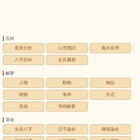
百科
星座分析
心理測試
風水命理
八字百科
生肖屬相
解夢
人物
動物
物品
植物
鬼神
生活
其他
孕婦解夢
算命
生辰八字
日干論命
稱骨論命