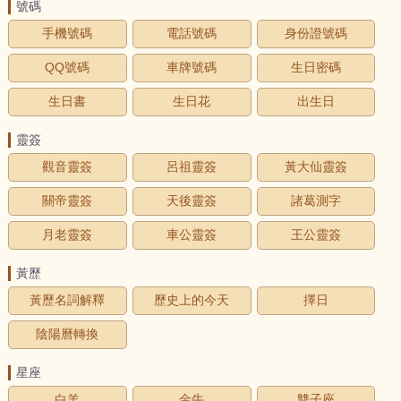
號碼
手機號碼
電話號碼
身份證號碼
QQ號碼
車牌號碼
生日密碼
生日書
生日花
出生日
靈簽
觀音靈簽
呂祖靈簽
黃大仙靈簽
關帝靈簽
天後靈簽
諸葛測字
月老靈簽
車公靈簽
王公靈簽
黃歷
黃歷名詞解釋
歷史上的今天
擇日
陰陽曆轉換
星座
白羊
金牛
雙子座