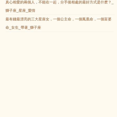
真心相愛的兩個人，不能在一起，分手後相處的最好方式是什麽？_
獅子座_星座_愛情
最有錢最漂亮的三大星座女，一個公主命，一個鳳凰命，一個富婆
命_女生_帶著_獅子座