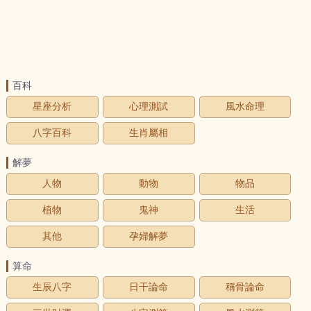
百科
星座分析
心理測試
風水命理
八字百科
生肖屬相
解夢
人物
動物
物品
植物
鬼神
生活
其他
孕婦解夢
算命
生辰八字
日干論命
稱骨論命