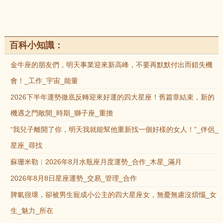
百科小知識：
金牛座的朋友們，明天事業迎來新高峰，不要再默默付出而錯失機
會！_工作_宇宙_能量
2026下半年運勢徹底反轉迎來好運的四大星座！舊篇章結束，新的
機遇之門敞開_時期_獅子座_重擔
“我兒子離開了你，明天我就能幫他重新找一個好樣的女人！”_伴侶_
星座_尋找
蘇珊米勒︱2026年8月水瓶座月度運勢_合作_木星_滿月
2026年8月8日星座運勢_交易_管理_合作
脾氣很壞，卻被男生寵成小公主的四大星座女，無憂無慮沒煩惱_女
生_魅力_所在