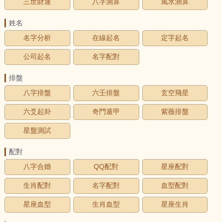
三世財運
八字測算
風水測算
姓名
名字分析
在線起名
定字起名
公司起名
名字配對
排盤
八字排盤
六壬排盤
玄空飛星
六爻起卦
奇門遁甲
紫薇排盤
星盤測試
配對
八字合婚
QQ配對
星座配對
生肖配對
名字配對
血型配對
星座血型
生肖血型
星座生肖