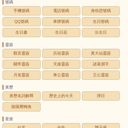
號碼
手機號碼
電話號碼
身份證號碼
QQ號碼
車牌號碼
生日密碼
生日書
生日花
出生日
靈簽
觀音靈簽
呂祖靈簽
黃大仙靈簽
關帝靈簽
天後靈簽
諸葛測字
月老靈簽
車公靈簽
王公靈簽
黃歷
黃歷名詞解釋
歷史上的今天
擇日
陰陽曆轉換
星座
白羊
金牛
雙子座