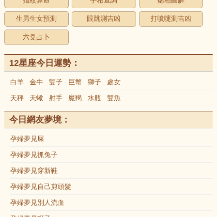
指紋算命
手相查詢
痣相圖解
生男生女預測
眼跳測吉凶
打噴嚏測吉凶
六爻占卜
12星座今日運勢：
白羊
金牛
雙子
巨蟹
獅子
處女
天秤
天蠍
射手
魔羯
水瓶
雙魚
今日網友夢境：
孕婦夢見屎
孕婦夢見抓兔子
孕婦夢見穿新鞋
孕婦夢見自己剪頭髮
孕婦夢見別人流血