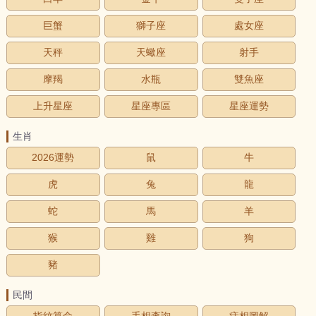
巨蟹
獅子座
處女座
天秤
天蠍座
射手
摩羯
水瓶
雙魚座
上升星座
星座專區
星座運勢
生肖
2026運勢
鼠
牛
虎
兔
龍
蛇
馬
羊
猴
雞
狗
豬
民間