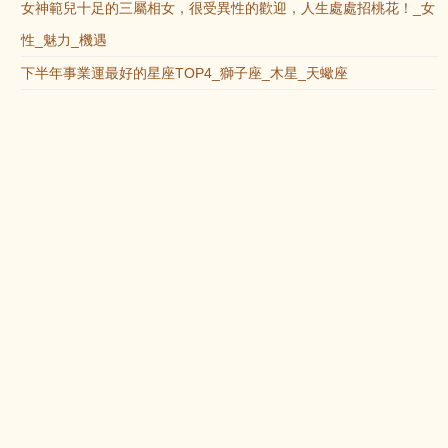
女神範兒十足的三屬相女，很受異性的歡迎，人生處處招桃花！_女
性_魅力_機遇
下半年事業運最好的星座TOP4_獅子座_木星_天蠍座