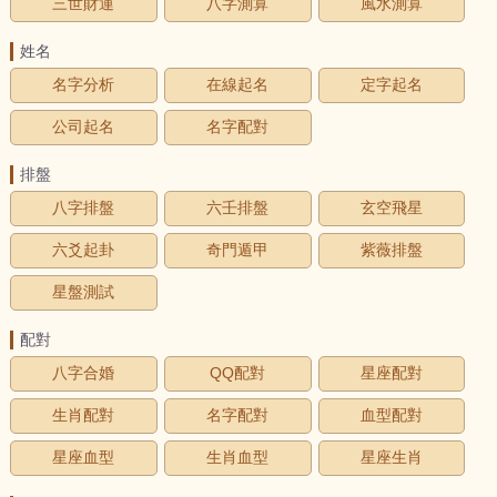
三世財運
八字測算
風水測算
姓名
名字分析
在線起名
定字起名
公司起名
名字配對
排盤
八字排盤
六壬排盤
玄空飛星
六爻起卦
奇門遁甲
紫薇排盤
星盤測試
配對
八字合婚
QQ配對
星座配對
生肖配對
名字配對
血型配對
星座血型
生肖血型
星座生肖