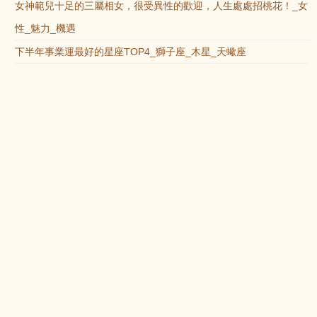
女神範兒十足的三屬相女，很受異性的歡迎，人生處處招桃花！_女
性_魅力_機遇
下半年事業運最好的星座TOP4_獅子座_木星_天蠍座