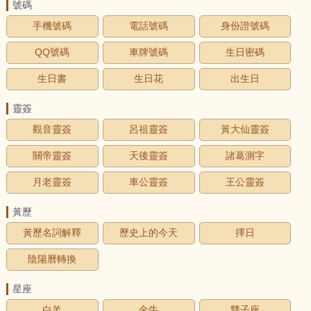
號碼
手機號碼
電話號碼
身份證號碼
QQ號碼
車牌號碼
生日密碼
生日書
生日花
出生日
靈簽
觀音靈簽
呂祖靈簽
黃大仙靈簽
關帝靈簽
天後靈簽
諸葛測字
月老靈簽
車公靈簽
王公靈簽
黃歷
黃歷名詞解釋
歷史上的今天
擇日
陰陽曆轉換
星座
白羊
金牛
雙子座