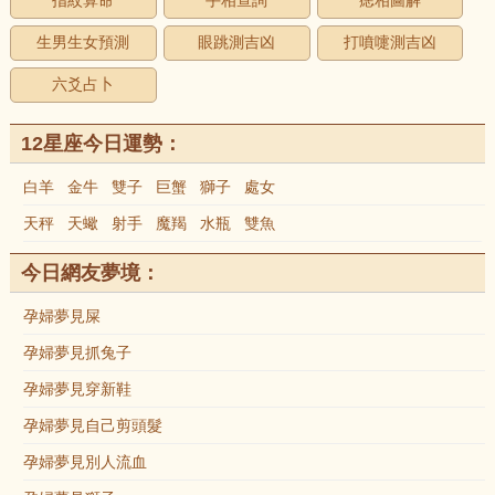
指紋算命
手相查詢
痣相圖解
生男生女預測
眼跳測吉凶
打噴嚏測吉凶
六爻占卜
12星座今日運勢：
白羊
金牛
雙子
巨蟹
獅子
處女
天秤
天蠍
射手
魔羯
水瓶
雙魚
今日網友夢境：
孕婦夢見屎
孕婦夢見抓兔子
孕婦夢見穿新鞋
孕婦夢見自己剪頭髮
孕婦夢見別人流血