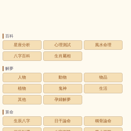
百科
星座分析
心理測試
風水命理
八字百科
生肖屬相
解夢
人物
動物
物品
植物
鬼神
生活
其他
孕婦解夢
算命
生辰八字
日干論命
稱骨論命