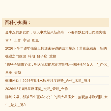
百科小知識：
金牛座的朋友們，明天事業迎來新高峰，不要再默默付出而錯失機
會！_工作_宇宙_能量
2026下半年運勢徹底反轉迎來好運的四大星座！舊篇章結束，新的
機遇之門敞開_時期_獅子座_重擔
“我兒子離開了你，明天我就能幫他重新找一個好樣的女人！”_伴侶_
星座_尋找
蘇珊米勒︱2026年8月水瓶座月度運勢_合作_木星_滿月
2026年8月8日星座運勢_交易_管理_合作
脾氣很壞，卻被男生寵成小公主的四大星座女，無憂無慮沒煩惱_女
生_魅力_所在