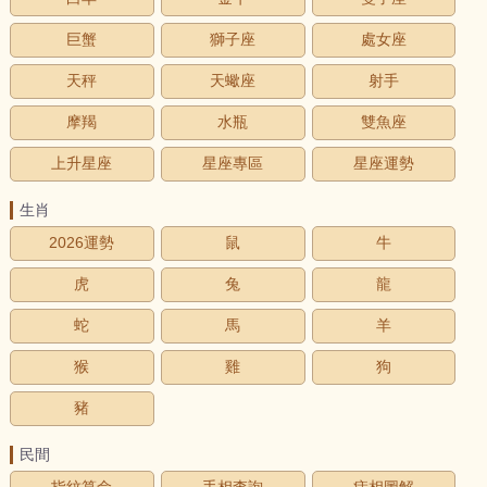
巨蟹
獅子座
處女座
天秤
天蠍座
射手
摩羯
水瓶
雙魚座
上升星座
星座專區
星座運勢
生肖
2026運勢
鼠
牛
虎
兔
龍
蛇
馬
羊
猴
雞
狗
豬
民間